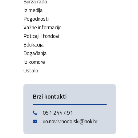
Burza rada
Iz medija
Pogodnosti
Važne informacije
Poticaji i fondovi
Edukacija
Događanja
Iz komore
Ostalo
Brzi kontakti
051 244 491
uo.novi.vinodolski@hok.hr