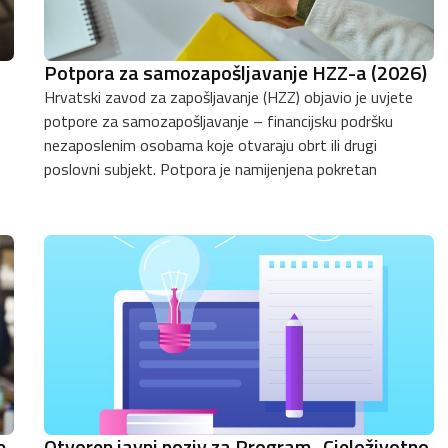
Potpora za samozapošljavanje HZZ-a (2026)
Hrvatski zavod za zapošljavanje (HZZ) objavio je uvjete
potpore za samozapošljavanje – financijsku podršku
nezaposlenim osobama koje otvaraju obrt ili drugi
poslovni subjekt. Potpora je namijenjena pokretan
e
Otvoren javni poziv za Program „Cjeloživotno