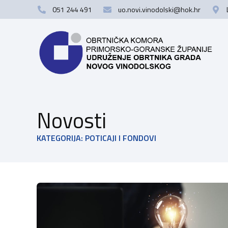
051 244 491
uo.novi.vinodolski@hok.hr
Novosti
KATEGORIJA: POTICAJI I FONDOVI