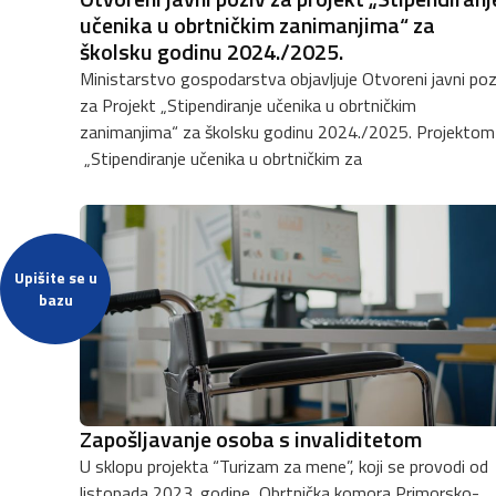
učenika u obrtničkim zanimanjima“ za
školsku godinu 2024./2025.
Ministarstvo gospodarstva objavljuje Otvoreni javni poz
za Projekt „Stipendiranje učenika u obrtničkim
zanimanjima“ za školsku godinu 2024./2025. Projektom
„Stipendiranje učenika u obrtničkim za
Upišite se u
bazu
Zapošljavanje osoba s invaliditetom
U sklopu projekta “Turizam za mene”, koji se provodi od
listopada 2023. godine, Obrtnička komora Primorsko-