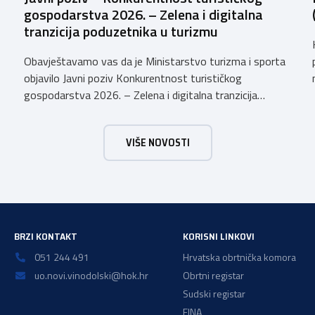
gospodarstva 2026. – Zelena i digitalna
tranzicija poduzetnika u turizmu
Obavještavamo vas da je Ministarstvo turizma i sporta
objavilo Javni poziv Konkurentnost turističkog
gospodarstva 2026. – Zelena i digitalna tranzicija
poduzetnika u turizmu za dodjelu bespovratnih potpora
male vrijednosti u ukupnom iznosu od 3.403.640,00 €.
VIŠE NOVOSTI
Program je namijenjen subjektima malog gospodarstva
registriranim za ugostiteljske i/ili turističke djelatnosti,
obiteljskim poljoprivrednim
gospodarstvima/poljoprivrednicima koja su registrirana
za pružanje […]
BRZI KONTAKT
KORISNI LINKOVI
051 244 491
Hrvatska obrtnička komora
uo.novi.vinodolski@hok.hr
Obrtni registar
Sudski registar
FINA