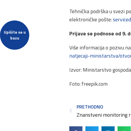
Tehnička podrška u svezi po
elektroničke pošte:
service
Upišite se u
Prijave se podnose od 9. d
bazu
Više informacija o pozivu na
natjecaji-ministarstva/otvo
Izvor: Ministarstvo gospod
Foto: freepik.com
PRETHODNO
Znanstveni monitoring r