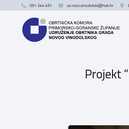
051 244 491
uo.novi.vinodolski@hok.hr
Projekt 