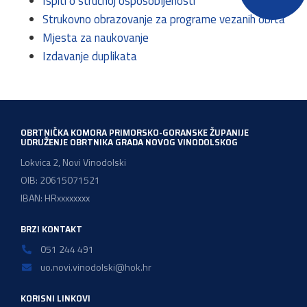
Ispiti o stručnoj osposobljenosti
Strukovno obrazovanje za programe vezanih obrta
Mjesta za naukovanje
Izdavanje duplikata
OBRTNIČKA KOMORA PRIMORSKO-GORANSKE ŽUPANIJE
UDRUŽENJE OBRTNIKA GRADA NOVOG VINODOLSKOG
Lokvica 2, Novi Vinodolski
OIB: 20615071521
IBAN: HRxxxxxxxx
BRZI KONTAKT
051 244 491
uo.novi.vinodolski@hok.hr
KORISNI LINKOVI