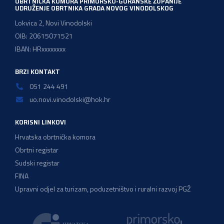
OBRTNIČKA KOMORA PRIMORSKO-GORANSKE ŽUPANIJE
UDRUŽENJE OBRTNIKA GRADA NOVOG VINODOLSKOG
Lokvica 2, Novi Vinodolski
OIB: 20615071521
IBAN: HRxxxxxxxx
BRZI KONTAKT
051 244 491
uo.novi.vinodolski@hok.hr
KORISNI LINKOVI
Hrvatska obrtnička komora
Obrtni registar
Sudski registar
FINA
Upravni odjel za turizam, poduzetništvo i ruralni razvoj PGŽ