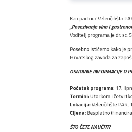
Kao partner Veleučilišta P
„Povezivanje vina i gastron
Voditelj programa je dr. sc.
Posebno ističemo kako je p
Hrvatskog zavoda za zapošlj
OSNOVNE INFORMACIJE O 
Početak programa
: 17. li
Termini:
Utorkom i četvrtk
Lokacija:
Veleučilište PAR, T
Cijena:
Besplatno (financir
ŠTO ĆETE NAUČITI?