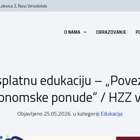
Lokvica 2, Novi Vinodolski
O NAMA
OBRAZOVANJE
P
platnu edukaciju – „Povez
onomske ponude“ / HZZ 
Objavljeno
25.05.2026.
u kategoriji
Edukacija