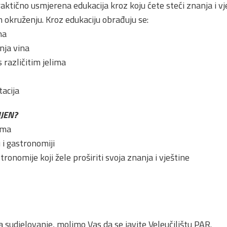
aktično usmjerena edukacija kroz koju ćete steći znanja i 
 okruženju. Kroz edukaciju obrađuju se:
na
nja vina
 različitim jelima
tacija
JEN?
ima
 i gastronomiji
stronomije koji žele proširiti svoja znanja i vještine
a sudjelovanje, molimo Vas da se javite Veleučilištu PAR.