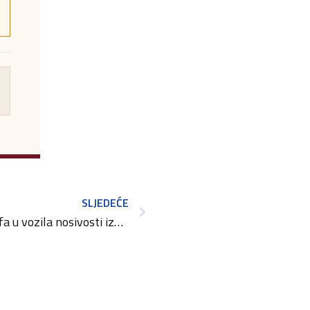
SLJEDEĆE
Obveza ugradnje tahografa u vozila nosivosti iznad 2,5 tone u međunarodnom prometu