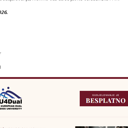
026.
r
8