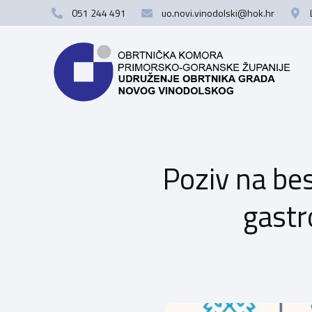
051 244 491
uo.novi.vinodolski@hok.hr
Poziv na bes
gastr