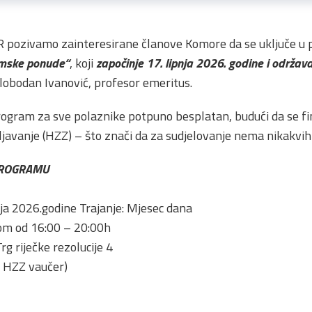
AR pozivamo zainteresirane članove Komore da se uključe u
omske ponude“
, koji
započinje 17. lipnja 2026. godine i održava
 Slobodan Ivanović, profesor emeritus.
rogram za sve polaznike potpuno besplatan, budući da se f
avanje (HZZ) – što znači da za sudjelovanje nema nikakvih
PROGRAMU
pnja 2026.godine Trajanje: Mjesec dana
om od 16:00 – 20:00h
rg riječke rezolucije 4
a HZZ vaučer)