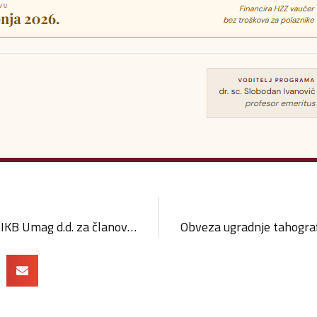
Informacija – novi uvjeti IKB Umag d.d. za članove OK PGŽ