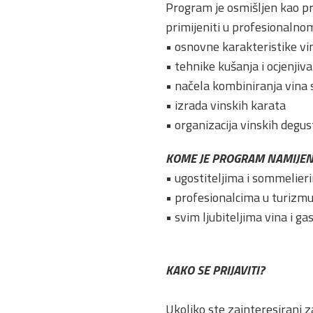
Program je osmišljen kao pr
primijeniti u profesionalnom
• osnovne karakteristike vi
• tehnike kušanja i ocjenjiva
• načela kombiniranja vina s
• izrada vinskih karata
• organizacija vinskih degus
KOME JE PROGRAM NAMIJEN
• ugostiteljima i sommelier
• profesionalcima u turizmu
• svim ljubiteljima vina i ga
KAKO SE PRIJAVITI?
Ukoliko ste zainteresirani z