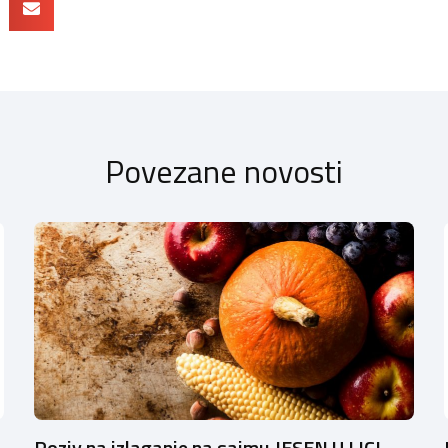
Povezane novosti
Poziv na izlaganje na sajmu JESEN U LICI