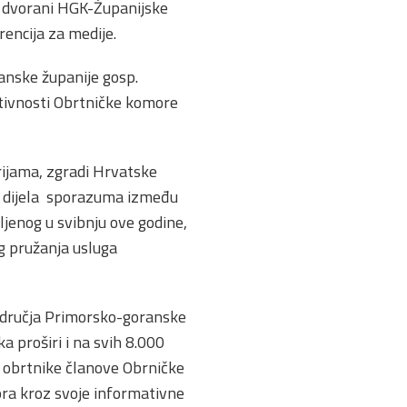
oj dvorani HGK-Županijske
encija za medije.
anske županije gosp.
tivnosti Obrtničke komore
rijama, zgradi Hrvatske
je dijela sporazuma između
jenog u svibnju ove godine,
eg pružanja usluga
odručja Primorsko-goranske
a proširi i na svih 8.000
a obrtnike članove Obrničke
ora kroz svoje informativne