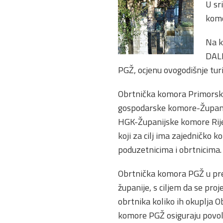
U sr
komo
Na k
DALI
PGŽ, ocjenu ovogodišnje turi
Obrtnička komora Primorsko
gospodarske komore-Županijs
HGK-Županijske komore Rije
koji za cilj ima zajedničko 
poduzetnicima i obrtnicima.
Obrtnička komora PGŽ u pre
županije, s ciljem da se pro
obrtnika koliko ih okuplja 
komore PGŽ osiguraju povolj