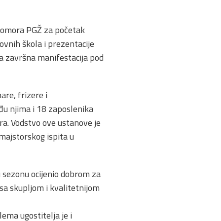
 komora PGŽ za početak
ovnih škola i prezentacije
vna završna manifestacija pod
re, frizere i
đu njima i 18 zaposlenika
ra. Vodstvo ove ustanove je
 majstorskog ispita u
u sezonu ocijenio dobrom za
 sa skupljom i kvalitetnijom
ema ugostitelja je i