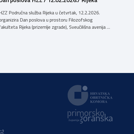
HZZ Područna služba Rijeka u četvrtak, 12.2.2026.
organizira Dan poslova u prostoru Filozofskog
fakulteta Rijeka (prizemlje zgrade), Sveučilišna avenija 4,
kampus Trsat, u vremenu od 10:00 do 16:00 sati. Dan
poslova je sajamsko-edukativno događanje koje za cilj
ima: Što Dan poslova nudi: U okviru Dana poslova, HZZ,
Područna služba Rijeka održati će prezentaciju o
mjerama […]
PGŽ