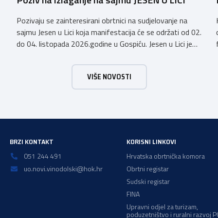
Pozivaju se zainteresirani obrtnici na sudjelovanje na
sajmu Jesen u Lici koja manifestacija će se održati od 02.
do 04. listopada 2026.godine u Gospiću. Jesen u Lici je
izložba tradicijskih proizvoda koja se po 28. puta održava
u Gospiću i prerasla je u najznačajnjiju gospodarsku,
VIŠE NOVOSTI
kulturnu i etno manifestaciju na području Ličko-senjske
županije. Organizator izložbe […]
BRZI KONTAKT
KORISNI LINKOVI
051 244 491
Hrvatska obrtnička komora
uo.novi.vinodolski@hok.hr
Obrtni registar
Sudski registar
FINA
Upravni odjel za turizam,
poduzetništvo i ruralni razvoj 