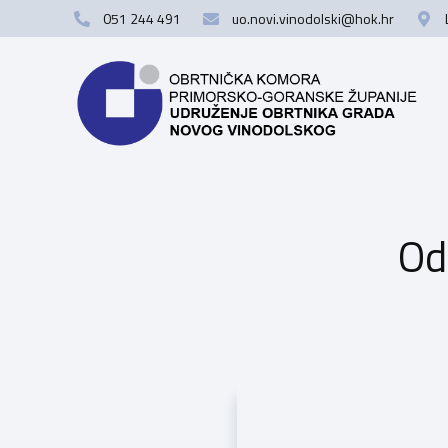
051 244 491
uo.novi.vinodolski@hok.hr
Od