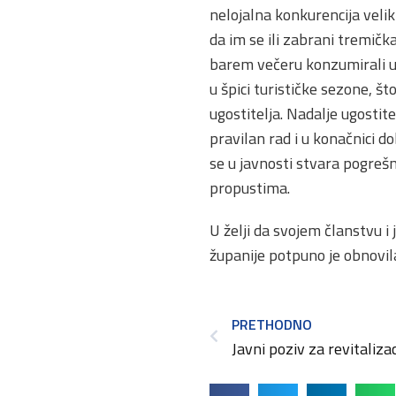
nelojalna konkurencija velik
da im se ili zabrani tremičk
barem večeru konzumirali u 
u špici turističke sezone, š
ugostitelja. Nadalje ugostite
pravilan rad i u konačnici do
se u javnosti stvara pogrešn
propustima.
U želji da svojem članstvu 
županije potpuno je obnovil
PRETHODNO
Javni poziv za revitaliza