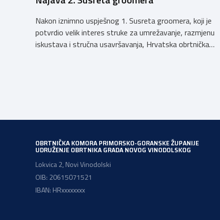
Nakon iznimno uspješnog 1. Susreta groomera, koji je
potvrdio velik interes struke za umrežavanje, razmjenu
iskustava i stručna usavršavanja, Hrvatska obrtnička
komora organizira 2. Susret groomera HOK-a, koji će se
održati 12. rujna u Kongresnom centru na Zagrebačkom
velesajmu. Susret će i ove godine okupiti groomere,
stručnjake i zaljubljenike u njegu pasa iz cijele Hrvatske,
[…]
OBRTNIČKA KOMORA PRIMORSKO-GORANSKE ŽUPANIJE
UDRUŽENJE OBRTNIKA GRADA NOVOG VINODOLSKOG
Lokvica 2, Novi Vinodolski
OIB: 20615071521
IBAN: HRxxxxxxxx