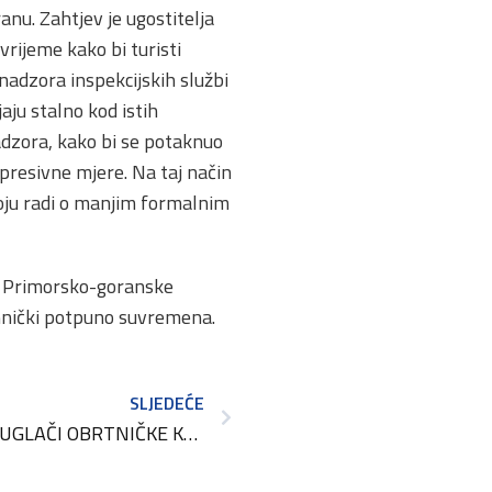
anu. Zahtjev je ugostitelja
vrijeme kako bi turisti
nadzora inspekcijskih službi
aju stalno kod istih
 nadzora, kako bi se potaknuo
represivne mjere. Na taj način
roju radi o manjim formalnim
ra Primorsko-goranske
ehnički potpuno suvremena.
SLJEDEĆE
USPJEŠNI KUGLAČICE I KUGLAČI OBRTNIČKE KOMORE PGŽ