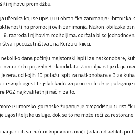
iti njihovu promidžbu.
ja učenika koji se upisuju u obrtnička zanimanja Obrtnička
 aktivnosti na promociji ovih zanimanja. Nakon obilaska osn
i 8. razreda i njihovim roditeljima, održala bi se jednodne
štva i poduzetništva „ na Korzu u Rijeci.
nekoliko dana počinju majstorski ispiti za natkonobare, kuha
u ovom roku prijavilo 30 kandidata. Zanimljivost je da je me
 jezera, od kojih 15 polažu ispit za natkonobara a 3 za kuha
om svojih ugostiteljskih kadrova procijenilo da je polaganje
e PGŽ najkvalitetniji način za to.
more Primorsko-goranske županije je ovogodišnju turističk
je ugostiteljske usluge, dok se to ne može reći za restorane
 je manje onih sa većom kupovnom moći. Jedan od velikih probl