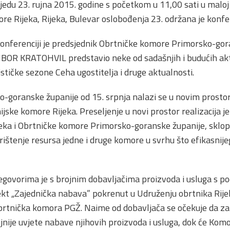
ijedu 23. rujna 2015. godine s početkom u 11,00 sati u mal
re Rijeka, Rijeka, Bulevar oslobođenja 23. održana je konfer
onferenciji je predsjednik Obrtničke komore Primorsko-gor
BOR KRATOHVIL predstavio neke od sadašnjih i budućih ak
stičke sezone Ceha ugostitelja i druge aktualnosti.
-goranske županije od 15. srpnja nalazi se u novim prosto
ke komore Rijeka. Preseljenje u novi prostor realizacija 
ka i Obrtničke komore Primorsko-goranske županije, sklopl
korištenje resursa jedne i druge komore u svrhu što efikasnij
govorima je s brojnim dobavljačima proizvoda i usluga s p
jekt „Zajednička nabava” pokrenut u Udruženju obrtnika Rijek
Obrtnička komora PGŽ. Naime od dobavljača se očekuje da z
nije uvjete nabave njihovih proizvoda i usluga, dok će Kom