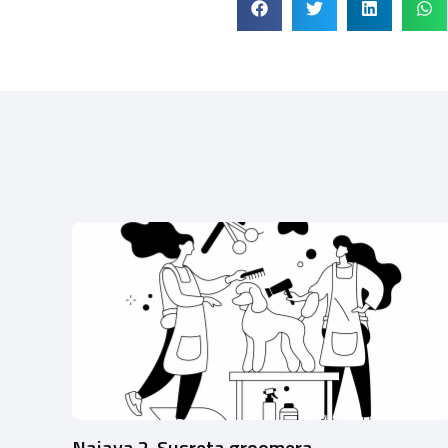
Najava 2. Susreta groomera