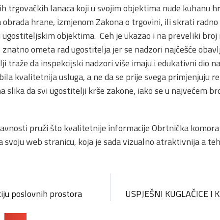
ih trgovačkih lanaca koji u svojim objektima nude kuhanu hr
a obrada hrane, izmjenom Zakona o trgovini, ili skrati radno 
ugostiteljskim objektima. Ceh je ukazao i na preveliki broj 
to znatno ometa rad ugostitelja jer se nadzori najčešće obavlj
lji traže da inspekcijski nadzori više imaju i edukativni dio
bila kvalitetnija usluga, a ne da se prije svega primjenjuju 
a slika da svi ugostitelji krše zakone, iako se u najvećem b
i javnosti pruži što kvalitetnije informacije Obrtnička komo
a svoju web stranicu, koja je sada vizualno atraktivnija a t
ciju poslovnih prostora