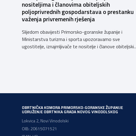
nositeljima i članovima obiteljskih
poljoprivrednih gospodarstava o prestanku
važenja privremenih rješenja
Slijedom obavijesti Primorsko-goranske županije i
Ministarstva turizma i sporta upozoravamo sve
ugostitelje, iznajmljivače te nositelje i članove obiteljski
poljoprivrednih gospodarstava o prestanku važenja
privremenih rješenja izdanih sukladno Zakonu o
ugostiteljskoj djelatnosti. Ministarstvo podsjeća da se
od 1. siječnja 2025. godine više ne mogu podnositi novi
zahtjevi za izdavanje privremenih rješenja, dok već izdan
privremena rješenja […]
OBRTNIČKA KOMORA PRIMORSKO-GORANSKE ŽUPANIJE
UDRUŽENJE OBRTNIKA GRADA NOVOG VINODOLSKOG
Lokvica 2, Novi Vinodolski
OIB: 20615071521