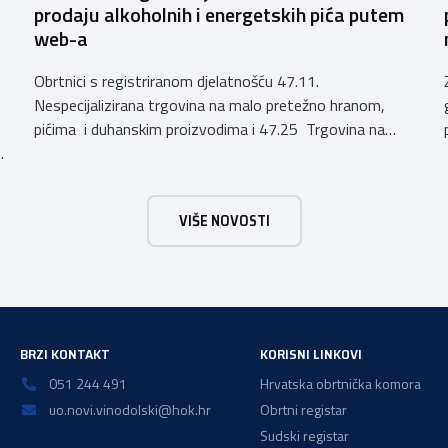
prodaju alkoholnih i energetskih pića putem
web-a
Obrtnici s registriranom djelatnošću 47.11.
Nespecijalizirana trgovina na malo pretežno hranom,
pićima i duhanskim proizvodima i 47.25 Trgovina na
h
malo pićima, koji putem webshopa prodaju alkoholna
pića, pića koja sadrže alkohol i energetska pića dužni su
uskladiti svoje poslovne procese i osigurati tehničko
VIŠE NOVOSTI
rješenje za vjerodostojnu provjeru punoljetnosti kupca
putem sustava e-Građani ili putem mobilne […]
a
BRZI KONTAKT
KORISNI LINKOVI
051 244 491
Hrvatska obrtnička komora
uo.novi.vinodolski@hok.hr
Obrtni registar
Sudski registar