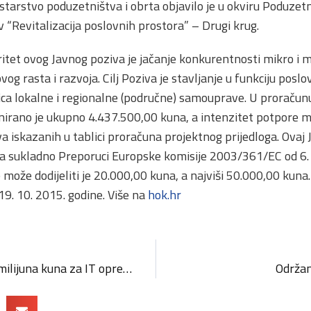
starstvo poduzetništva i obrta objavilo je u okviru Poduzet
v “Revitalizacija poslovnih prostora” – Drugi krug.
ritet ovog Javnog poziva je jačanje konkurentnosti mikro i m
ovog rasta i razvoja. Cilj Poziva je stavljanje u funkciju pos
inica lokalne i regionalne (područne) samouprave. U proraču
irano je ukupno 4.437.500,00 kuna, a intenzitet potpore m
a iskazanih u tablici proračuna projektnog prijedloga. Ovaj 
a sukladno Preporuci Europske komisije 2003/361/EC od 6. 
e može dodijeliti je 20.000,00 kuna, a najviši 50.000,00 kuna
 19. 10. 2015. godine. Više na
hok.hr
Vlada daje građanima 8 milijuna kuna za IT opremu i web-stranice
Održan