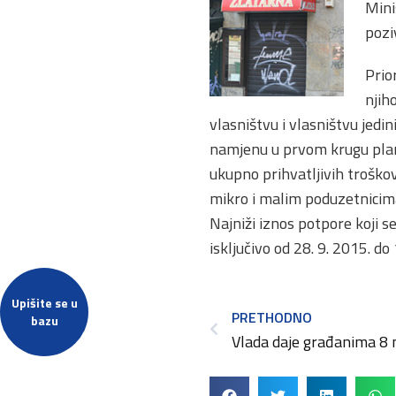
Mini
pozi
Prio
njih
vlasništvu i vlasništvu jed
namjenu u prvom krugu plan
ukupno prihvatljivih troškov
mikro i malim poduzetnicim
Najniži iznos potpore koji s
isključivo od 28. 9. 2015. do
Upišite se u
PRETHODNO
bazu