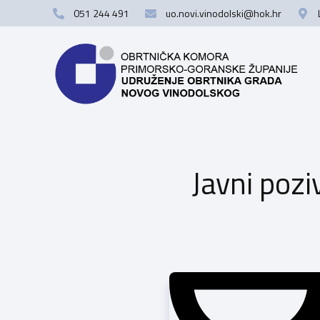
051 244 491
uo.novi.vinodolski@hok.hr
Javni pozi