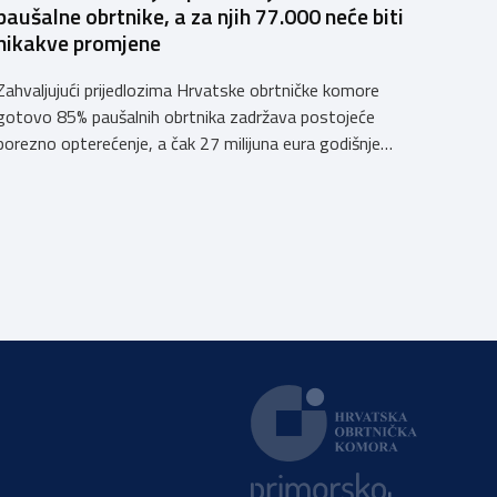
paušalne obrtnike, a za njih 77.000 neće biti
nikakve promjene
Zahvaljujući prijedlozima Hrvatske obrtničke komore
gotovo 85% paušalnih obrtnika zadržava postojeće
porezno opterećenje, a čak 27 milijuna eura godišnje
ostat će hrvatskim obrtnicima Hrvatska obrtnička
komora pozdravlja odluku Vlade Republike Hrvatske da u
konačnom prijedlogu poreznih izmjena prihvati ključne
prijedloge HOK-a iznesene tijekom intenzivnog dijaloga
s Ministarstvom financija. Najvažniji među njima jest
zadržavanje postojećeg modela […]