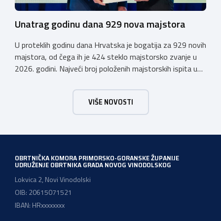
Unatrag godinu dana 929 nova majstora
U proteklih godinu dana Hrvatska je bogatija za 929 novih
majstora, od čega ih je 424 steklo majstorsko zvanje u
2026. godini. Najveći broj položenih majstorskih ispita u
posljednjih godinu dana bio je u majstorskim zvanjima
majstor elektroinstalater, majstor frizer, majstor
VIŠE NOVOSTI
vodoinstalatera, instalatera grijanja i klimatizacije te
majstora automehaničara. Najveći broj navedenih
majstorskih ispita položeno […]
OBRTNIČKA KOMORA PRIMORSKO-GORANSKE ŽUPANIJE
UDRUŽENJE OBRTNIKA GRADA NOVOG VINODOLSKOG
Lokvica 2, Novi Vinodolski
OIB: 20615071521
IBAN: HRxxxxxxxx