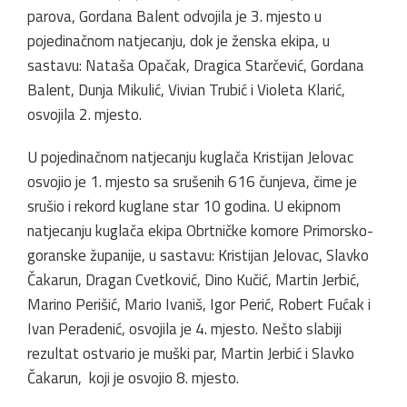
parova, Gordana Balent odvojila je 3. mjesto u
pojedinačnom natjecanju, dok je ženska ekipa, u
sastavu: Nataša Opačak, Dragica Starčević, Gordana
Balent, Dunja Mikulić, Vivian Trubić i Violeta Klarić,
osvojila 2. mjesto.
U pojedinačnom natjecanju kuglača Kristijan Jelovac
osvojio je 1. mjesto sa srušenih 616 čunjeva, čime je
srušio i rekord kuglane star 10 godina. U ekipnom
natjecanju kuglača ekipa Obrtničke komore Primorsko-
goranske županije, u sastavu: Kristijan Jelovac, Slavko
Čakarun, Dragan Cvetković, Dino Kučić, Martin Jerbić,
Marino Perišić, Mario Ivaniš, Igor Perić, Robert Fućak i
Ivan Peradenić, osvojila je 4. mjesto. Nešto slabiji
rezultat ostvario je muški par, Martin Jerbić i Slavko
Čakarun, koji je osvojio 8. mjesto.