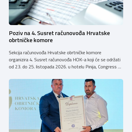
Poziv na 4. Susret računovođa Hrvatske
obrtničke komore
Sekcija računovođa Hrvatske obrtničke komore
organizira 4. Susret računovođa HOK-a koji će se održati
od 23. do 25. listopada 2026. u hotelu Pinija, Congress &
Event Center Zadar (Petrčane). Susret će službeno biti
otvoren u petak, 23. listopada 2026. u
poslijepodnevnim, uz uvodno predavanje i pozdrav
domaćina. Tijekom subote, 24. listopada, održavat će se
predavanja, interaktivne radionice te okrugli stolovi na
aktualne teme. […]