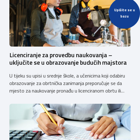
Upišite se u
bazu
Licenciranje za provedbu naukovanja –
uključite se u obrazovanje budućih majstora
U tijeku su upisi u srednje škole, a učenicima koji odabiru
obrazovanje za obrtnička zanimanja preporučuje se da
mjesto za naukovanje pronađu u licenciranom obrtu ili
pravnoj osobi. Hrvatska obrtnička komora poziva obrtnike
koji još nemaju licenciju da pokrenu postupak
licenciranja kako bi budućim učenicima omogućili
kvalitetno i sigurno stjecanje praktičnih znanja, a
istodobno ulagali u razvoj […]