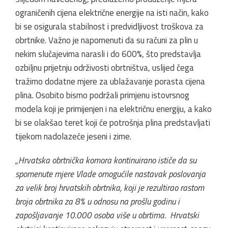
ograničenih cijena električne energije na isti način, kako
bi se osigurala stabilnost i predvidljivost troškova za
obrtnike. Važno je napomenuti da su računi za plin u
nekim slučajevima narasli i do 600%, što predstavlja
ozbiljnu prijetnju održivosti obrtništva, uslijed čega
tražimo dodatne mjere za ublažavanje porasta cijena
plina. Osobito bismo podržali primjenu istovrsnog
modela koji je primijenjen i na električnu energiju, a kako
bi se olakšao teret koji će potrošnja plina predstavljati
tijekom nadolazeće jeseni i zime.
„Hrvatska obrtnička komora kontinuirano ističe da su
spomenute mjere Vlade omogućile nastavak poslovanja
za velik broj hrvatskih obrtnika, koji je rezultirao rastom
broja obrtnika za 8% u odnosu na prošlu godinu i
zapošljavanje 10.000 osoba više u obrtima. Hrvatski