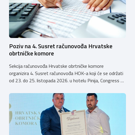
istodobno ulagali u razvoj […]
Poziv na 4. Susret računovođa Hrvatske
obrtničke komore
Sekcija računovođa Hrvatske obrtničke komore
organizira 4. Susret računovođa HOK-a koji će se održati
od 23. do 25. listopada 2026. u hotelu Pinija, Congress &
Event Center Zadar (Petrčane). Susret će službeno biti
otvoren u petak, 23. listopada 2026. u
poslijepodnevnim, uz uvodno predavanje i pozdrav
domaćina. Tijekom subote, 24. listopada, održavat će se
predavanja, interaktivne radionice te okrugli stolovi na
aktualne teme. […]