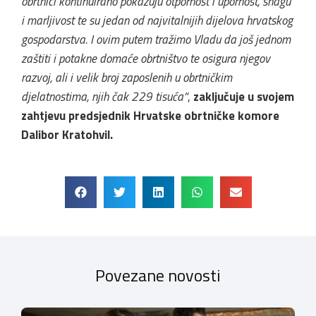
obrtnici kontinuirano pokazuju otpornost i upornost, snagu
i marljivost te su jedan od najvitalnijih dijelova hrvatskog
gospodarstva. I ovim putem tražimo Vladu da još jednom
zaštiti i potakne domaće obrtništvo te osigura njegov
razvoj, ali i velik broj zaposlenih u obrtničkim
djelatnostima, njih čak 229 tisuća“
,
zaključuje u svojem
zahtjevu predsjednik Hrvatske obrtničke komore
Dalibor Kratohvil.
Povezane novosti