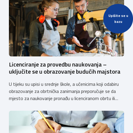
Upišite se u
bazu
Licenciranje za provedbu naukovanja –
uključite se u obrazovanje budućih majstora
U tijeku su upisi u srednje škole, a učenicima koji odabiru
obrazovanje za obrtnička zanimanja preporučuje se da
mjesto za naukovanje pronađu u licenciranom obrtu ili
pravnoj osobi. Hrvatska obrtnička komora poziva obrtnike
koji još nemaju licenciju da pokrenu postupak
licenciranja kako bi budućim učenicima omogućili
kvalitetno i sigurno stjecanje praktičnih znanja, a