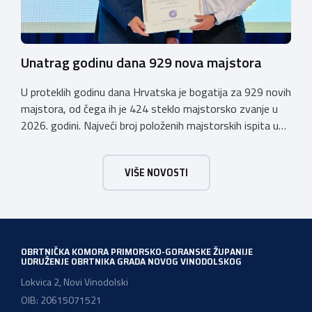
Unatrag godinu dana 929 nova majstora
U proteklih godinu dana Hrvatska je bogatija za 929 novih
majstora, od čega ih je 424 steklo majstorsko zvanje u
2026. godini. Najveći broj položenih majstorskih ispita u
posljednjih godinu dana bio je u majstorskim zvanjima
majstor elektroinstalater, majstor frizer, majstor
VIŠE NOVOSTI
vodoinstalatera, instalatera grijanja i klimatizacije te
majstora automehaničara. Najveći broj navedenih
majstorskih ispita položeno […]
OBRTNIČKA KOMORA PRIMORSKO-GORANSKE ŽUPANIJE
UDRUŽENJE OBRTNIKA GRADA NOVOG VINODOLSKOG
Lokvica 2, Novi Vinodolski
OIB: 20615071521