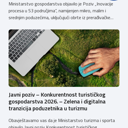
Ministarstvo gospodarstva objavilo je Poziv „Inovacije
procesa u S3 područjima“, namijenjen mikro, malim i
srednjim poduzećima, uključujući obrte iz prerađivačke
industrije, koji razvijaju inovativne proizvode i žele ih
uspješnije plasirati na tržište kroz modernizaciju poslovnih
procesa. Poziv se provodi u okviru PKK 2021. – 2027. Cilj
Poziva je potaknuti uvođenje inovacija procesa i
organizacije poslovanja koje […]
Javni poziv – Konkurentnost turističkog
gospodarstva 2026. – Zelena i digitalna
tranzicija poduzetnika u turizmu
Obavještavamo vas da je Ministarstvo turizma i sporta
objavilo Javni poziv Konkurentnost turističkog