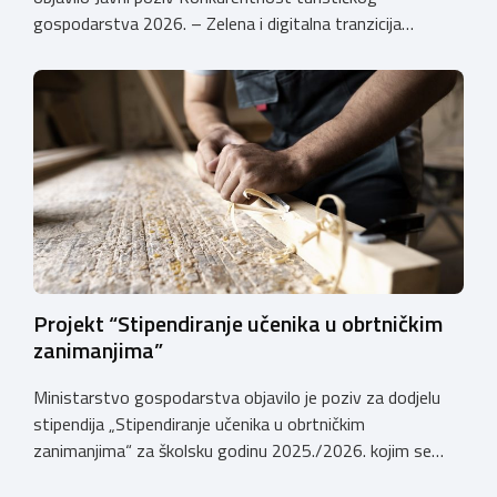
gospodarstva 2026. – Zelena i digitalna tranzicija
poduzetnika u turizmu za dodjelu bespovratnih potpora
male vrijednosti u ukupnom iznosu od 3.403.640,00 €.
Program je namijenjen subjektima malog gospodarstva
registriranim za ugostiteljske i/ili turističke djelatnosti,
obiteljskim poljoprivrednim
gospodarstvima/poljoprivrednicima koja su registrirana
za pružanje […]
Projekt “Stipendiranje učenika u obrtničkim
zanimanjima”
Ministarstvo gospodarstva objavilo je poziv za dodjelu
stipendija „Stipendiranje učenika u obrtničkim
zanimanjima“ za školsku godinu 2025./2026. kojim se
dodjeljuju stipendije učenicima koji se u školskoj godini