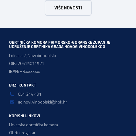
2025./2026. obrazuju temeljem programa/kurikula u
VIŠE NOVOSTI
trogodišnjem trajanju za stjecanje deficitarnih obrtničkih
zanimanja, sukladno Preporukama za obrazovnu upisnu
politiku i politiku stipendiranja za 2025. i 2026. godinu,
Hrvatskog zavoda za zapošljavanje, […]
OBRTNIČKA KOMORA PRIMORSKO-GORANSKE ŽUPANIJE
UDRUŽENJE OBRTNIKA GRADA NOVOG VINODOLSKOG
Lokvica 2, Novi Vinodolski
OIB: 20615071521
IBAN: HRxxxxxxxx
BRZI KONTAKT
051 244 491
uo.novi.vinodolski@hok.hr
KORISNI LINKOVI
Hrvatska obrtnička komora
Obrtni registar