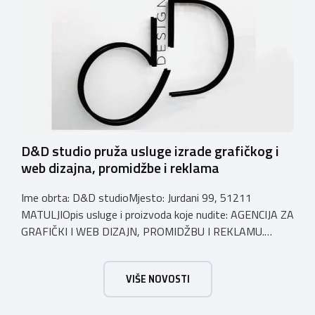
zapošljavati još jednu osobu, mogu vam pomoći i preuzeti
taj dio oko strategije i vođenja vaših društvenih mreža […]
D&D studio pruža usluge izrade grafičkog i
web dizajna, promidžbe i reklama
Ime obrta: D&D studioMjesto: Jurdani 99, 51211
MATULJIOpis usluge i proizvoda koje nudite: AGENCIJA ZA
GRAFIČKI I WEB DIZAJN, PROMIDŽBU I REKLAMU.
VELEPRODAJA Email:
ddstudio.diana@gmail.comBroj
telefona: 051279273
VIŠE NOVOSTI