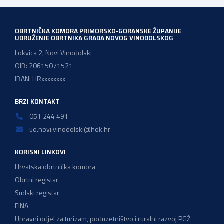
OBRTNIČKA KOMORA PRIMORSKO-GORANSKE ŽUPANIJE
UDRUŽENJE OBRTNIKA GRADA NOVOG VINODOLSKOG
Lokvica 2, Novi Vinodolski
OIB: 20615071521
IBAN: HRxxxxxxxx
BRZI KONTAKT
051 244 491
uo.novi.vinodolski@hok.hr
KORISNI LINKOVI
Hrvatska obrtnička komora
Obrtni registar
Sudski registar
FINA
Upravni odjel za turizam, poduzetništvo i ruralni razvoj PGŽ