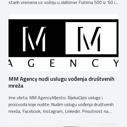
starih vremena uz vožnju u olditimer Fiatima 500 iz ’60 i
’70 godina prošlog stoljeća. Vožnja, ture, posebni događaji
i piknik, sve kreće od 59€.Nazovite nas na 0996605600 ili
provjerite sve na našem web-u
https://vintageexperience.eu/.Veselimo se vidjeti vas.
Email:
vintageopatija@gmail.comBroj
telefona: […]
MM Agency nudi uslugu vođenja društvenih
mreža
Ime obrta: MM AgencyMjesto: RijekaOpis usluge i
proizvoda koje nudite: Nudim uslugu vođenja društvenih
mreža, Facebook, Instagram, Linkedin. Prisutnost na
društvenim mrežama je nužna, no nemaju se svi brandovi
vremena posvetiti vođenju svojih profila. Ukoliko ne želite