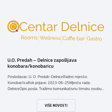
ljudima, Fitter je pravo mjesto za vas !Komunikativnost,
energičnost, pozitivan stav prema radu i ljubaznost su
neke od osobina koje su ključne za biti kvalitetan osobni
trener. Email: […]
U.O. Predah – Delnice zapošljava
konobara/konobaricu
Poslodavac: U. O. Predah-DelniceRadno mjesto:
Konobar/icaRok prijave: 2023-06-25Mjesto rada:
DelniceOpis posla: Tražimo komunikativnu timsku osobu
za rad u caffe baru – kavani.Rad u smjenama, slobodni
dani osigurani.Poželjno iskustvo. Email:
tatjana@centar-
VIŠE NOVOSTI
delnice.hrBroj
telefona: 0993480433