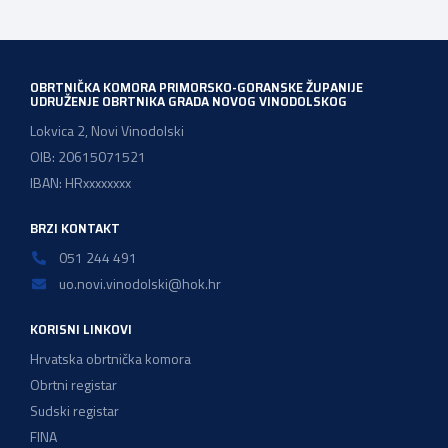
OBRTNIČKA KOMORA PRIMORSKO-GORANSKE ŽUPANIJE
UDRUŽENJE OBRTNIKA GRADA NOVOG VINODOLSKOG
Lokvica 2, Novi Vinodolski
OIB: 20615071521
IBAN: HRxxxxxxxx
BRZI KONTAKT
051 244 491
uo.novi.vinodolski@hok.hr
KORISNI LINKOVI
Hrvatska obrtnička komora
Obrtni registar
Sudski registar
FINA