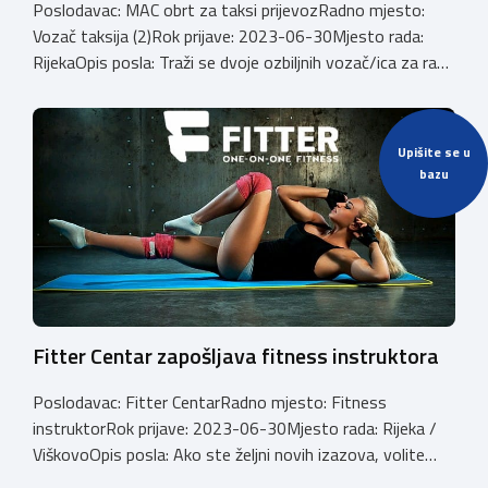
Poslodavac: MAC obrt za taksi prijevozRadno mjesto:
Vozač taksija (2)Rok prijave: 2023-06-30Mjesto rada:
RijekaOpis posla: Traži se dvoje ozbiljnih vozač/ica za rad
u smjenama na taksi vozilu. Rad se obavlja preko
Cammeo aplikacije na području Rijeke i Opatije. Za sve
upite slobodno se obratite na mob. 0953858832
Upišite se u
Branimir. Email:
branimirsever@mac.comBroj
telefona:
bazu
+385953858832
Fitter Centar zapošljava fitness instruktora
Poslodavac: Fitter CentarRadno mjesto: Fitness
instruktorRok prijave: 2023-06-30Mjesto rada: Rijeka /
ViškovoOpis posla: Ako ste željni novih izazova, volite
fleksibilno radno vrijeme, dobru atmosferu i razgovor s