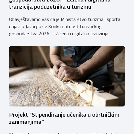
tranzicija poduzetnika u turizmu
Obavještavamo vas da je Ministarstvo turizma i sporta
objavilo Javni poziv Konkurentnost turističkog
gospodarstva 2026. – Zelena i digitalna tranzicija
poduzetnika u turizmu za dodjelu bespovratnih potpora
male vrijednosti u ukupnom iznosu od 3.403.640,00 €.
Program je namijenjen subjektima malog gospodarstva
registriranim za ugostiteljske i/ili turističke djelatnosti,
obiteljskim poljoprivrednim
gospodarstvima/poljoprivrednicima koja su registrirana
za pružanje […]
Projekt “Stipendiranje učenika u obrtničkim
zanimanjima”