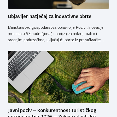
Objavljen natječaj za inovativne obrte
Ministarstvo gospodarstva objavilo je Poziv „Inovacije
procesa u S3 područjima“, namijenjen mikro, malim i
srednjim poduzećima, uključujući obrte iz prerađivačke
industrije, koji razvijaju inovativne proizvode i žele ih
uspješnije plasirati na tržište kroz modernizaciju poslovnih
procesa. Poziv se provodi u okviru PKK 2021. – 2027. Cilj
Poziva je potaknuti uvođenje inovacija procesa i
organizacije poslovanja koje […]
Javni poziv – Konkurentnost turističkog
gospodarstva 2026. – Zelena i digitalna