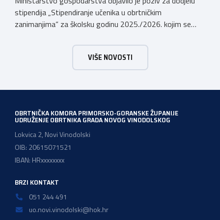
Ministarstvo gospodarstva objavilo je poziv za dodjelu
stipendija „Stipendiranje učenika u obrtničkim
zanimanjima“ za školsku godinu 2025./2026. kojim se
dodjeljuju stipendije učenicima koji se u školskoj godini
2025./2026. obrazuju temeljem programa/kurikula u
VIŠE NOVOSTI
trogodišnjem trajanju za stjecanje deficitarnih obrtničkih
zanimanja, sukladno Preporukama za obrazovnu upisnu
politiku i politiku stipendiranja za 2025. i 2026. godinu,
Hrvatskog zavoda za zapošljavanje, […]
OBRTNIČKA KOMORA PRIMORSKO-GORANSKE ŽUPANIJE
UDRUŽENJE OBRTNIKA GRADA NOVOG VINODOLSKOG
Lokvica 2, Novi Vinodolski
OIB: 20615071521
IBAN: HRxxxxxxxx
BRZI KONTAKT
051 244 491
uo.novi.vinodolski@hok.hr