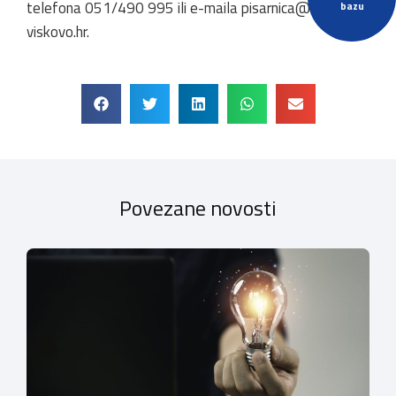
telefona 051/490 995 ili e-maila
pisarnica@opcina-
bazu
viskovo.hr
.
Povezane novosti