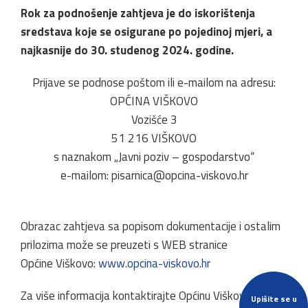
Rok za podnošenje zahtjeva je do iskorištenja
sredstava koje se osigurane po pojedinoj mjeri, a
najkasnije do 30. studenog 2024. godine.
Prijave se podnose poštom ili e-mailom na adresu:
OPĆINA VIŠKOVO
Vozišće 3
51 216 VIŠKOVO
s naznakom „Javni poziv – gospodarstvo“
e-mailom:
pisarnica@opcina-viskovo.hr
Obrazac zahtjeva sa popisom dokumentacije i ostalim
prilozima može se preuzeti s WEB stranice
Općine Viškovo:
www.opcina-viskovo.hr
Za više informacija kontaktirajte Općinu Viškovo putem
Upišite se u