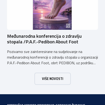
putem […]
Međunarodna konferencija o zdravlju
stopala /P.A.F.-Pedibon About Foot
Pozivamo sve zainteresirane na sudjelovanje na
međunarodnoj konferenciji o zdravlju stopala u organizaciji
P.A.F.-Pedibon About Foot, obrt PEDIBON, uz podršku
Obrtničke komore Primorsko-goranske županije i
Udruženja obrtnika Viškovo Kastav Klana Jelenje.
VIŠE NOVOSTI
Konferencija će se održati u subotu, dana 13. lipnja
2026.godine u hotelu Admiral u Opatiji u terminu od 09:00
do 18:00 sati. Konferencija je […]