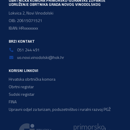
OBRTNIČKA KOMORA PRIMORSKO-GORANSKE ŽUPANIJE
UDRUŽENJE OBRTNIKA GRADA NOVOG VINODOLSKOG
Lokvica 2, Novi Vinodolski
OIB: 20615071521
IBAN: HRxxxxxxxx
BRZI KONTAKT
051 244 491
uo.novi.vinodolski@hok.hr
KORISNI LINKOVI
Hrvatska obrtnička komora
Obrtni registar
Sudski registar
FINA
Upravni odjel za turizam, poduzetništvo i ruralni razvoj PGŽ