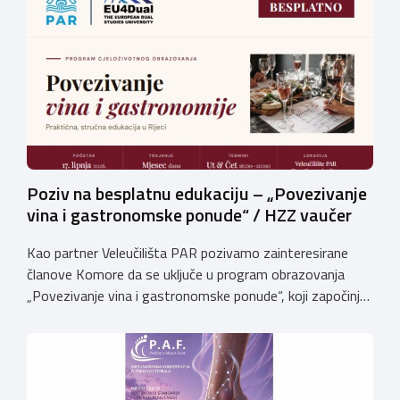
županije djeluju Komisije za polaganje majstorskih ispita
za sljedeća MAJSTORSKA ZVANJA: Za pristup ispitu
potrebno je priložiti: Potvrdu o radnom iskustvu […]
Poziv na besplatnu edukaciju – „Povezivanje
vina i gastronomske ponude“ / HZZ vaučer
Kao partner Veleučilišta PAR pozivamo zainteresirane
članove Komore da se uključe u program obrazovanja
„Povezivanje vina i gastronomske ponude“, koji započinje
17. lipnja 2026. godine i održavat će se na Veleučilištu
PAR.Voditelj programa je dr. sc. Slobodan Ivanović,
profesor emeritus. Posebno ističemo kako je program za
sve polaznike potpuno besplatan, budući da se financira