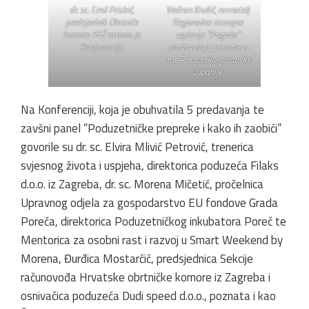
dr. sc. Emil Priskić,
Vedran Kružić, ravnatelj
predsjednik Obrtniče
Regionalne razvojne
komore PGŽ otvorio je
agencije ”Prigoda”
Konferenciju
pozdravio je prisutne u
ime Primorsko-goranske
županije
Na Konferenciji, koja je obuhvatila 5 predavanja te
zavšni panel ”Poduzetničke prepreke i kako ih zaobići”
govorile su dr. sc. Elvira Mlivić Petrović, trenerica
svjesnog života i uspjeha, direktorica poduzeća Filaks
d.o.o. iz Zagreba, dr. sc. Morena Mičetić, pročelnica
Upravnog odjela za gospodarstvo EU fondove Grada
Poreča, direktorica Poduzetničkog inkubatora Poreč te
Mentorica za osobni rast i razvoj u Smart Weekend by
Morena, Đurđica Mostarčić, predsjednica Sekcije
računovođa Hrvatske obrtničke komore iz Zagreba i
osnivačica poduzeća Dudi speed d.o.o., poznata i kao