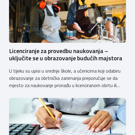
Licenciranje za provedbu naukovanja –
uključite se u obrazovanje budućih majstora
U tijeku su upisi u srednje škole, a učenicima koji odabiru
obrazovanje za obrtnička zanimanja preporučuje se da
mjesto za naukovanje pronađu u licenciranom obrtu ili
pravnoj osobi. Hrvatska obrtnička komora poziva obrtnike
koji još nemaju licenciju da pokrenu postupak
licenciranja kako bi budućim učenicima omogućili
kvalitetno i sigurno stjecanje praktičnih znanja, a
istodobno ulagali u razvoj […]