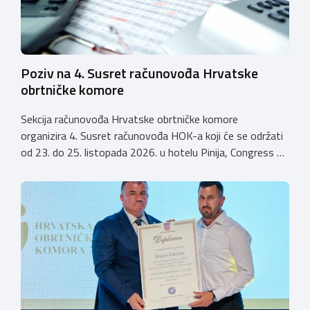
Poziv na 4. Susret računovođa Hrvatske
obrtničke komore
Sekcija računovođa Hrvatske obrtničke komore
organizira 4. Susret računovođa HOK-a koji će se održati
od 23. do 25. listopada 2026. u hotelu Pinija, Congress &
Event Center Zadar (Petrčane). Susret će službeno biti
otvoren u petak, 23. listopada 2026. u
poslijepodnevnim, uz uvodno predavanje i pozdrav
domaćina. Tijekom subote, 24. listopada, održavat će se
predavanja, interaktivne radionice te okrugli stolovi na
aktualne teme. […]