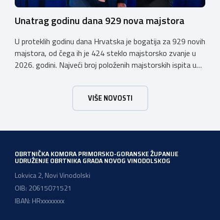
Unatrag godinu dana 929 nova majstora
U proteklih godinu dana Hrvatska je bogatija za 929 novih
majstora, od čega ih je 424 steklo majstorsko zvanje u
2026. godini. Najveći broj položenih majstorskih ispita u
posljednjih godinu dana bio je u majstorskim zvanjima
majstor elektroinstalater, majstor frizer, majstor
VIŠE NOVOSTI
vodoinstalatera, instalatera grijanja i klimatizacije te
majstora automehaničara. Najveći broj navedenih
majstorskih ispita položeno […]
OBRTNIČKA KOMORA PRIMORSKO-GORANSKE ŽUPANIJE
UDRUŽENJE OBRTNIKA GRADA NOVOG VINODOLSKOG
Lokvica 2, Novi Vinodolski
OIB: 20615071521
IBAN: HRxxxxxxxx