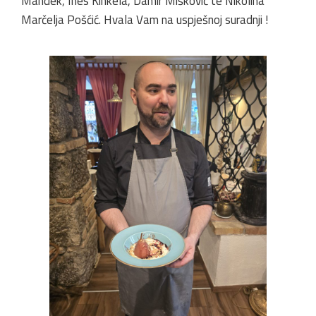
Mandek, Ines Kinkela, Damir Mišković te Nikolina
Marčelja Pošćić. Hvala Vam na uspješnoj suradnji !