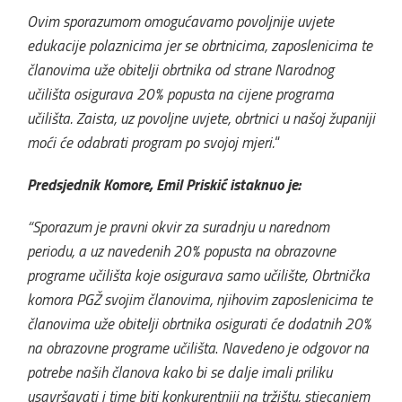
Ovim sporazumom omogućavamo povoljnije uvjete
edukacije polaznicima jer se obrtnicima, zaposlenicima te
članovima uže obitelji obrtnika od strane Narodnog
učilišta osigurava 20% popusta na cijene programa
učilišta.
Zaista, uz povoljne uvjete, obrtnici u našoj županiji
moći će odabrati program po svojoj mjeri.
“
Predsjednik Komore, Emil Priskić istaknuo je:
“Sporazum je pravni okvir za suradnju u narednom
periodu, a uz navedenih 20% popusta na obrazovne
programe učilišta koje osigurava samo učilište, Obrtnička
komora PGŽ svojim članovima, njihovim zaposlenicima te
članovima uže obitelji obrtnika osigurati će dodatnih 20%
na obrazovne programe učilišta
.
Navedeno je odgovor na
potrebe naših članova kako bi se dalje imali priliku
usavršavati i time biti konkurentniji na tržištu, stjecanjem