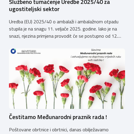
Službeno tumačenje Uredbe 2025/40 za
ugostiteljski sektor
Uredba (EU) 2025/40 o ambalaži i ambalažnom otpadu
stupila je na snagu 11. veljače 2025. godine. Iako je na
snazi, njezina primjena provodit će se postupno od 12.
kolovoza 2026.godine. Hrvatska obrtnička komora
zatražila je od Ministarstva zaštite okoliša i zelene
tranzicije službeno tumačenje Uredbe te njen utjecaj na
ugostiteljski sektor. Tumačenje prenosimo u cijelosti: […]
Čestitamo Međunarodni praznik rada !
Poštovane obrtnice i obrtnici, danas obilježavamo