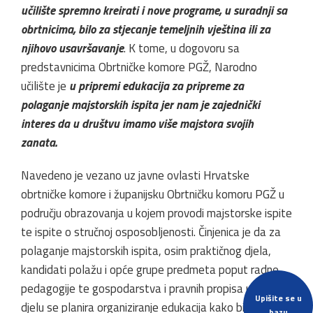
učilište spremno kreirati i nove programe, u suradnji sa
obrtnicima, bilo za stjecanje temeljnih vještina ili za
njihovo usavršavanje
. K tome, u dogovoru sa
predstavnicima Obrtničke komore PGŽ, Narodno
učilište je
u pripremi edukacija za pripreme za
polaganje majstorskih ispita jer nam je zajednički
interes da u društvu imamo više majstora svojih
zanata.
Navedeno je vezano uz javne ovlasti Hrvatske
obrtničke komore i županijsku Obrtničku komoru PGŽ u
području obrazovanja u kojem provodi majstorske ispite
te ispite o stručnoj osposobljenosti. Činjenica je da za
polaganje majstorskih ispita, osim praktičnog djela,
kandidati polažu i opće grupe predmeta poput radne
pedagogije te gospodarstva i pravnih propisa u kojem
Upišite se u
djelu se planira organiziranje edukacija kako bi se
bazu