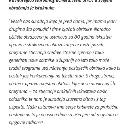
obraćanju je istaknula:
“
Veseli nas suradnja koja je pred nama, jer imamo jedni
drugima što ponuditi i time ojačati obrtnike. Narodno
učilište obrazovna je ustanova sa 80 godina iskustva
upravo u strukovnom obrazovanju te može pružiti
programe stjecanja srednje stručne spreme i tako
generirati nove obrtnike u županiji no isto tako može
pružiti programe usavršavanja postojećih obrtnika kako bi
postali još konkurentniji na tržištu rada. S druge strane,
obrtnici, upravo majstori obrtnici ključni su dionici naših
programa – za stjecanje praktičnih iskustava naših
polaznika te nam je suradnja izuzetno bitna i s tog
aspekta. Naša ustanova ima svoje kabinete za praktičnu
nastavu no to je neusporedivo sa učenjem od majstora u
njegovoj radionici.