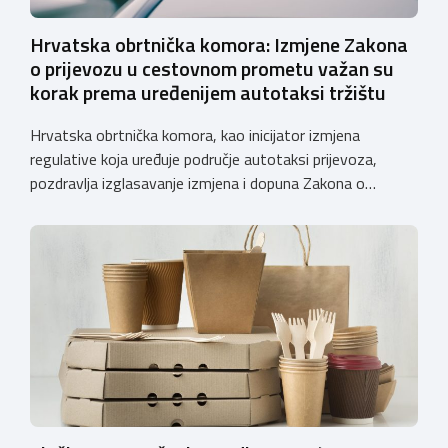
Hrvatska obrtnička komora: Izmjene Zakona
o prijevozu u cestovnom prometu važan su
korak prema uređenijem autotaksi tržištu
Hrvatska obrtnička komora, kao inicijator izmjena
regulative koja uređuje područje autotaksi prijevoza,
pozdravlja izglasavanje izmjena i dopuna Zakona o
prijevozu u cestovnom prometu. Još od 2018. godine
Komora upozorava na sve manjkavosti koje je donijela
potpuna liberalizacija taksi tržišta tako da ove izmjene
predstavljaju važan iskorak prema uređenijem tržištu,
sigurnijem prijevozu putnika i stvaranju pravednijih uvjeta
[…]