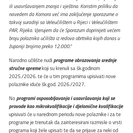
ili usavršavanjem znanja i vještina. Koristim prililku da
navedem da Komora već ima zaključenje sporazume o
takvoj suradnji sa Veleučilištem u Rijeci i Veleučilištem
PAR, Rijeka. Vjerujem da će Sporazum doprinijeti većem
broju polaznika učilišta iz redova obrtnika kojih danas u
županiji brojimo preko 12.000.”
Narodno učilište nudi
programe obrazovanja srednje
stručne spreme
koji su krenuli sa šk.godinom
2025./2026. te će u tim programima upisivati nove
polaznike iduće šk.god. 2026./2027.
No
programi osposobljavanja i usavršavanja koji se
provode kao mikrokvalifikacije i djelomične kvalifikacije
upisivati će u narednom periodu nove polaznike i za te
programe je trenutak da zainteresirani razmisle o vrsti
programa koji žele upisati te da se prijave za neki od