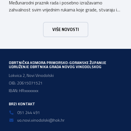
Međunarodni praznik rada i posebno izražavamo
zahvalnost svim vrijednim rukama koje grade, stvaraju i
unaprjeđuju naš svakodnevni život. Obrtnička komora
Primorsko-goranske županije s ponosom podržava i
VIŠE NOVOSTI
promiče trud i posvećenost svojih obrtnika, koji doprinose
razvoju našeg društva i čine temelj našeg gospodarstva.
OBRTNIČKA KOMORA PRIMORSKO-GORANSKE ŽUPANIJE
UDRUŽENJE OBRTNIKA GRADA NOVOG VINODOLSKOG
Lokvica 2, Novi Vinodolski
OIB: 20615071521
IBAN: HRxxxxxxxx
BRZI KONTAKT
051 244 491
uo.novi.vinodolski@hok.hr