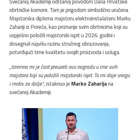
Svečanoj Akademiji održanoj povodom Dana Hrvatske
obrtničke komore. Tom je prigodom simbolično uručena
Majstorska diploma majstoru elektroinstalateru Marku
Zahariji iz Poreča, kao priznanje svim obrtnicima koji su
uspješno položili majstorski ispit u 2026. godini i
dosegnuli najvišu razinu stručnog obrazovanja,
potvrđujući time kvalitetu svojih proizvoda i usluga.
„Iznimna mi je čast preuzeti ovu nagradu u ime svih
majstora koji su položili majstorski ispit. To mi daje snagu
i motiv za dalje“
, istaknuo je
Marko Zaharija
na
svečanoj Akademiji.