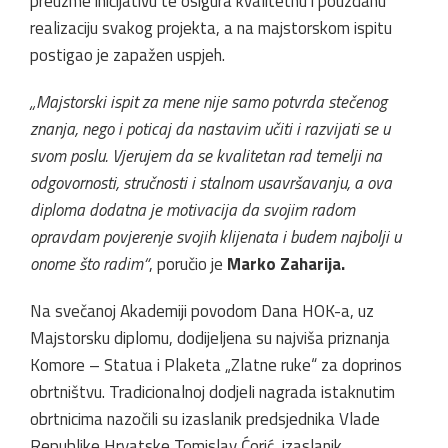
preuzme inicijativu te osigura kvalitetnu i pouzdanu
realizaciju svakog projekta, a na majstorskom ispitu
postigao je zapažen uspjeh.
„Majstorski ispit za mene nije samo potvrda stečenog
znanja, nego i poticaj da nastavim učiti i razvijati se u
svom poslu. Vjerujem da se kvalitetan rad temelji na
odgovornosti, stručnosti i stalnom usavršavanju, a ova
diploma dodatna je motivacija da svojim radom
opravdam povjerenje svojih klijenata i budem najbolji u
onome što radim“
, poručio je
Marko Zaharija.
Na svečanoj Akademiji povodom Dana HOK-a, uz
Majstorsku diplomu, dodijeljena su najviša priznanja
Komore – Statua i Plaketa „Zlatne ruke“ za doprinos
obrtništvu. Tradicionalnoj dodjeli nagrada istaknutim
obrtnicima nazočili su izaslanik predsjednika Vlade
Republike Hrvatske Tomislav Ćorić, izaslanik