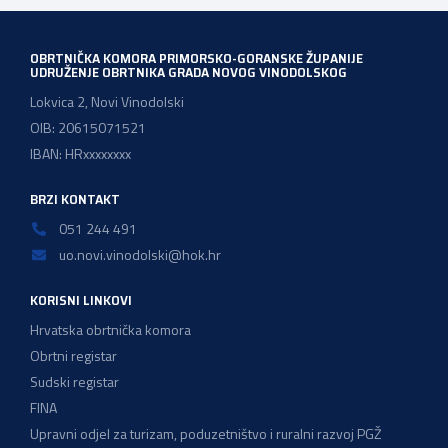
OBRTNIČKA KOMORA PRIMORSKO-GORANSKE ŽUPANIJE
UDRUŽENJE OBRTNIKA GRADA NOVOG VINODOLSKOG
Lokvica 2, Novi Vinodolski
OIB: 20615071521
IBAN: HRxxxxxxxx
BRZI KONTAKT
051 244 491
uo.novi.vinodolski@hok.hr
KORISNI LINKOVI
Hrvatska obrtnička komora
Obrtni registar
Sudski registar
FINA
Upravni odjel za turizam, poduzetništvo i ruralni razvoj PGŽ