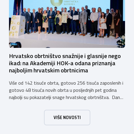
domaćina. Tijekom subote, 24. listopada, održavat će se
predavanja, interaktivne radionice te okrugli stolovi na
aktualne teme. […]
Hrvatsko obrtništvo snažnije i glasnije nego
ikad: na Akademiji HOK-a odana priznanja
najboljim hrvatskim obrtnicima
Više od 142 tisuće obrta, gotovo 256 tisuća zaposlenih i
gotovo 48 tisuća novih obrta u posljednjih pet godina
najbolji su pokazatelji snage hrvatskog obrtništva. Danas
je u Zagrebu održana svečana Akademija Hrvatske
obrtničke komore, povodom 32. Dana HOK-a na kojoj su
VIŠE NOVOSTI
tradicionalno dodijeljena najviša priznanja obrtnicima koji
su svojim radom, znanjem i predanošću dali izniman
doprinos razvoju […]