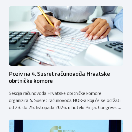
pravnoj osobi. Hrvatska obrtnička komora poziva obrtnike
koji još nemaju licenciju da pokrenu postupak
licenciranja kako bi budućim učenicima omogućili
kvalitetno i sigurno stjecanje praktičnih znanja, a
istodobno ulagali u razvoj […]
Poziv na 4. Susret računovođa Hrvatske
obrtničke komore
Sekcija računovođa Hrvatske obrtničke komore
organizira 4. Susret računovođa HOK-a koji će se održati
od 23. do 25. listopada 2026. u hotelu Pinija, Congress &
Event Center Zadar (Petrčane). Susret će službeno biti
otvoren u petak, 23. listopada 2026. u
poslijepodnevnim, uz uvodno predavanje i pozdrav