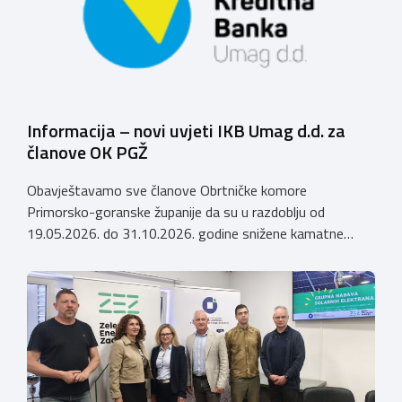
te članove uže obitelji obrtnika […]
Informacija – novi uvjeti IKB Umag d.d. za
članove OK PGŽ
Obavještavamo sve članove Obrtničke komore
Primorsko-goranske županije da su u razdoblju od
19.05.2026. do 31.10.2026. godine snižene kamatne
stope (AKCIJA do 31.10.2026.) po kreditima koje Istarska
kreditna banka Umag d.d. odobrava članovima Obrtničke
komore Primorsko-goranske županije, a temeljem
Sporazuma o poslovnoj suradnji za 2026. godinu
zaključenog 9. prosinca 2025. godine, prema sljedećem:
Krediti za namjene […]