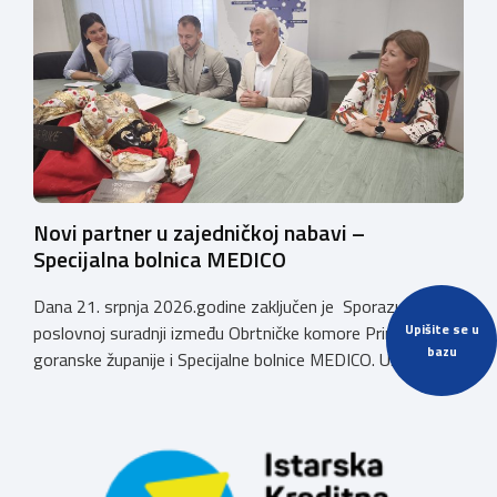
Novi partner u zajedničkoj nabavi –
Specijalna bolnica MEDICO
Dana 21. srpnja 2026.godine zaključen je Sporazum o
Upišite se u
poslovnoj suradnji između Obrtničke komore Primorsko-
bazu
goranske županije i Specijalne bolnice MEDICO. U
ime Obrtničke komore Primorsko-goranske županije
sporazum je zaključio predsjednik dr.sc. Emil Priskić, a u
ime Specijalne bolnice MEDICO, v.d. ravnatelja dr.sc. Aron
Grubešić, dr.med. Sporazumom se definiraju povoljniji
uvjeti za obrtnike, članove Komore, njihove zaposlenike