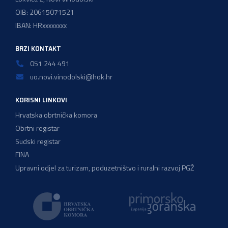
OIB: 20615071521
IBAN: HRxxxxxxxx
BRZI KONTAKT
051 244 491
uo.novi.vinodolski@hok.hr
KORISNI LINKOVI
Hrvatska obrtnička komora
Obrtni registar
Sudski registar
FINA
Upravni odjel za turizam, poduzetništvo i ruralni razvoj PGŽ