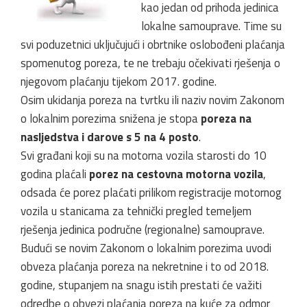
kao jedan od prihoda jedinica
lokalne samouprave. Time su
svi poduzetnici uključujući i obrtnike oslobođeni plaćanja
spomenutog poreza, te ne trebaju očekivati rješenja o
njegovom plaćanju tijekom 2017. godine.
Osim ukidanja poreza na tvrtku ili naziv novim Zakonom
o lokalnim porezima snižena je stopa
poreza na
nasljedstva i darove s 5 na 4 posto
.
Svi građani koji su na motorna vozila starosti do 10
godina plaćali
porez na cestovna motorna vozila
,
odsada će porez plaćati prilikom registracije motornog
vozila u stanicama za tehnički pregled temeljem
rješenja jedinica područne (regionalne) samouprave.
Budući se novim Zakonom o lokalnim porezima uvodi
obveza plaćanja poreza na nekretnine i to od 2018.
godine, stupanjem na snagu istih prestati će važiti
odredbe o obvezi plaćanja poreza na kuće za odmor