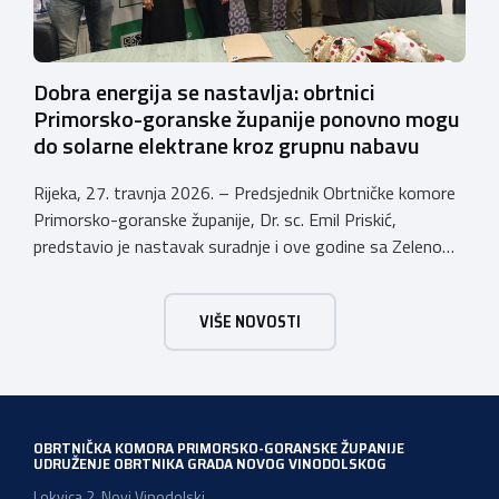
Dobra energija se nastavlja: obrtnici
Primorsko-goranske županije ponovno mogu
do solarne elektrane kroz grupnu nabavu
Rijeka, 27. travnja 2026. – Predsjednik Obrtničke komore
Primorsko-goranske županije, Dr. sc. Emil Priskić,
predstavio je nastavak suradnje i ove godine sa Zelenom
energetskom zadrugom (ZEZ) u sklopu koje obrtnici
Primorsko-goranske županije mogu sudjelovati u grupnoj
VIŠE NOVOSTI
nabavi opreme solarnih elektrana te si tako osigurati
brojne pogodnosti koje povećavaju isplativost ulaganja u
vlastitu proizvodnju energije. „Danas […]
OBRTNIČKA KOMORA PRIMORSKO-GORANSKE ŽUPANIJE
UDRUŽENJE OBRTNIKA GRADA NOVOG VINODOLSKOG
Lokvica 2, Novi Vinodolski