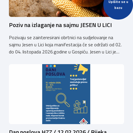
Upišite se u
bazu
Poziv na izlaganje na sajmu JESEN U LICI
Pozivaju se zainteresirani obrtnici na sudjelovanje na
sajmu Jesen u Lici koja manifestacija će se održati od 02.
do 04. listopada 2026.godine u Gospiću. Jesen u Lici je
izložba tradicijskih proizvoda koja se po 28. puta održava
u Gospiću i prerasla je u najznačajnjiju gospodarsku,
kulturnu i etno manifestaciju na području Ličko-senjske
županije. Organizator izložbe […]
Dan poslova HZZ / 12.02.2026./ Rijeka