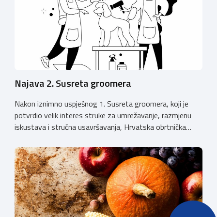
Najava 2. Susreta groomera
Nakon iznimno uspješnog 1. Susreta groomera, koji je
potvrdio velik interes struke za umrežavanje, razmjenu
iskustava i stručna usavršavanja, Hrvatska obrtnička
komora organizira 2. Susret groomera HOK-a, koji će se
održati 12. rujna u Kongresnom centru na Zagrebačkom
velesajmu. Susret će i ove godine okupiti groomere,
stručnjake i zaljubljenike u njegu pasa iz cijele Hrvatske,
[…]