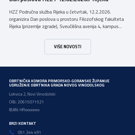
HZZ Područna služba Rijeka u četvrtak, 12.2.2026.
organizira Dan poslova u prostoru Filozofskog fakulteta
Rijeka (prizemlje zgrade), Sveučilišna avenija 4, kampus
Trsat, u vremenu od 10:00 do 16:00 sati. Dan poslova je
sajamsko-edukativno događanje koje za cilj ima: Što Dan
VIŠE NOVOSTI
poslova nudi: U okviru Dana poslova, HZZ, Područna
služba Rijeka održati će prezentaciju o mjerama […]
OBRTNIČKA KOMORA PRIMORSKO-GORANSKE ŽUPANIJE
UDRUŽENJE OBRTNIKA GRADA NOVOG VINODOLSKOG
Lokvica 2, Novi Vinodolski
OIB: 20615071521
IBAN: HRxxxxxxxx
BRZI KONTAKT
051 244 491