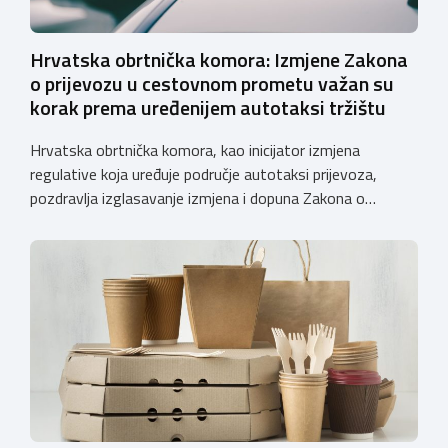
Hrvatska obrtnička komora: Izmjene Zakona
o prijevozu u cestovnom prometu važan su
korak prema uređenijem autotaksi tržištu
Hrvatska obrtnička komora, kao inicijator izmjena
regulative koja uređuje područje autotaksi prijevoza,
pozdravlja izglasavanje izmjena i dopuna Zakona o
prijevozu u cestovnom prometu. Još od 2018. godine
Komora upozorava na sve manjkavosti koje je donijela
potpuna liberalizacija taksi tržišta tako da ove izmjene
predstavljaju važan iskorak prema uređenijem tržištu,
sigurnijem prijevozu putnika i stvaranju pravednijih uvjeta
[…]