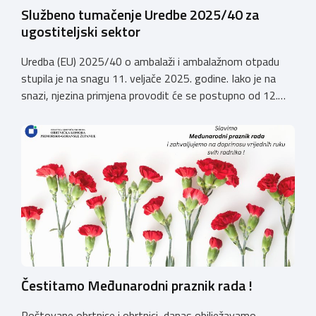
Službeno tumačenje Uredbe 2025/40 za
ugostiteljski sektor
Uredba (EU) 2025/40 o ambalaži i ambalažnom otpadu
stupila je na snagu 11. veljače 2025. godine. Iako je na
snazi, njezina primjena provodit će se postupno od 12.
kolovoza 2026.godine. Hrvatska obrtnička komora
zatražila je od Ministarstva zaštite okoliša i zelene
tranzicije službeno tumačenje Uredbe te njen utjecaj na
ugostiteljski sektor. Tumačenje prenosimo u cijelosti: […]
Čestitamo Međunarodni praznik rada !
Poštovane obrtnice i obrtnici, danas obilježavamo