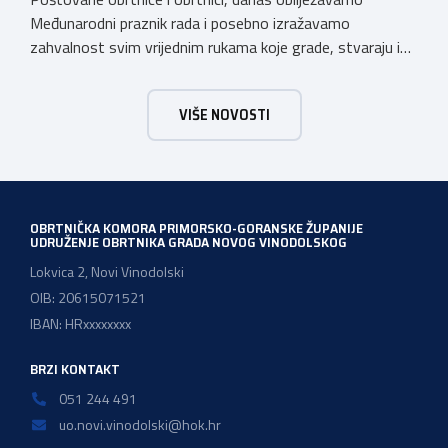
Međunarodni praznik rada i posebno izražavamo
zahvalnost svim vrijednim rukama koje grade, stvaraju i
unaprjeđuju naš svakodnevni život. Obrtnička komora
Primorsko-goranske županije s ponosom podržava i
VIŠE NOVOSTI
promiče trud i posvećenost svojih obrtnika, koji doprinose
razvoju našeg društva i čine temelj našeg gospodarstva.
OBRTNIČKA KOMORA PRIMORSKO-GORANSKE ŽUPANIJE
UDRUŽENJE OBRTNIKA GRADA NOVOG VINODOLSKOG
Lokvica 2, Novi Vinodolski
OIB: 20615071521
IBAN: HRxxxxxxxx
BRZI KONTAKT
051 244 491
uo.novi.vinodolski@hok.hr