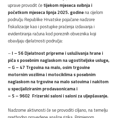
uprave provodit će
tijekom mjeseca svibnja i
početkom mjeseca lipnja 2025. godine
na cijelom
području Republike Hrvatske pojačane nadzore
fiskalizacije kao i postupke praćenja izdavanja i
evidentiranja računa kod poreznih obveznika koji
obavljaju djelatnosti područja:
–
I – 56 Djelatnost pripreme i usluživanja hrane i
pića s posebnim naglaskom na ugostiteljske usluge,
– G – 47 Trgovina na malo, osim trgovine
motornim vozilima i motociklima s posebnim
naglaskom na trgovine na malo satovima i nakitom
u specijaliziranim prodavaonicama i
– S – 9602 Frizerski saloni i saloni za uljepšavanje.
Nadzorne aktivnosti će se provoditi ciljano, na temelju
prethodno provedene analize rizika. Primjenom