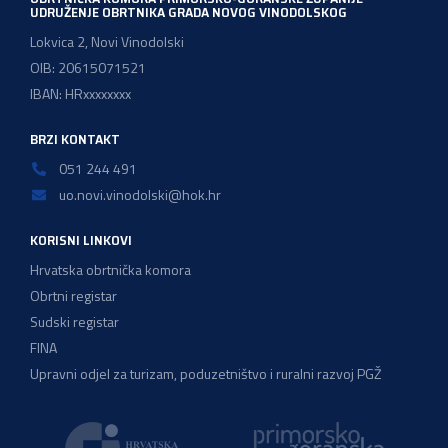
UDRUŽENJE OBRTNIKA GRADA NOVOG VINODOLSKOG
Lokvica 2, Novi Vinodolski
OIB: 20615071521
IBAN: HRxxxxxxxx
BRZI KONTAKT
051 244 491
uo.novi.vinodolski@hok.hr
KORISNI LINKOVI
Hrvatska obrtnička komora
Obrtni registar
Sudski registar
FINA
Upravni odjel za turizam, poduzetništvo i ruralni razvoj PGŽ