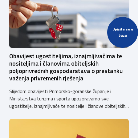
Upišite se u
bazu
Obavijest ugostiteljima, iznajmljivačima te
nositeljima i članovima obiteljskih
poljoprivrednih gospodarstava o prestanku
važenja privremenih rješenja
Slijedom obavijesti Primorsko-goranske županije i
Ministarstva turizma i sporta upozoravamo sve
ugostitelje, iznajmljivače te nositelje i članove obiteljskih
poljoprivrednih gospodarstava o prestanku važenja
privremenih rješenja izdanih sukladno Zakonu o
ugostiteljskoj djelatnosti. Ministarstvo podsjeća da se od
1. siječnja 2025. godine više ne mogu podnositi novi