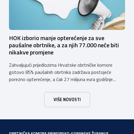
HOK izborio manje opterećenje za sve
paušalne obrtnike, a za njih 77.000 neće biti
nikakve promjene
Zahvaljujući prijedlozima Hrvatske obrtničke komore
gotovo 85% paušalnih obrtnika zadržava postojeće
porezno opterećenje, a čak 27 milijuna eura godišnje
ostat će hrvatskim obrtnicima Hrvatska obrtnička
komora pozdravlja odluku Vlade Republike Hrvatske da u
VIŠE NOVOSTI
konačnom prijedlogu poreznih izmjena prihvati ključne
prijedloge HOK-a iznesene tijekom intenzivnog dijaloga s
Ministarstvom financija. Najvažniji među njima jest
zadržavanje postojećeg modela […]
OBRTNIČKA KOMORA PRIMORSKO-GORANSKE ŽUPANIJE