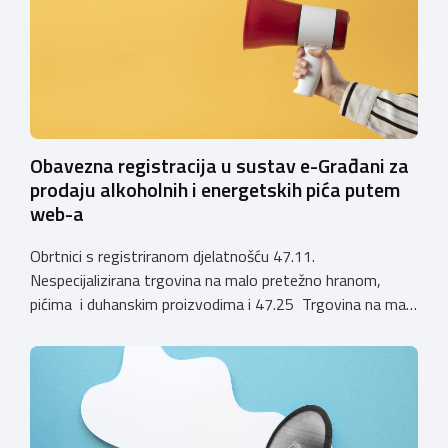
zahtjevi za izdavanje privremenih rješenja, dok već izdana
privremena rješenja […]
Obavezna registracija u sustav e-Građani za
prodaju alkoholnih i energetskih pića putem
web-a
Obrtnici s registriranom djelatnošću 47.11.
Nespecijalizirana trgovina na malo pretežno hranom,
pićima i duhanskim proizvodima i 47.25 Trgovina na malo
pićima, koji putem webshopa prodaju alkoholna pića, pića
koja sadrže alkohol i energetska pića dužni su uskladiti
svoje poslovne procese i osigurati tehničko rješenje za
vjerodostojnu provjeru punoljetnosti kupca putem
sustava e-Građani ili putem mobilne […]