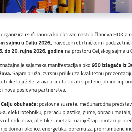
organizira i sufinancira kolektivan nastup članova HOK-a 
om sajmu u Celju 2026
., najvećem obrtničkom i poduzetničko
6. do 20. rujna 2026. godine
na prostoru Celjskog sajma u C
značajna je sajamska manifestacija s oko
950 izlagača iz 3
žava.
Sajam pruža izvrsnu priliku za kvalitetnu prezentaciju
tnike koji žele izravno kontaktirati s potencijalnim kupcima, 
z i nova poslovna partnerstva.
 Celju obuhvaća:
poslovne susrete, međunarodna predstavlj
x-a, elektrotehniku, preradu plastike, gume, obradu metala,
 za obradu drva, plastike i metala, namještaj i unutarnje ur
đenje doma i okolice, energetiku, opremu za prehrambenu indu