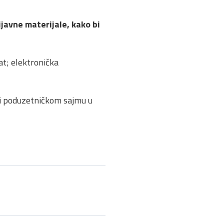
ijavne materijale, kako bi
at; elektronička
m i poduzetničkom sajmu u