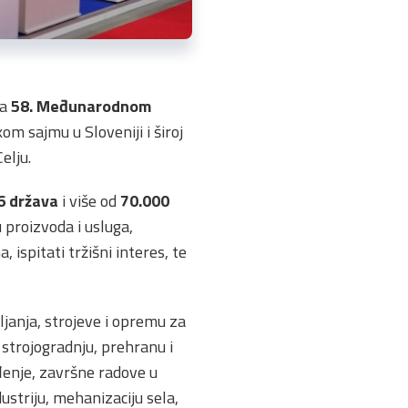
na
58. Međunarodnom
m sajmu u Sloveniji i široj
elju.
6 država
i više od
70.000
 proizvoda i usluga,
ispitati tržišni interes, te
anja, strojeve i opremu za
 strojogradnju, prehranu i
eđenje, završne radove u
striju, mehanizaciju sela,