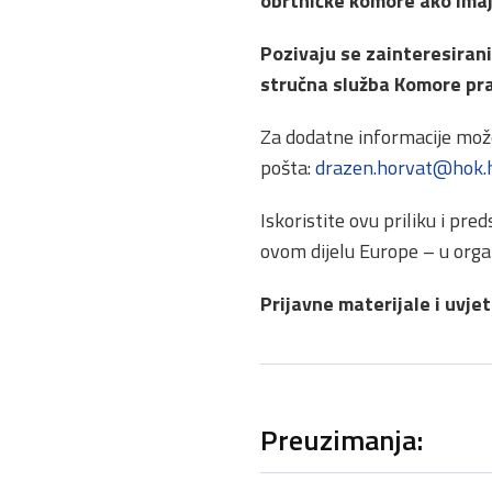
obrtničke komore ako ima
Pozivaju se zainteresirani
stručna služba Komore pra
Za dodatne informacije može
pošta:
drazen.horvat@hok.
Iskoristite ovu priliku i pr
ovom dijelu Europe – u orga
Prijavne materijale i uvje
Preuzimanja: