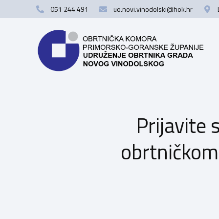
051 244 491
uo.novi.vinodolski@hok.hr
Prijavite
obrtničkom