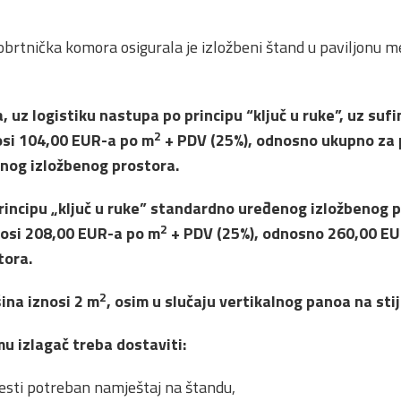
obrtnička komora osigurala je izložbeni štand u paviljonu 
, uz logistiku nastupa po principu “ključ u ruke”, uz suf
2
osi 104,00 EUR-a po m
+ PDV (25%), odnosno ukupno za p
nog izložbenog prostora.
principu „ključ u ruke” standardno uređenog izložbenog 
2
znosi 208,00 EUR-a po m
+ PDV (25%), odnosno 260,00 E
tora.
2
ina iznosi 2 m
, osim u slučaju vertikalnog panoa na sti
u izlagač treba dostaviti:
esti potreban namještaj na štandu,