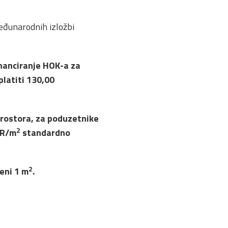
međunarodnih izložbi
inanciranje HOK-a za
latiti 130,00
prostora, za poduzetnike
2
UR/m
standardno
2
jeni 1 m
.