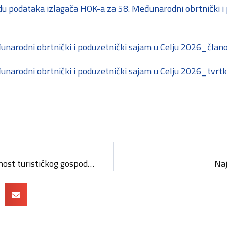
u podataka izlagača HOK-a za 58. Međunarodni obrtnički i 
đunarodni obrtnički i poduzetnički sajam u Celju 2026_član
đunarodni obrtnički i poduzetnički sajam u Celju 2026_tvrtk
Javni poziv – Konkurentnost turističkog gospodarstva 2026. – Zelena i digitalna tranzicija poduzetnika u turizmu
Naj