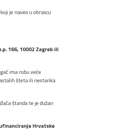
 koji je naveo u obrascu
.p. 166, 10002 Zagreb ili
lagač ima robu veće
stalih šteta ili nestanka
ođača štanda te je dužan
sufinanciranje Hrvatske