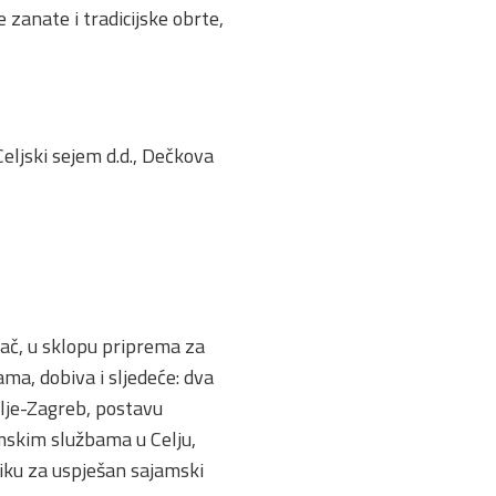
zanate i tradicijske obrte,
eljski sejem d.d., Dečkova
agač, u sklopu priprema za
ma, dobiva i sljedeće: dva
elje-Zagreb, postavu
mskim službama u Celju,
tiku za uspješan sajamski