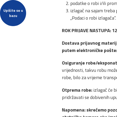
podatke o robi i/ili pro
izlagač na sajam treba p
Upišite se u
bazu
„Podaci o robi izlagača“.
ROK PRIJAVE NASTUPA: 12. 
Dostava prijavnog materija
putem elektroničke pošte
Osiguranje robe/eksponat
vrijednosti, takvu robu mož
robe, bilo za vrijeme transpo
Otprema robe:
izlagač će b
pridržavati se dobivenih upu
Napomena: skrećemo pozorn