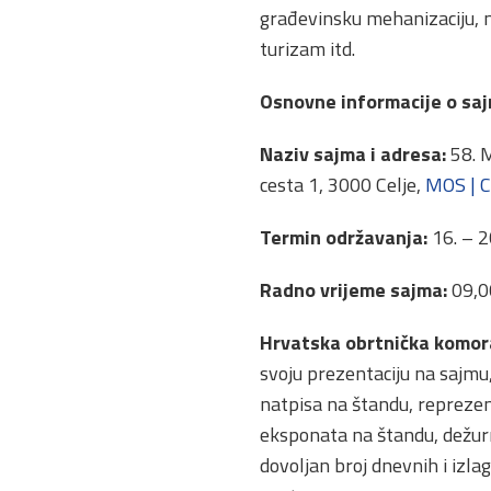
građevinsku mehanizaciju, m
turizam itd.
Osnovne informacije o saj
Naziv sajma i adresa:
58. M
cesta 1, 3000 Celje,
MOS | Ce
Termin održavanja:
16. – 2
Radno vrijeme sajma:
09,00
Hrvatska obrtnička komora
svoju prezentaciju na sajmu
natpisa na štandu, reprezen
eksponata na štandu, dežur
dovoljan broj dnevnih i izla