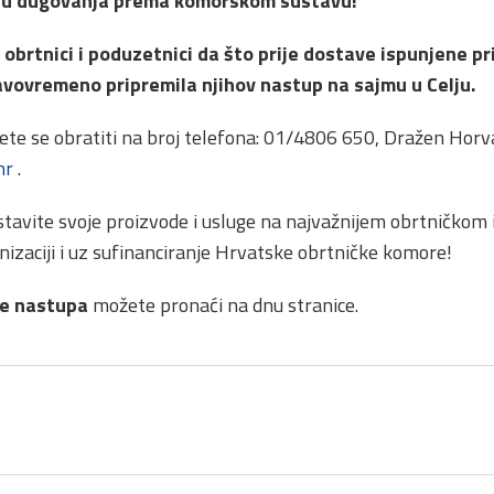
ju dugovanja prema komorskom sustavu!
 obrtnici i poduzetnici da što prije dostave ispunjene pr
vovremeno pripremila njihov nastup na sajmu u Celju.
te se obratiti na broj telefona: 01/4806 650, Dražen Horv
hr
.
edstavite svoje proizvode i usluge na najvažnijem obrtničko
nizaciji i uz sufinanciranje Hrvatske obrtničke komore!
te nastupa
možete pronaći na dnu stranice.