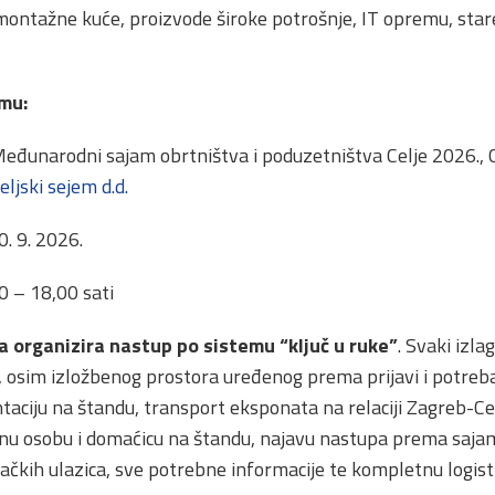
ontažne kuće, proizvode široke potrošnje, IT opremu, stare 
mu:
eđunarodni sajam obrtništva i poduzetništva Celje 2026., C
ljski sejem d.d.
0. 9. 2026.
 – 18,00 sati
 organizira nastup po sistemu “ključ u ruke”
. Svaki izl
, osim izložbenog prostora uređenog prema prijavi i potreba
taciju na štandu, transport eksponata na relaciji Zagreb-C
nu osobu i domaćicu na štandu, najavu nastupa prema saja
gačkih ulazica, sve potrebne informacije te kompletnu logis