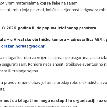
motivnim materijalima koji se šalje na sajam,
oslati robu koja po vrsti, količini i vrijednosti odgovara robi
8. 2026. godine ili do popune izložbenog prostora.
la – u Hrvatsku obrtničku komoru – adresa: Ilica 49/II, p
:
drazen.horvat@hok.hr
.
a:
izlagačka roba za vrijeme sajma nije osigurana, a ako iz
e osigurati sam. Komora neće snositi troškove eventualno na
rta ili trajanja sajma.
iti pravovremeno obaviješten o predaji robe u skladište izv
ta.
ost da izlagači ne mogu nastupiti u organizaciji i uz 