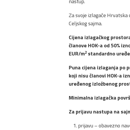
nastup.
Za svoje izlagače Hrvatska 
Celjskog sajma.
Cijena izlagačkog prostora
članove HOK-a od 50% izn
2
EUR/m
standardno uređe
Puna cijena izlaganja po 
koji nisu članovi HOK-a i
uređenog izložbenog pros
Minimalna izlagačka površ
Za prijavu nastupa na sajm
prijavu – obavezno nav