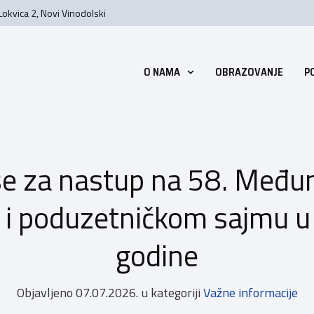
Lokvica 2, Novi Vinodolski
O NAMA
OBRAZOVANJE
P
 se za nastup na 58. Me
 i poduzetničkom sajmu u 
godine
Objavljeno
07.07.2026.
u kategoriji
Važne informacije