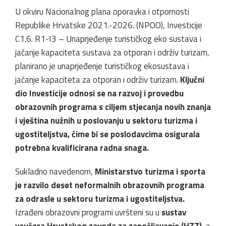
U okviru Nacionalnog plana oporavka i otpornosti
Republike Hrvatske 2021.-2026. (NPOO), Investicije
C1.6. R1-I3 – Unaprjeđenje turističkog eko sustava i
jačanje kapaciteta sustava za otporan i održiv turizam,
planirano je unaprjeđenje turističkog ekosustava i
jačanje kapaciteta za otporan i održiv turizam.
Ključni
dio Investicije odnosi se na razvoj i provedbu
obrazovnih programa s ciljem stjecanja novih znanja
i vještina nužnih u poslovanju u sektoru turizma i
ugostiteljstva, čime bi se poslodavcima osigurala
potrebna kvalificirana radna snaga.
Sukladno navedenom,
Ministarstvo turizma i sporta
je razvilo deset neformalnih obrazovnih programa
za odrasle u sektoru turizma i ugostiteljstva.
Izrađeni obrazovni programi uvršteni su u
sustav
vaučera Hrvatskog zavoda za zapošljavanje (HZZ),
a