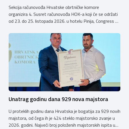
Sekcija računovođa Hrvatske obrtničke komore
organizira 4. Susret računovođa HOK-a koji će se održati
od 23. do 25. listopada 2026. u hotelu Pinija, Congress &
Event Center Zadar (Petrčane). Susret će službeno biti
otvoren u petak, 23. listopada 2026. u
poslijepodnevnim, uz uvodno predavanje i pozdrav
domaćina. Tijekom subote, 24. listopada, održavat će se
predavanja, interaktivne radionice te okrugli stolovi na
aktualne teme. […]
Unatrag godinu dana 929 nova majstora
U proteklih godinu dana Hrvatska je bogatija za 929 novih
majstora, od čega ih je 424 steklo majstorsko zvanje u
2026. godini. Najveći broj položenih majstorskih ispita u