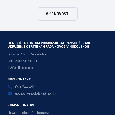
posljednjih godinu dana bio je u majstorskim zvanjima
majstor elektroinstalater, majstor frizer, majstor
VIŠE NOVOSTI
vodoinstalatera, instalatera grijanja i klimatizacije te
majstora automehaničara. Najveći broj navedenih
majstorskih ispita položeno […]
OBRTNIČKA KOMORA PRIMORSKO-GORANSKE ŽUPANIJE
UDRUŽENJE OBRTNIKA GRADA NOVOG VINODOLSKOG
Lokvica 2, Novi Vinodolski
OIB: 20615071521
IBAN: HRxxxxxxxx
BRZI KONTAKT
051 244 491
uo.novi.vinodolski@hok.hr
KORISNI LINKOVI
Hrvatska obrtnička komora