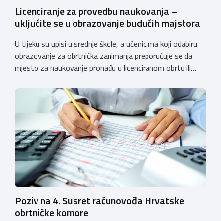
Licenciranje za provedbu naukovanja –
uključite se u obrazovanje budućih majstora
U tijeku su upisi u srednje škole, a učenicima koji odabiru
obrazovanje za obrtnička zanimanja preporučuje se da
mjesto za naukovanje pronađu u licenciranom obrtu ili
pravnoj osobi. Hrvatska obrtnička komora poziva obrtnike
koji još nemaju licenciju da pokrenu postupak
licenciranja kako bi budućim učenicima omogućili
kvalitetno i sigurno stjecanje praktičnih znanja, a
istodobno ulagali u razvoj […]
Poziv na 4. Susret računovođa Hrvatske
obrtničke komore