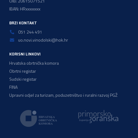
OIB: 20615071521
IBAN: HRxxxxxxxx
BRZI KONTAKT
051 244 491
uo.novi.vinodolski@hok.hr
KORISNI LINKOVI
Hrvatska obrtnička komora
Obrtni registar
Sudski registar
FINA
Upravni odjel za turizam, poduzetništvo i ruralni razvoj PGŽ