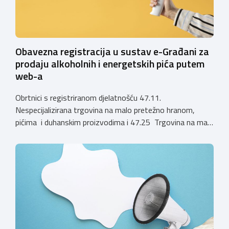
Obavezna registracija u sustav e-Građani za
prodaju alkoholnih i energetskih pića putem
web-a
Obrtnici s registriranom djelatnošću 47.11.
Nespecijalizirana trgovina na malo pretežno hranom,
pićima i duhanskim proizvodima i 47.25 Trgovina na malo
pićima, koji putem webshopa prodaju alkoholna pića, pića
koja sadrže alkohol i energetska pića dužni su uskladiti
svoje poslovne procese i osigurati tehničko rješenje za
vjerodostojnu provjeru punoljetnosti kupca putem
sustava e-Građani ili putem mobilne […]