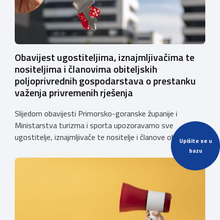
Obavijest ugostiteljima, iznajmljivačima te
nositeljima i članovima obiteljskih
poljoprivrednih gospodarstava o prestanku
važenja privremenih rješenja
Slijedom obavijesti Primorsko-goranske županije i
Ministarstva turizma i sporta upozoravamo sve
ugostitelje, iznajmljivače te nositelje i članove obiteljskih
Upišite se u
poljoprivrednih gospodarstava o prestanku važenja
bazu
privremenih rješenja izdanih sukladno Zakonu o
ugostiteljskoj djelatnosti. Ministarstvo podsjeća da se od
1. siječnja 2025. godine više ne mogu podnositi novi
zahtjevi za izdavanje privremenih rješenja, dok već izdana
privremena rješenja […]