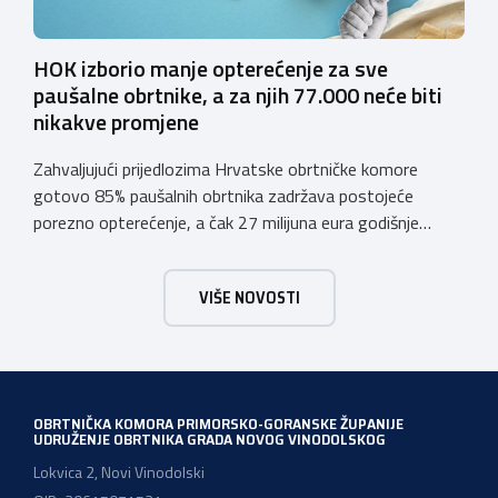
HOK izborio manje opterećenje za sve
paušalne obrtnike, a za njih 77.000 neće biti
nikakve promjene
Zahvaljujući prijedlozima Hrvatske obrtničke komore
gotovo 85% paušalnih obrtnika zadržava postojeće
porezno opterećenje, a čak 27 milijuna eura godišnje
ostat će hrvatskim obrtnicima Hrvatska obrtnička
komora pozdravlja odluku Vlade Republike Hrvatske da u
VIŠE NOVOSTI
konačnom prijedlogu poreznih izmjena prihvati ključne
prijedloge HOK-a iznesene tijekom intenzivnog dijaloga s
Ministarstvom financija. Najvažniji među njima jest
zadržavanje postojećeg modela […]
OBRTNIČKA KOMORA PRIMORSKO-GORANSKE ŽUPANIJE
UDRUŽENJE OBRTNIKA GRADA NOVOG VINODOLSKOG
Lokvica 2, Novi Vinodolski