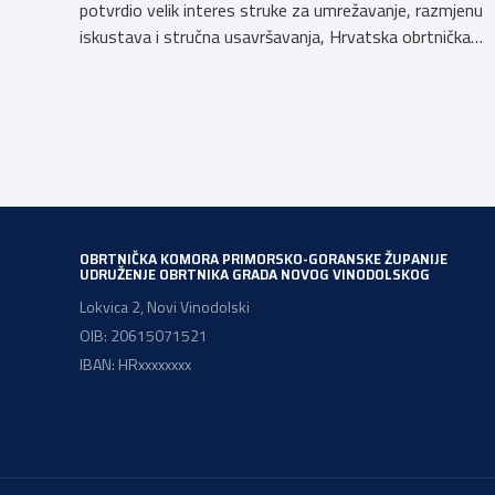
potvrdio velik interes struke za umrežavanje, razmjenu
iskustava i stručna usavršavanja, Hrvatska obrtnička
komora organizira 2. Susret groomera HOK-a, koji će se
održati 12. rujna u Kongresnom centru na Zagrebačkom
velesajmu. Susret će i ove godine okupiti groomere,
stručnjake i zaljubljenike u njegu pasa iz cijele Hrvatske,
[…]
OBRTNIČKA KOMORA PRIMORSKO-GORANSKE ŽUPANIJE
UDRUŽENJE OBRTNIKA GRADA NOVOG VINODOLSKOG
Lokvica 2, Novi Vinodolski
OIB: 20615071521
IBAN: HRxxxxxxxx