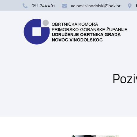
051 244 491
uo.novi.vinodolski@hok.hr
Pozi