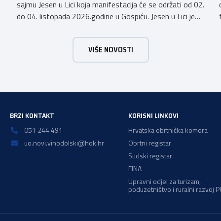
sajmu Jesen u Lici koja manifestacija će se održati od 02.
do 04. listopada 2026.godine u Gospiću. Jesen u Lici je
izložba tradicijskih proizvoda koja se po 28. puta održava
u Gospiću i prerasla je u najznačajnjiju gospodarsku,
VIŠE NOVOSTI
kulturnu i etno manifestaciju na području Ličko-senjske
županije. Organizator izložbe […]
BRZI KONTAKT
KORISNI LINKOVI
051 244 491
Hrvatska obrtnička komora
uo.novi.vinodolski@hok.hr
Obrtni registar
Sudski registar
FINA
Upravni odjel za turizam,
poduzetništvo i ruralni razvoj 