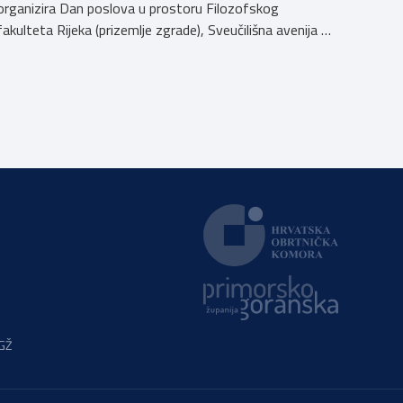
organizira Dan poslova u prostoru Filozofskog
fakulteta Rijeka (prizemlje zgrade), Sveučilišna avenija 4,
kampus Trsat, u vremenu od 10:00 do 16:00 sati. Dan
poslova je sajamsko-edukativno događanje koje za cilj
ima: Što Dan poslova nudi: U okviru Dana poslova, HZZ,
Područna služba Rijeka održati će prezentaciju o
mjerama […]
PGŽ