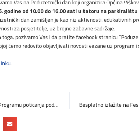
vamo Vas na Poduzetnički dan koji organizira Općina Viško
. godine od 10.00 do 16.00 sati u šatoru na parkiralištu
zetnički dan zamišljen je kao niz aktivnosti, edukativnih pr
vnosti za posjetitelje, uz brojne zabavne sadržaje.
 toga, pozivamo Vas i da pratite facebook stranicu “Poduze
ojoj ćemo redovito objavljivati novosti vezane uz program i 
linku
.
Održana javna tribina o Programu poticanja poduzetništva i obrta “E-impuls 2016”