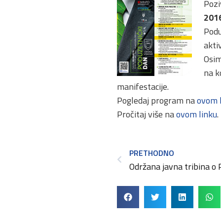
Pozi
2016
Podu
akti
Osim
na k
manifestacije.
Pogledaj program na
ovom 
Pročitaj više na
ovom linku
.
PRETHODNO