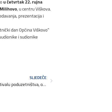
vo
u četvrtak 22. rujna
 Milihovo
, u centru Viškova.
edavanja, prezentacija i
tnički dan Općina Viškovo”
sudionike i sudionike
SLJEDEĆE
Besplatno izlažite na Festivalu poduzetništva, obrta i OPG-ova u Zadru i u Zaprešiću!