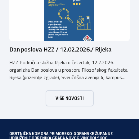
Dan poslova HZZ / 12.02.2026./ Rijeka
HZZ Područna služba Rijeka u četvrtak, 12.2.2026.
organizira Dan poslova u prostoru Filozofskog fakulteta
Rijeka (prizemlje zgrade), Sveučilišna avenija 4, kampus
Trsat, u vremenu od 10:00 do 16:00 sati. Dan poslova je
sajamsko-edukativno događanje koje za cilj ima: Što Dan
VIŠE NOVOSTI
poslova nudi: U okviru Dana poslova, HZZ, Područna
služba Rijeka održati će prezentaciju o mjerama […]
OBRTNIČKA KOMORA PRIMORSKO-GORANSKE ŽUPANIJE
UDRUŽENJE OBRTNIKA GRADA NOVOG VINODOLSKOG