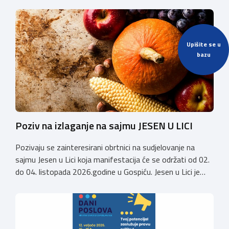
održati 12. rujna u Kongresnom centru na Zagrebačkom
velesajmu. Susret će i ove godine okupiti groomere,
stručnjake i zaljubljenike u njegu pasa iz cijele Hrvatske,
Upišite se u
[…]
bazu
Poziv na izlaganje na sajmu JESEN U LICI
Pozivaju se zainteresirani obrtnici na sudjelovanje na
sajmu Jesen u Lici koja manifestacija će se održati od 02.
do 04. listopada 2026.godine u Gospiću. Jesen u Lici je
izložba tradicijskih proizvoda koja se po 28. puta održava
u Gospiću i prerasla je u najznačajnjiju gospodarsku,
kulturnu i etno manifestaciju na području Ličko-senjske
županije. Organizator izložbe […]