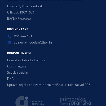
Lokvica 2, Novi Vinodolski
OIB: 20615071521
IBAN: HRxxxxxxxx
BRZI KONTAKT
051 244 491
uo.novi.vinodolski@hok.hr
KORISNI LINKOVI
Hrvatska obrtnička komora
Obrtni registar
Sudski registar
FINA
Upravni odjel za turizam, poduzetništvo i ruralni razvoj PGŽ