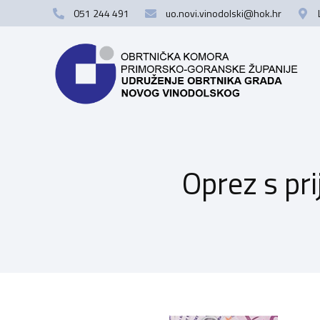
051 244 491
uo.novi.vinodolski@hok.hr
Oprez s pr