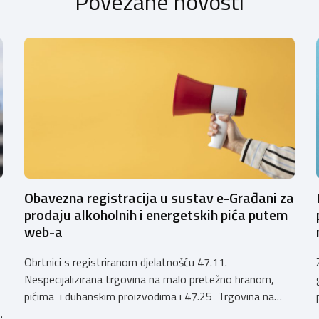
Povezane novosti
Obavezna registracija u sustav e-Građani za
prodaju alkoholnih i energetskih pića putem
web-a
Obrtnici s registriranom djelatnošću 47.11.
Nespecijalizirana trgovina na malo pretežno hranom,
pićima i duhanskim proizvodima i 47.25 Trgovina na
h
malo pićima, koji putem webshopa prodaju alkoholna