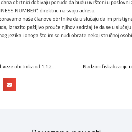
 dana obrtnici dobivaju ponude da budu uvršteni u poslov
NESS NUMBER“, direktno na svoju adresu.
oravamo naše članove obrtnike da u slučaju da im pristign
da, izrazito pažljivo prouče njihov sadržaj te da se u sluč
nog jezika i onoga što im se nudi obrate nekoj stručnoj osob
Završni obračun i nove obveze obrtnika od 1.1.2016.
Nadzori fiskalizacije i