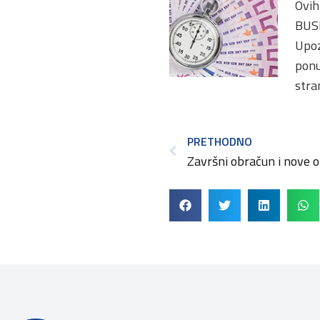
Ovih
BUSI
Upoz
ponu
stra
PRETHODNO