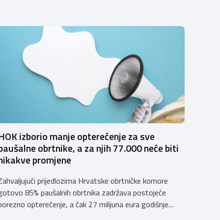
HOK izborio manje opterećenje za sve
paušalne obrtnike, a za njih 77.000 neće biti
nikakve promjene
Zahvaljujući prijedlozima Hrvatske obrtničke komore
gotovo 85% paušalnih obrtnika zadržava postojeće
porezno opterećenje, a čak 27 milijuna eura godišnje
ostat će hrvatskim obrtnicima Hrvatska obrtnička