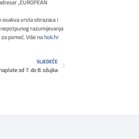
ni adresar „EUROPEAN
e ovakva vrsta obrazaca i
aju nepotpunog razumijevanja
i za pomoć. Više na
hok.hr
SLJEDEĆE
 naplate od 7. do 8. ožujka