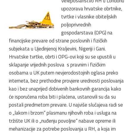
Veleposlanstvo RH u Londonu
upozorava hrvatske obrtnike,
tvrtke i vlasnike obiteljskih
poljoprivrednih
gospodarstava (OPG) na
financijske prevare od strane poslovnih i fizičkih
subjekata u Ujedinjenoj Kraljevini, Nigeriji i Gani.
Hrvatske tvrtke, obrti i OPG-ovi koji su se upustili u
sklapanje vrijednih poslova s pravnim i fizičkim
osobama u UK putem nevjerodostojnih oglasa preko
interneta, bez prethodne provjere urednosti poslovanja
kao i bez unaprijed dobivenih bankovnih garancija kako
će isporučena roba biti i plaćena, ustanovili su da su
postali predmetom prevare. U najviše slučajeva radi se
o „lakom i brzom“ plasmanu njihovih roba i usluga na
tržište UK ili o „nuđenju povoljne“ nabave opreme ili
mehanizacije za potrebe poslovanja u RH, a koja im