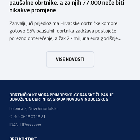
paušalne obrtnike, a za njih 77.000 neće biti
nikakve promjene
Zahvaljujući prijedlozima Hrvatske obrtničke komore
gotovo 85% paušalnih obrtnika zadržava postojeće
porezno opterećenje, a čak 27 milijuna eura godišnje
ostat će hrvatskim obrtnicima Hrvatska obrtnička
komora pozdravlja odluku Vlade Republike Hrvatske da u
VIŠE NOVOSTI
konačnom prijedlogu poreznih izmjena prihvati ključne
prijedloge HOK-a iznesene tijekom intenzivnog dijaloga s
Ministarstvom financija. Najvažniji među njima jest
zadržavanje postojećeg modela […]
OBRTNIČKA KOMORA PRIMORSKO-GORANSKE ŽUPANIJE
UDRUŽENJE OBRTNIKA GRADA NOVOG VINODOLSKOG
Lokvica 2, Novi Vinodolski
OIB: 20615071521
IBAN: HRxxxxxxxx
BRZI KONTAKT