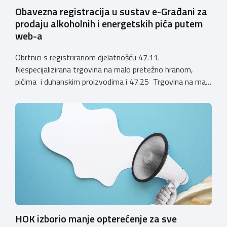
Obavezna registracija u sustav e-Građani za
prodaju alkoholnih i energetskih pića putem
web-a
Obrtnici s registriranom djelatnošću 47.11.
Nespecijalizirana trgovina na malo pretežno hranom,
pićima i duhanskim proizvodima i 47.25 Trgovina na malo
pićima, koji putem webshopa prodaju alkoholna pića, pića
koja sadrže alkohol i energetska pića dužni su uskladiti
svoje poslovne procese i osigurati tehničko rješenje za
vjerodostojnu provjeru punoljetnosti kupca putem
sustava e-Građani ili putem mobilne […]
HOK izborio manje opterećenje za sve