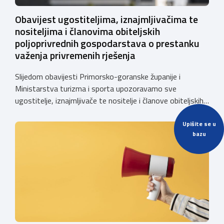
Obavijest ugostiteljima, iznajmljivačima te
nositeljima i članovima obiteljskih
poljoprivrednih gospodarstava o prestanku
važenja privremenih rješenja
Slijedom obavijesti Primorsko-goranske županije i
Ministarstva turizma i sporta upozoravamo sve
ugostitelje, iznajmljivače te nositelje i članove obiteljskih
poljoprivrednih gospodarstava o prestanku važenja
privremenih rješenja izdanih sukladno Zakonu o
Upišite se u
bazu
ugostiteljskoj djelatnosti. Ministarstvo podsjeća da se od
1. siječnja 2025. godine više ne mogu podnositi novi
zahtjevi za izdavanje privremenih rješenja, dok već izdana
privremena rješenja […]