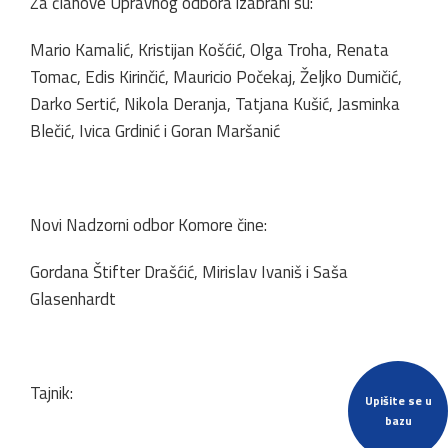
Za članove Upravnog odbora izabrani su:
Mario Kamalić, Kristijan Košćić, Olga Troha, Renata
Tomac, Edis Kirinčić, Mauricio Počekaj, Željko Dumičić,
Darko Sertić, Nikola Deranja, Tatjana Kušić, Jasminka
Blečić, Ivica Grdinić i Goran Maršanić
Novi Nadzorni odbor Komore čine:
Gordana Štifter Drašćić, Mirislav Ivaniš i Saša
Glasenhardt
Tajnik:
Upišite se u
bazu