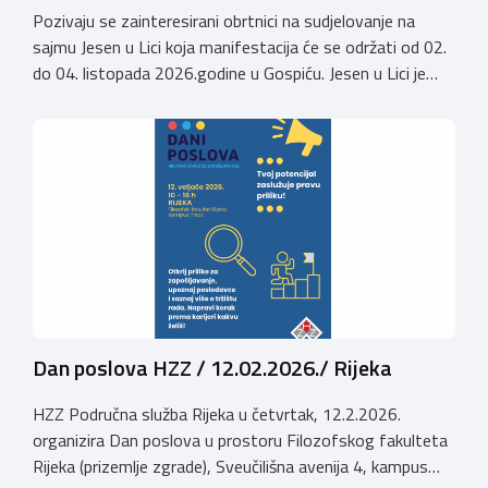
Pozivaju se zainteresirani obrtnici na sudjelovanje na
sajmu Jesen u Lici koja manifestacija će se održati od 02.
do 04. listopada 2026.godine u Gospiću. Jesen u Lici je
izložba tradicijskih proizvoda koja se po 28. puta održava
u Gospiću i prerasla je u najznačajnjiju gospodarsku,
kulturnu i etno manifestaciju na području Ličko-senjske
županije. Organizator izložbe […]
Dan poslova HZZ / 12.02.2026./ Rijeka
HZZ Područna služba Rijeka u četvrtak, 12.2.2026.
organizira Dan poslova u prostoru Filozofskog fakulteta
Rijeka (prizemlje zgrade), Sveučilišna avenija 4, kampus