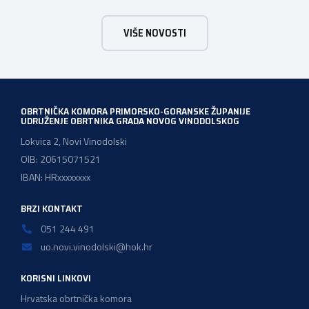
Trsat, u vremenu od 10:00 do 16:00 sati. Dan poslova je
sajamsko-edukativno događanje koje za cilj ima: Što Dan
VIŠE NOVOSTI
poslova nudi: U okviru Dana poslova, HZZ, Područna
služba Rijeka održati će prezentaciju o mjerama […]
OBRTNIČKA KOMORA PRIMORSKO-GORANSKE ŽUPANIJE
UDRUŽENJE OBRTNIKA GRADA NOVOG VINODOLSKOG
Lokvica 2, Novi Vinodolski
OIB: 20615071521
IBAN: HRxxxxxxxx
BRZI KONTAKT
051 244 491
uo.novi.vinodolski@hok.hr
KORISNI LINKOVI
Hrvatska obrtnička komora