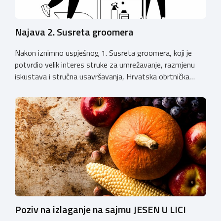
Najava 2. Susreta groomera
Nakon iznimno uspješnog 1. Susreta groomera, koji je
potvrdio velik interes struke za umrežavanje, razmjenu
iskustava i stručna usavršavanja, Hrvatska obrtnička
komora organizira 2. Susret groomera HOK-a, koji će se
održati 12. rujna u Kongresnom centru na Zagrebačkom
velesajmu. Susret će i ove godine okupiti groomere,
stručnjake i zaljubljenike u njegu pasa iz cijele Hrvatske,
[…]
Poziv na izlaganje na sajmu JESEN U LICI