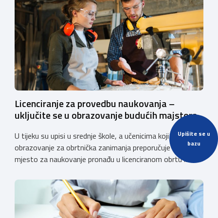
Licenciranje za provedbu naukovanja –
uključite se u obrazovanje budućih majstora
Upišite se u
U tijeku su upisi u srednje škole, a učenicima koji odabiru
bazu
obrazovanje za obrtnička zanimanja preporučuje se da
mjesto za naukovanje pronađu u licenciranom obrtu ili
pravnoj osobi. Hrvatska obrtnička komora poziva obrtnike
koji još nemaju licenciju da pokrenu postupak
licenciranja kako bi budućim učenicima omogućili
kvalitetno i sigurno stjecanje praktičnih znanja, a
istodobno ulagali u razvoj […]