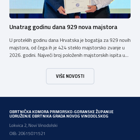
Unatrag godinu dana 929 nova majstora
U proteklih godinu dana Hrvatska je bogatija za 929 novih
majstora, od čega ih je 424 steklo majstorsko zvanje u
2026. godini. Najveći broj položenih majstorskih ispita u
posljednjih godinu dana bio je u majstorskim zvanjima
majstor elektroinstalater, majstor frizer, majstor
VIŠE NOVOSTI
vodoinstalatera, instalatera grijanja i klimatizacije te
majstora automehaničara. Najveći broj navedenih
majstorskih ispita položeno […]
OBRTNIČKA KOMORA PRIMORSKO-GORANSKE ŽUPANIJE
UDRUŽENJE OBRTNIKA GRADA NOVOG VINODOLSKOG
Lokvica 2, Novi Vinodolski
OIB: 20615071521