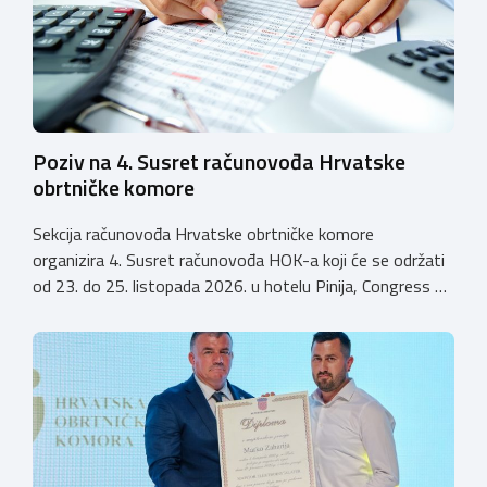
Poziv na 4. Susret računovođa Hrvatske
obrtničke komore
Sekcija računovođa Hrvatske obrtničke komore
organizira 4. Susret računovođa HOK-a koji će se održati
od 23. do 25. listopada 2026. u hotelu Pinija, Congress &
Event Center Zadar (Petrčane). Susret će službeno biti
otvoren u petak, 23. listopada 2026. u
poslijepodnevnim, uz uvodno predavanje i pozdrav
domaćina. Tijekom subote, 24. listopada, održavat će se
predavanja, interaktivne radionice te okrugli stolovi na
aktualne teme. […]