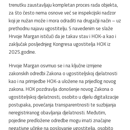
trenutku zaustavljaju kompletan proces rada objekta,
za što često nema osnove već se inspekcijski nadzor
koji je nužan može i mora odraditi na drugačiji način – uz
prethodnu najavu ugostitelju. S navedenim se slaže
Hrvoje Margan ističući da je takav stav i HOK-a kao i
zaključak posljednjeg Kongresa ugostitelja HOK iz
2025.godine.
Hrvoje Margan osvrnuo se i na ključne izmjene
zakonskih odredbi Zakona o ugostiteljskoj djelatnosti
kao i na primjedbe HOK-a uložene na prijedlog novog
zakona. HOK pozdravlja donošenje novog Zakona o
ugostiteljskoj djelatnosti, osobito u dijelu digitalizacije
postupaka, povećanja transparentnosti te suzbijanja
neregistriranog obavljanja djelatnosti. Međutim,
pojedine predložene odredbe mogu imati značajne
negativne učinke na poslovanje ugostitelja, osobito