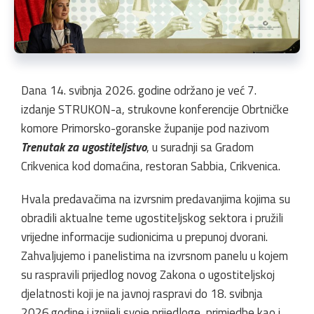
Dana 14. svibnja 2026. godine održano je već 7.
izdanje STRUKON-a, strukovne konferencije Obrtničke
komore Primorsko-goranske županije pod nazivom
Trenutak za ugostiteljstvo
, u suradnji sa Gradom
Crikvenica kod domaćina, restoran Sabbia, Crikvenica.
Hvala predavačima na izvrsnim predavanjima kojima su
obradili aktualne teme ugostiteljskog sektora i pružili
vrijedne informacije sudionicima u prepunoj dvorani.
Zahvaljujemo i panelistima na izvrsnom panelu u kojem
su raspravili prijedlog novog Zakona o ugostiteljskoj
djelatnosti koji je na javnoj raspravi do 18. svibnja
2026.godine i iznijeli svoje prijedloge, primjedbe kao i