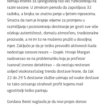
nemaju interes za cjelogodišnji rad već funkcioniraju na
razini sezone. U zimskom periodu da zapošljava 32
radnika, a brojka se znatno penje u ljetnim mjesecima.
Smatra da nam je krajnje vrijeme za promjenu u
razmišljanju i pozicioniranju destinacije jer gosti sve više
očekuju autentičnost, domaću atmosferu, tradicionalne
proizvode, a mi im to ne možemo pružiti u dovoljnoj
mjeri. Zaključio je da je teško provoditi aktivnosti kada
nedostaje osnovni resurs – čovjek. Hrvoje Margan
nadovezao se na problematiku koju je profesor
Ivanović izvrsno detektirao – da nestaju restorani
uslijed visokorastućeg trenda dostave hrane, da čak
22 do 29 % dostavne službe uzimaju od svake dostave
te tako ostvaruju strahovit profit kojemu mali
ugostitelji teško pariraju.
Gordana Benić naglasila je da novi propis donosi