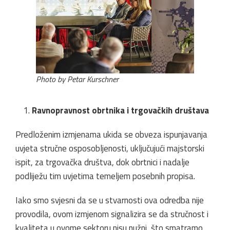
Photo by Petar Kurschner
Ravnopravnost obrtnika i trgovačkih društava
Predloženim izmjenama ukida se obveza ispunjavanja
uvjeta stručne osposobljenosti, uključujući majstorski
ispit, za trgovačka društva, dok obrtnici i nadalje
podliježu tim uvjetima temeljem posebnih propisa.
Iako smo svjesni da se u stvarnosti ova odredba nije
provodila, ovom izmjenom signalizira se da stručnost i
kvaliteta u ovome sektoru nisu nužni, što smatramo