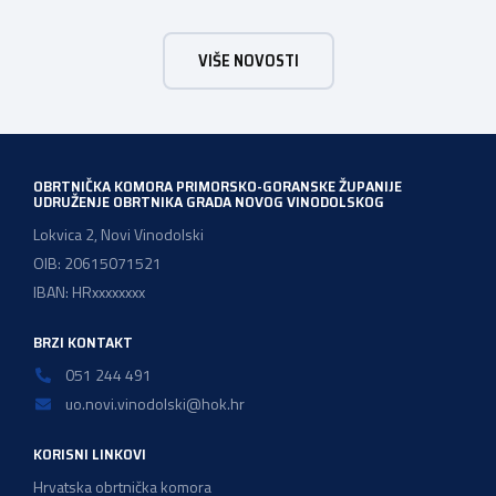
ostat će hrvatskim obrtnicima Hrvatska obrtnička
komora pozdravlja odluku Vlade Republike Hrvatske da u
VIŠE NOVOSTI
konačnom prijedlogu poreznih izmjena prihvati ključne
prijedloge HOK-a iznesene tijekom intenzivnog dijaloga s
Ministarstvom financija. Najvažniji među njima jest
zadržavanje postojećeg modela […]
OBRTNIČKA KOMORA PRIMORSKO-GORANSKE ŽUPANIJE
UDRUŽENJE OBRTNIKA GRADA NOVOG VINODOLSKOG
Lokvica 2, Novi Vinodolski
OIB: 20615071521
IBAN: HRxxxxxxxx
BRZI KONTAKT
051 244 491
uo.novi.vinodolski@hok.hr
KORISNI LINKOVI
Hrvatska obrtnička komora