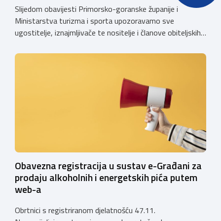
Slijedom obavijesti Primorsko-goranske županije i
Ministarstva turizma i sporta upozoravamo sve
ugostitelje, iznajmljivače te nositelje i članove obiteljskih
poljoprivrednih gospodarstava o prestanku važenja
privremenih rješenja izdanih sukladno Zakonu o
ugostiteljskoj djelatnosti. Ministarstvo podsjeća da se od
1. siječnja 2025. godine više ne mogu podnositi novi
zahtjevi za izdavanje privremenih rješenja, dok već izdana
privremena rješenja […]
Obavezna registracija u sustav e-Građani za
prodaju alkoholnih i energetskih pića putem
web-a
Obrtnici s registriranom djelatnošću 47.11.