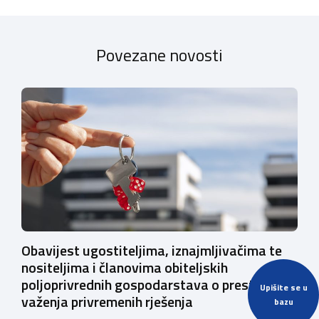
Povezane novosti
Obavijest ugostiteljima, iznajmljivačima te
nositeljima i članovima obiteljskih
poljoprivrednih gospodarstava o prestanku
Upišite se u
važenja privremenih rješenja
bazu