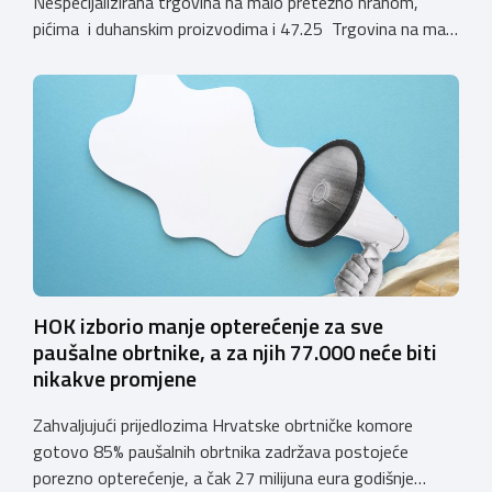
Nespecijalizirana trgovina na malo pretežno hranom,
pićima i duhanskim proizvodima i 47.25 Trgovina na malo
pićima, koji putem webshopa prodaju alkoholna pića, pića
koja sadrže alkohol i energetska pića dužni su uskladiti
svoje poslovne procese i osigurati tehničko rješenje za
vjerodostojnu provjeru punoljetnosti kupca putem
sustava e-Građani ili putem mobilne […]
HOK izborio manje opterećenje za sve
paušalne obrtnike, a za njih 77.000 neće biti
nikakve promjene
Zahvaljujući prijedlozima Hrvatske obrtničke komore
gotovo 85% paušalnih obrtnika zadržava postojeće
porezno opterećenje, a čak 27 milijuna eura godišnje