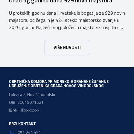
Unatrag godinu dana 929 nova majstora
U proteklih godinu dana Hrvatska je bogatija za 929 novih
majstora, od čega ih je 424 steklo majstorsko zvanje u
2026. godini. Najveći broj položenih majstorskih ispita u
posljednjih godinu dana bio je u majstorskim zvanjima
majstor elektroinstalater, majstor frizer, majstor
VIŠE NOVOSTI
vodoinstalatera, instalatera grijanja i klimatizacije te
majstora automehaničara. Najveći broj navedenih
majstorskih ispita položeno […]
OBRTNIČKA KOMORA PRIMORSKO-GORANSKE ŽUPANIJE
UDRUŽENJE OBRTNIKA GRADA NOVOG VINODOLSKOG
Lokvica 2, Novi Vinodolski
OIB: 20615071521
IBAN: HRxxxxxxxx
BRZI KONTAKT
051 244 491