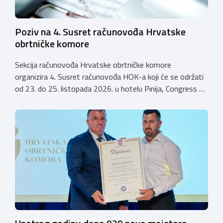
Poziv na 4. Susret računovođa Hrvatske
obrtničke komore
Sekcija računovođa Hrvatske obrtničke komore
organizira 4. Susret računovođa HOK-a koji će se održati
od 23. do 25. listopada 2026. u hotelu Pinija, Congress &
Event Center Zadar (Petrčane). Susret će službeno biti
otvoren u petak, 23. listopada 2026. u
poslijepodnevnim, uz uvodno predavanje i pozdrav
domaćina. Tijekom subote, 24. listopada, održavat će se
predavanja, interaktivne radionice te okrugli stolovi na
aktualne teme. […]