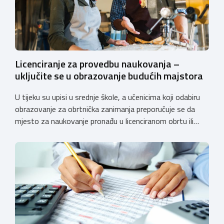
Licenciranje za provedbu naukovanja –
uključite se u obrazovanje budućih majstora
U tijeku su upisi u srednje škole, a učenicima koji odabiru
obrazovanje za obrtnička zanimanja preporučuje se da
mjesto za naukovanje pronađu u licenciranom obrtu ili
pravnoj osobi. Hrvatska obrtnička komora poziva obrtnike
koji još nemaju licenciju da pokrenu postupak
licenciranja kako bi budućim učenicima omogućili
kvalitetno i sigurno stjecanje praktičnih znanja, a
istodobno ulagali u razvoj […]