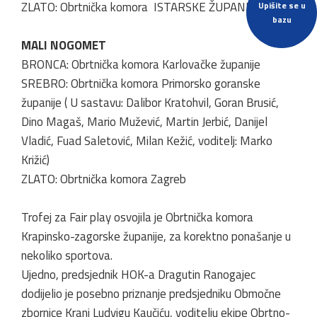
ZLATO: Obrtnička komora ISTARSKE ŽUPANIJE
Upišite se u
bazu
MALI NOGOMET
BRONCA: Obrtnička komora Karlovačke županije
SREBRO: Obrtnička komora Primorsko goranske
županije ( U sastavu: Dalibor Kratohvil, Goran Brusić,
Dino Magaš, Mario Mužević, Martin Jerbić, Danijel
Vladić, Fuad Saletović, Milan Kežić, voditelj: Marko
Križić)
ZLATO: Obrtnička komora Zagreb
Trofej za Fair play osvojila je Obrtnička komora
Krapinsko-zagorske županije, za korektno ponašanje u
nekoliko sportova.
Ujedno, predsjednik HOK-a Dragutin Ranogajec
dodijelio je posebno priznanje predsjedniku Območne
zbornice Kranj Ludvigu Kaučiću, voditelju ekipe Obrtno-