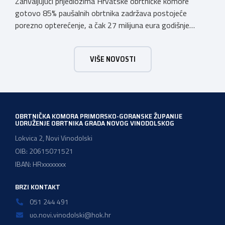
Zahvaljujući prijedlozima Hrvatske obrtničke komore
gotovo 85% paušalnih obrtnika zadržava postojeće
porezno opterećenje, a čak 27 milijuna eura godišnje
ostat će hrvatskim obrtnicima Hrvatska obrtnička
komora pozdravlja odluku Vlade Republike Hrvatske da u
VIŠE NOVOSTI
konačnom prijedlogu poreznih izmjena prihvati ključne
prijedloge HOK-a iznesene tijekom intenzivnog dijaloga s
Ministarstvom financija. Najvažniji među njima jest
zadržavanje postojećeg modela […]
OBRTNIČKA KOMORA PRIMORSKO-GORANSKE ŽUPANIJE
UDRUŽENJE OBRTNIKA GRADA NOVOG VINODOLSKOG
Lokvica 2, Novi Vinodolski
OIB: 20615071521
IBAN: HRxxxxxxxx
BRZI KONTAKT
051 244 491
uo.novi.vinodolski@hok.hr