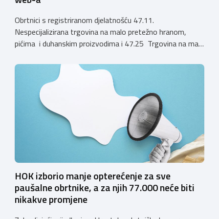
Obrtnici s registriranom djelatnošću 47.11.
Nespecijalizirana trgovina na malo pretežno hranom,
pićima i duhanskim proizvodima i 47.25 Trgovina na malo
pićima, koji putem webshopa prodaju alkoholna pića, pića
koja sadrže alkohol i energetska pića dužni su uskladiti
svoje poslovne procese i osigurati tehničko rješenje za
vjerodostojnu provjeru punoljetnosti kupca putem
sustava e-Građani ili putem mobilne […]
HOK izborio manje opterećenje za sve
paušalne obrtnike, a za njih 77.000 neće biti
nikakve promjene