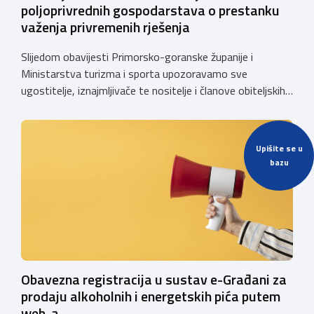
poljoprivrednih gospodarstava o prestanku
važenja privremenih rješenja
Slijedom obavijesti Primorsko-goranske županije i
Ministarstva turizma i sporta upozoravamo sve
ugostitelje, iznajmljivače te nositelje i članove obiteljskih
poljoprivrednih gospodarstava o prestanku važenja
privremenih rješenja izdanih sukladno Zakonu o
ugostiteljskoj djelatnosti. Ministarstvo podsjeća da se od
Upišite se u
1. siječnja 2025. godine više ne mogu podnositi novi
bazu
zahtjevi za izdavanje privremenih rješenja, dok već izdana
privremena rješenja […]
Obavezna registracija u sustav e-Građani za
prodaju alkoholnih i energetskih pića putem
web-a