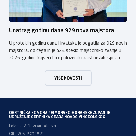
Unatrag godinu dana 929 nova majstora
U proteklih godinu dana Hrvatska je bogatija za 929 novih
majstora, od čega ih je 424 steklo majstorsko zvanje u
2026. godini. Najveći broj položenih majstorskih ispita u
posljednjih godinu dana bio je u majstorskim zvanjima
majstor elektroinstalater, majstor frizer, majstor
VIŠE NOVOSTI
vodoinstalatera, instalatera grijanja i klimatizacije te
majstora automehaničara. Najveći broj navedenih
majstorskih ispita položeno […]
OBRTNIČKA KOMORA PRIMORSKO-GORANSKE ŽUPANIJE
UDRUŽENJE OBRTNIKA GRADA NOVOG VINODOLSKOG
Lokvica 2, Novi Vinodolski
OIB: 20615071521