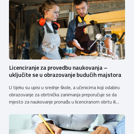
Licenciranje za provedbu naukovanja –
uključite se u obrazovanje budućih majstora
U tijeku su upisi u srednje škole, a učenicima koji odabiru
obrazovanje za obrtnička zanimanja preporučuje se da
mjesto za naukovanje pronađu u licenciranom obrtu ili
pravnoj osobi. Hrvatska obrtnička komora poziva obrtnike
koji još nemaju licenciju da pokrenu postupak
licenciranja kako bi budućim učenicima omogućili
kvalitetno i sigurno stjecanje praktičnih znanja, a