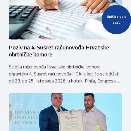
istodobno ulagali u razvoj […]
Upišite se u
bazu
Poziv na 4. Susret računovođa Hrvatske
obrtničke komore
Sekcija računovođa Hrvatske obrtničke komore
organizira 4. Susret računovođa HOK-a koji će se održati
od 23. do 25. listopada 2026. u hotelu Pinija, Congress &
Event Center Zadar (Petrčane). Susret će službeno biti
otvoren u petak, 23. listopada 2026. u
poslijepodnevnim, uz uvodno predavanje i pozdrav
domaćina. Tijekom subote, 24. listopada, održavat će se
predavanja, interaktivne radionice te okrugli stolovi na
aktualne teme. […]