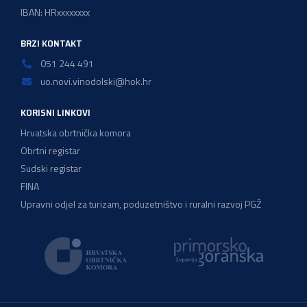
IBAN: HRxxxxxxxx
BRZI KONTAKT
051 244 491
uo.novi.vinodolski@hok.hr
KORISNI LINKOVI
Hrvatska obrtnička komora
Obrtni registar
Sudski registar
FINA
Upravni odjel za turizam, poduzetništvo i ruralni razvoj PGŽ