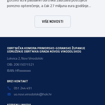
gotovo 85% paušalnih obrtnika zadržava postojeće
porezno opterećenje, a čak 27 milijuna eura godišnje
ostat će hrvatskim obrtnicima Hrvatska obrtnička
komora pozdravlja odluku Vlade Republike Hrvatske da u
VIŠE NOVOSTI
konačnom prijedlogu poreznih izmjena prihvati ključne
prijedloge HOK-a iznesene tijekom intenzivnog dijaloga s
Ministarstvom financija. Najvažniji među njima jest
zadržavanje postojećeg modela […]
OBRTNIČKA KOMORA PRIMORSKO-GORANSKE ŽUPANIJE
UDRUŽENJE OBRTNIKA GRADA NOVOG VINODOLSKOG
Lokvica 2, Novi Vinodolski
OIB: 20615071521
IBAN: HRxxxxxxxx
BRZI KONTAKT
051 244 491
uo.novi.vinodolski@hok.hr
KORISNI LINKOVI