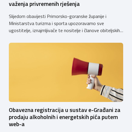
važenja privremenih rješenja
Slijedom obavijesti Primorsko-goranske županije i
Ministarstva turizma i sporta upozoravamo sve
ugostitelje, iznajmljivače te nositelje i članove obiteljskih
poljoprivrednih gospodarstava o prestanku važenja
privremenih rješenja izdanih sukladno Zakonu o
ugostiteljskoj djelatnosti. Ministarstvo podsjeća da se od
1. siječnja 2025. godine više ne mogu podnositi novi
zahtjevi za izdavanje privremenih rješenja, dok već izdana
privremena rješenja […]
Obavezna registracija u sustav e-Građani za
prodaju alkoholnih i energetskih pića putem
web-a