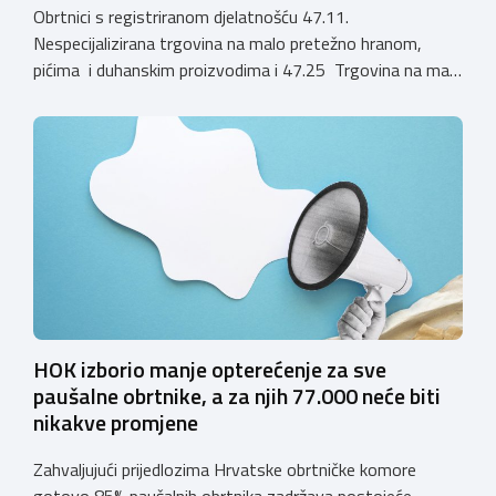
Obrtnici s registriranom djelatnošću 47.11.
Nespecijalizirana trgovina na malo pretežno hranom,
pićima i duhanskim proizvodima i 47.25 Trgovina na malo
pićima, koji putem webshopa prodaju alkoholna pića, pića
koja sadrže alkohol i energetska pića dužni su uskladiti
svoje poslovne procese i osigurati tehničko rješenje za
vjerodostojnu provjeru punoljetnosti kupca putem
sustava e-Građani ili putem mobilne […]
HOK izborio manje opterećenje za sve
paušalne obrtnike, a za njih 77.000 neće biti
nikakve promjene
Zahvaljujući prijedlozima Hrvatske obrtničke komore