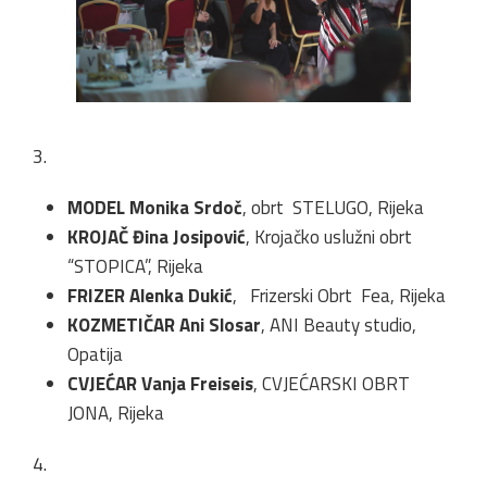
3.
MODEL Monika Srdoč
, obrt STELUGO, Rijeka
KROJAČ Đina Josipović
, Krojačko uslužni obrt
“STOPICA”, Rijeka
FRIZER Alenka Dukić
, Frizerski Obrt Fea, Rijeka
KOZMETIČAR Ani Slosar
, ANI Beauty studio,
Opatija
CVJEĆAR Vanja Freiseis
, CVJEĆARSKI OBRT
JONA, Rijeka
4.