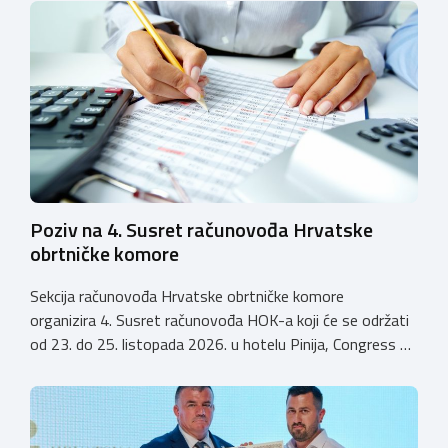
koji još nemaju licenciju da pokrenu postupak
licenciranja kako bi budućim učenicima omogućili
kvalitetno i sigurno stjecanje praktičnih znanja, a
istodobno ulagali u razvoj […]
Poziv na 4. Susret računovođa Hrvatske
obrtničke komore
Sekcija računovođa Hrvatske obrtničke komore
organizira 4. Susret računovođa HOK-a koji će se održati
od 23. do 25. listopada 2026. u hotelu Pinija, Congress &
Event Center Zadar (Petrčane). Susret će službeno biti
otvoren u petak, 23. listopada 2026. u
poslijepodnevnim, uz uvodno predavanje i pozdrav
domaćina. Tijekom subote, 24. listopada, održavat će se