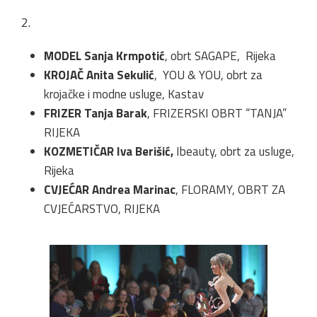
2.
MODEL Sanja Krmpotić
, obrt SAGAPE, Rijeka
KROJAČ Anita Sekulić
, YOU & YOU, obrt za
krojačke i modne usluge, Kastav
FRIZER Tanja Barak
, FRIZERSKI OBRT “TANJA”
RIJEKA
KOZMETIČAR Iva Berišić,
Ibeauty, obrt za usluge,
Rijeka
CVJEĆAR Andrea Marinac
, FLORAMY, OBRT ZA
CVJEĆARSTVO, RIJEKA