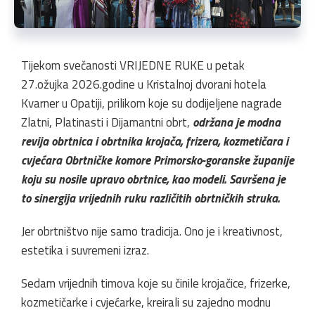
Tijekom svečanosti VRIJEDNE RUKE u petak
27.ožujka 2026.godine u Kristalnoj dvorani hotela
Kvarner u Opatiji, prilikom koje su dodijeljene nagrade
Zlatni, Platinasti i Dijamantni obrt,
održana je modna
revija obrtnica i obrtnika krojača, frizera, kozmetičara i
cvjećara Obrtničke komore Primorsko-goranske županije
koju su nosile upravo obrtnice, kao modeli. Savršena je
to sinergija vrijednih ruku različitih obrtničkih struka.
Jer obrtništvo nije samo tradicija. Ono je i kreativnost,
estetika i suvremeni izraz.
Sedam vrijednih timova koje su činile krojačice, frizerke,
kozmetičarke i cvjećarke, kreirali su zajedno modnu