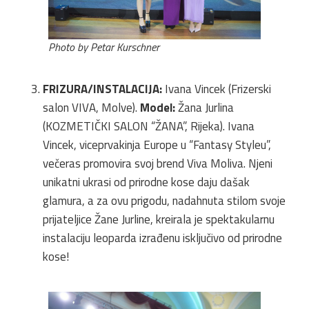
Photo by Petar Kurschner
FRIZURA/INSTALACIJA:
Ivana Vincek (Frizerski
salon VIVA, Molve).
Model:
Žana Jurlina
(KOZMETIČKI SALON “ŽANA”, Rijeka). Ivana
Vincek, viceprvakinja Europe u “Fantasy Styleu”,
večeras promovira svoj brend Viva Moliva. Njeni
unikatni ukrasi od prirodne kose daju dašak
glamura, a za ovu prigodu, nadahnuta stilom svoje
prijateljice Žane Jurline, kreirala je spektakularnu
instalaciju leoparda izrađenu isključivo od prirodne
kose!