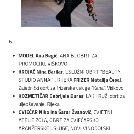
6.
MODEL Ana Begić
, ANA B., OBRT ZA
PROMOCIJU, VIŠKOVO
KROJAČ Nina Barilar
, USLUŽNI OBRT “BEAUTY
STUDIO ANNAI” , RIJEKA
FRIZER Natalija Ćesal
,
Zajednički obrt za frizerske usluge “Kana”, Viškovo
KOZMETIČAR Gabrijela Đuras
, LAK I RUŽ, obrt za
uljepšavanje, Rijeka
CVJEĆAR Nikolina Šarar Žvanović
, CVJETNI
ATELJE ZOLA, OBRT ZA CVJEĆARSKO
ARANŽERSKE USLUGE, NOVI VINODOLSKI