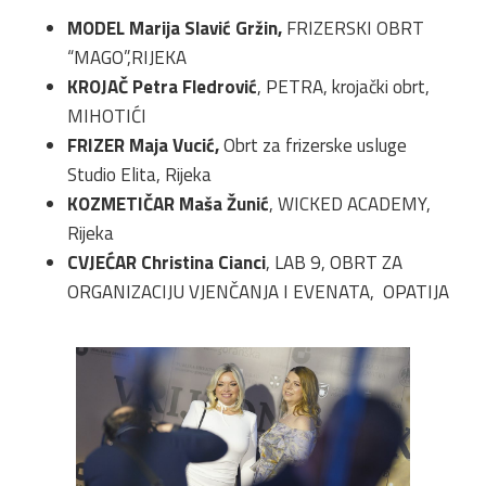
MODEL Marija Slavić
Gržin,
FRIZERSKI OBRT
“MAGO”,RIJEKA
KROJAČ Petra Fledrović
, PETRA, krojački obrt,
MIHOTIĆI
FRIZER Maja Vucić,
Obrt za frizerske usluge
Studio Elita, Rijeka
KOZMETIČAR Maša Žunić
, WICKED ACADEMY,
Rijeka
CVJEĆAR Christina Cianci
, LAB 9, OBRT ZA
ORGANIZACIJU VJENČANJA I EVENATA, OPATIJA