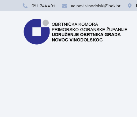
051 244 491
uo.novi.vinodolski@hok.hr