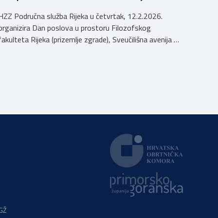
HZZ Područna služba Rijeka u četvrtak, 12.2.2026.
organizira Dan poslova u prostoru Filozofskog
fakulteta Rijeka (prizemlje zgrade), Sveučilišna avenija 4,
kampus Trsat, u vremenu od 10:00 do 16:00 sati. Dan
poslova je sajamsko-edukativno događanje koje za cilj
ima: Što Dan poslova nudi: U okviru Dana poslova, HZZ,
Područna služba Rijeka održati će prezentaciju o
mjerama […]
PGŽ