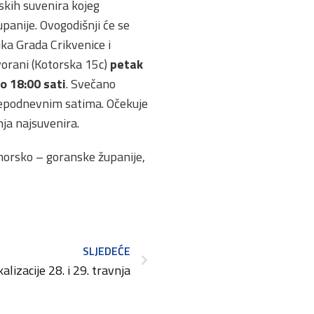
skih suvenira kojeg
anije. Ovogodišnji će se
ka Grada Crikvenice i
vorani (Kotorska 15c)
petak
o 18:00 sati
. Svečano
ijepodnevnim satima. Očekuje
ja najsuvenira.
morsko – goranske županije,
SLJEDEĆE
alizacije 28. i 29. travnja