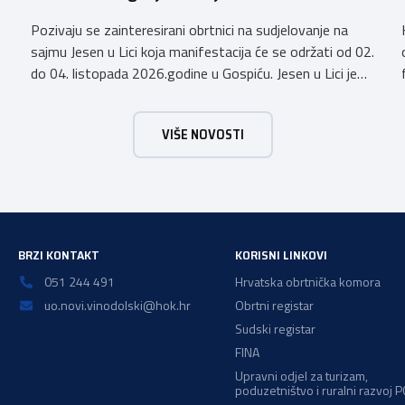
Pozivaju se zainteresirani obrtnici na sudjelovanje na
sajmu Jesen u Lici koja manifestacija će se održati od 02.
do 04. listopada 2026.godine u Gospiću. Jesen u Lici je
izložba tradicijskih proizvoda koja se po 28. puta održava
u Gospiću i prerasla je u najznačajnjiju gospodarsku,
VIŠE NOVOSTI
kulturnu i etno manifestaciju na području Ličko-senjske
županije. Organizator izložbe […]
BRZI KONTAKT
KORISNI LINKOVI
051 244 491
Hrvatska obrtnička komora
uo.novi.vinodolski@hok.hr
Obrtni registar
Sudski registar
FINA
Upravni odjel za turizam,
poduzetništvo i ruralni razvoj 