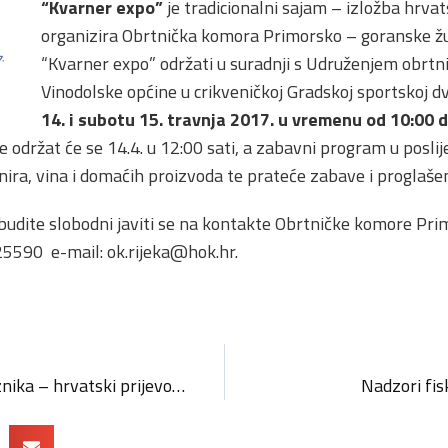
“Kvarner expo”
je tradicionalni sajam – izložba hrvat
organizira Obrtnička komora Primorsko – goranske žup
“Kvarner expo” održati u suradnji s Udruženjem obrtni
Vinodolske općine u crikveničkoj Gradskoj sportskoj d
14. i subotu 15. travnja 2017. u vremenu od 10:00 d
e održat će se 14.4. u 12:00 sati, a zabavni program u posl
ra, vina i domaćih proizvoda te prateće zabave i proglašen
budite slobodni javiti se na kontakte Obrtničke komore Pri
25590 e-mail:
ok.rijeka@hok.hr
.
Održan 9. susret prijevoznika – hrvatski prijevoznici sve manje konkurentni
Nadzori fisk