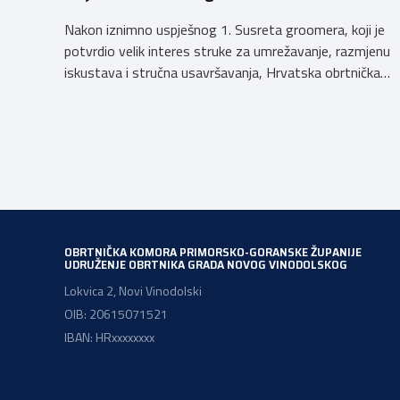
Nakon iznimno uspješnog 1. Susreta groomera, koji je
potvrdio velik interes struke za umrežavanje, razmjenu
iskustava i stručna usavršavanja, Hrvatska obrtnička
komora organizira 2. Susret groomera HOK-a, koji će se
održati 12. rujna u Kongresnom centru na Zagrebačkom
velesajmu. Susret će i ove godine okupiti groomere,
stručnjake i zaljubljenike u njegu pasa iz cijele Hrvatske,
[…]
OBRTNIČKA KOMORA PRIMORSKO-GORANSKE ŽUPANIJE
UDRUŽENJE OBRTNIKA GRADA NOVOG VINODOLSKOG
Lokvica 2, Novi Vinodolski
OIB: 20615071521
IBAN: HRxxxxxxxx