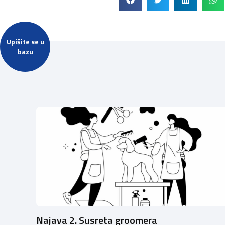
Upišite se u
bazu
Najava 2. Susreta groomera