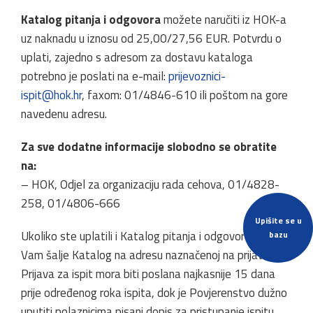
Katalog pitanja i odgovora
možete naručiti iz HOK-a
uz naknadu u iznosu od 25,00/27,56 EUR. Potvrdu o
uplati, zajedno s adresom za dostavu kataloga
potrebno je poslati na e-mail:
prijevoznici-
ispit@hok.hr
, faxom: 01/4846-610 ili poštom na gore
navedenu adresu.
Za sve dodatne informacije slobodno se obratite
na:
– HOK, Odjel za organizaciju rada cehova, 01/4828-
258, 01/4806-666
Upišite se u
Ukoliko ste uplatili i Katalog pitanja i odgovora, HOK
bazu
Vam šalje Katalog na adresu naznačenoj na prijavnici.
Prijava za ispit mora biti poslana najkasnije 15 dana
prije određenog roka ispita, dok je Povjerenstvo dužno
uputiti polaznicima pisani dopis za pristupanje ispitu