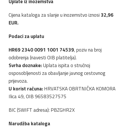
Uplate iz inozemstva
Cijena kataloga za slanje u inozemstvo iznosi
32,96
EUR.
Podaci za uplatu
HR69 2340 0091 1001 74539
, poziv na broj
odobrenja (navesti OIB platitelja).
Svrha doznake:
Uplata ispita o stručnoj
osposobljenosti za obavljanje javnog cestovnog
prijevoza.
U korist računa:
HRVATSKA OBRTNIČKA KOMORA
Ilica 49, OIB 96583527575
BIC (SWIFT adresa): PBZGHR2X
Narudžba kataloga