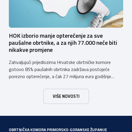
HOK izborio manje opterećenje za sve
paušalne obrtnike, a za njih 77.000 neće biti
nikakve promjene
Zahvaljujući prijedlozima Hrvatske obrtničke komore
gotovo 85% paušalnih obrtnika zadržava postojeće
porezno opterećenje, a čak 27 milijuna eura godišnje
ostat će hrvatskim obrtnicima Hrvatska obrtnička
komora pozdravlja odluku Vlade Republike Hrvatske da u
VIŠE NOVOSTI
konačnom prijedlogu poreznih izmjena prihvati ključne
prijedloge HOK-a iznesene tijekom intenzivnog dijaloga s
Ministarstvom financija. Najvažniji među njima jest
zadržavanje postojećeg modela […]
OBRTNIČKA KOMORA PRIMORSKO-GORANSKE ŽUPANIJE