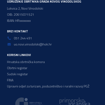
UDRUŽENJE OBRTNIKA GRADA NOVOG VINODOLSKOG
Lokvica 2, Novi Vinodolski
OIB: 20615071521
IBAN: HRxxxxxxxx
BRZI KONTAKT
051 244 491
uo.novi.vinodolski@hok.hr
KORISNI LINKOVI
Hrvatska obrtnička komora
Obrtni registar
Sudski registar
FINA
Upravni odjel za turizam, poduzetništvo i ruralni razvoj PGŽ