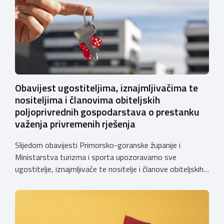
Obavijest ugostiteljima, iznajmljivačima te
nositeljima i članovima obiteljskih
poljoprivrednih gospodarstava o prestanku
važenja privremenih rješenja
Slijedom obavijesti Primorsko-goranske županije i
Ministarstva turizma i sporta upozoravamo sve
ugostitelje, iznajmljivače te nositelje i članove obiteljskih
poljoprivrednih gospodarstava o prestanku važenja
privremenih rješenja izdanih sukladno Zakonu o
ugostiteljskoj djelatnosti. Ministarstvo podsjeća da se od
1. siječnja 2025. godine više ne mogu podnositi novi