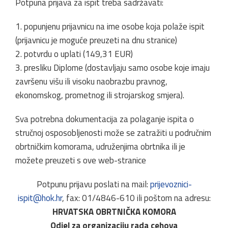
Potpuna prijava za ispit treba sadržavati:
1. popunjenu prijavnicu na ime osobe koja polaže ispit
(prijavnicu je moguće preuzeti na dnu stranice)
2. potvrdu o uplati (149,31 EUR)
3. presliku Diplome (dostavljaju samo osobe koje imaju
završenu višu ili visoku naobrazbu pravnog,
ekonomskog, prometnog ili strojarskog smjera).
Sva potrebna dokumentacija za polaganje ispita o
stručnoj osposobljenosti može se zatražiti u područnim
obrtničkim komorama, udruženjima obrtnika ili je
možete preuzeti s ove web-stranice
Potpunu prijavu poslati na mail:
prijevoznici-
ispit@hok.hr
, fax: 01/4846-610 ili poštom na adresu:
HRVATSKA OBRTNIČKA KOMORA
Odjel za organizaciju rada cehova