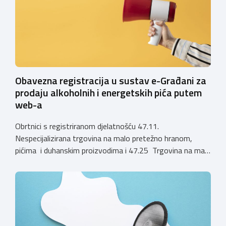
zahtjevi za izdavanje privremenih rješenja, dok već izdana
privremena rješenja […]
Obavezna registracija u sustav e-Građani za
prodaju alkoholnih i energetskih pića putem
web-a
Obrtnici s registriranom djelatnošću 47.11.
Nespecijalizirana trgovina na malo pretežno hranom,
pićima i duhanskim proizvodima i 47.25 Trgovina na malo
pićima, koji putem webshopa prodaju alkoholna pića, pića
koja sadrže alkohol i energetska pića dužni su uskladiti
svoje poslovne procese i osigurati tehničko rješenje za
vjerodostojnu provjeru punoljetnosti kupca putem
sustava e-Građani ili putem mobilne […]