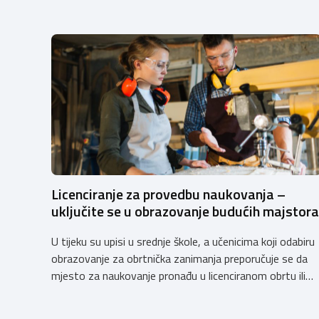
Licenciranje za provedbu naukovanja –
uključite se u obrazovanje budućih majstora
U tijeku su upisi u srednje škole, a učenicima koji odabiru
obrazovanje za obrtnička zanimanja preporučuje se da
mjesto za naukovanje pronađu u licenciranom obrtu ili
pravnoj osobi. Hrvatska obrtnička komora poziva
obrtnike koji još nemaju licenciju da pokrenu postupak