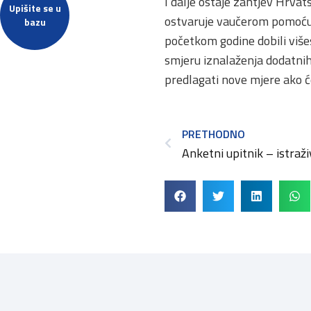
I dalje ostaje zahtjev Hrva
Upišite se u
ostvaruje vaučerom pomoću 
bazu
početkom godine dobili više
smjeru iznalaženja dodatni
predlagati nove mjere ako ć
PRETHODNO