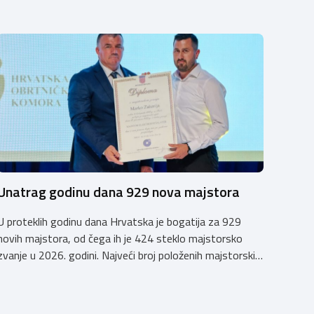
Unatrag godinu dana 929 nova majstora
U proteklih godinu dana Hrvatska je bogatija za 929
novih majstora, od čega ih je 424 steklo majstorsko
zvanje u 2026. godini. Najveći broj položenih majstorskih
ispita u posljednjih godinu dana bio je u majstorskim
zvanjima majstor elektroinstalater, majstor frizer,
majstor vodoinstalatera, instalatera grijanja i