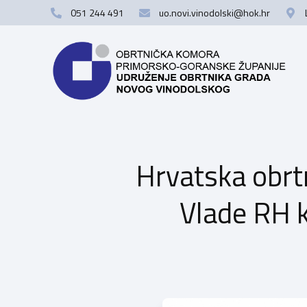
051 244 491
uo.novi.vinodolski@hok.hr
Hrvatska obrt
Vlade RH k