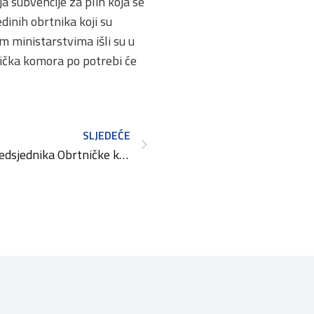
 subvencije za plin koja se
inih obrtnika koji su
m ministarstvima išli su u
ička komora po potrebi će
SLJEDEĆE
Održan radni sastanak predsjednika Obrtničke komore PGŽ dr. sc. Emila Priskića i predstavnika obrtnika albanske nacionalne manjine