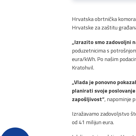
Hrvatska obrtnička komora 
Hrvatske za zaštitu građana
„Izrazito smo zadovoljni n
poduzetnicima s potrošnjom 
eura/kWh. Po našim podacima
Kratohvil.
„Vlada je ponovno pokazala
planirati svoje poslovanje
zapošljivost“
, napominje p
Izražavamo zadovoljstvo što
od 41 milijun eura.