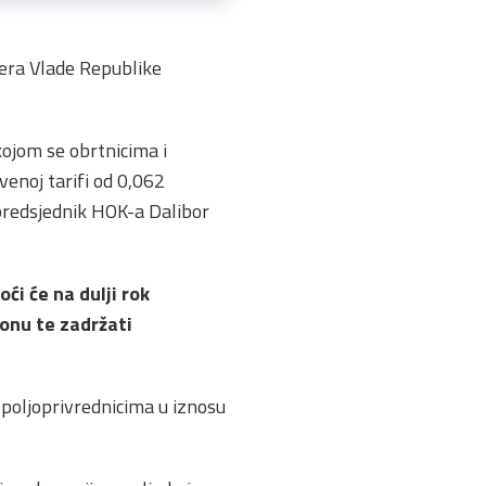
era Vlade Republike
ojom se obrtnicima i
enoj tarifi od 0,062
 predsjednik HOK-a Dalibor
moći će
na dulji rok
zonu te zadržati
 poljoprivrednicima u iznosu