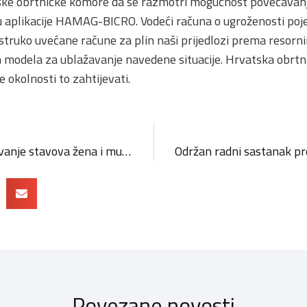
tske obrtničke komore da se razmotri mogućnost povećavanja
aplikacije HAMAG-BICRO. Vodeći računa o ugroženosti pojed
struko uvećane račune za plin naši prijedlozi prema resorni
h modela za ublažavanje navedene situacije. Hrvatska obrtn
e okolnosti to zahtijevati.
Anketni upitnik – istraživanje stavova žena i muškaraca u pogledu usklađenosti s GDPR-om
Povezane novosti