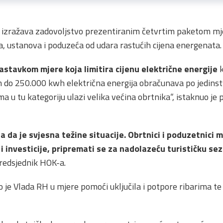
izražava zadovoljstvo prezentiranim četvrtim paketom mj
, ustanova i poduzeća od udara rastućih cijena energenata.
astavkom mjere koja limitira cijenu električne energije
k
do 250.000 kwh električna energija obračunava po jedinstv
 u tu kategoriju ulazi velika većina obrtnika“, istaknuo je
 da je svjesna težine situacije. Obrtnici i poduzetnici 
 i investicije, pripremati se za nadolazeću turističku se
redsjednik HOK-a.
 je Vlada RH u mjere pomoći uključila i potpore ribarima te