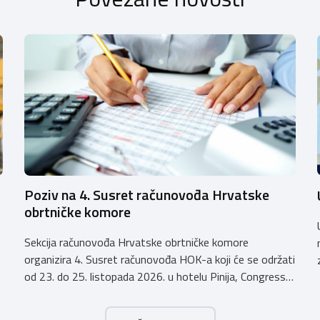
Poziv na 4. Susret računovođa Hrvatske
obrtničke komore
Sekcija računovođa Hrvatske obrtničke komore
organizira 4. Susret računovođa HOK-a koji će se održati
od 23. do 25. listopada 2026. u hotelu Pinija, Congress
& Event Center Zadar (Petrčane). Susret će službeno biti
otvoren u petak, 23. listopada 2026. u