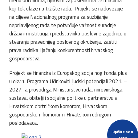
među obrtnicima, njihovim zaposlenicima te mladima
koji tek ulaze na tržište rada. Projekt se nadovezuje
na ciljeve Nacionalnog programa za suzbijanje
neprijavljenog rada te potvrđuje važnost suradnje
državnih institucija i predstavnika poslovne zajednice u
stvaranju pravednijeg poslovnog okruženja, zaštiti
prava radnika i jačanju konkurentnosti hrvatskog
gospodarstva.
Projekt se financira iz Europskog socijalnog fonda plus
u okviru Programa Učinkoviti ljudski potencijali 2021. –
2027., a provodi ga Ministarstvo rada, mirovinskoga
sustava, obitelji i socijalne politike u partnerstvu s
Hrvatskom obrtničkom komorom, Hrvatskom
gospodarskom komorom i Hrvatskom udrugom
poslodavaca.
Upišite se u
bazu