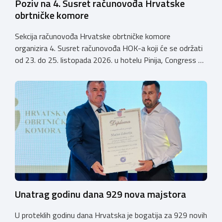
Poziv na 4. Susret računovođa Hrvatske
obrtničke komore
Sekcija računovođa Hrvatske obrtničke komore
organizira 4. Susret računovođa HOK-a koji će se održati
od 23. do 25. listopada 2026. u hotelu Pinija, Congress &
Event Center Zadar (Petrčane). Susret će službeno biti
otvoren u petak, 23. listopada 2026. u
poslijepodnevnim, uz uvodno predavanje i pozdrav
domaćina. Tijekom subote, 24. listopada, održavat će se
predavanja, interaktivne radionice te okrugli stolovi na
aktualne teme. […]
Unatrag godinu dana 929 nova majstora
U proteklih godinu dana Hrvatska je bogatija za 929 novih