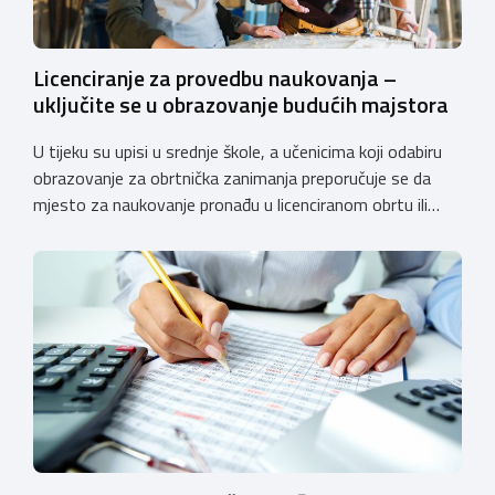
Licenciranje za provedbu naukovanja –
uključite se u obrazovanje budućih majstora
U tijeku su upisi u srednje škole, a učenicima koji odabiru
obrazovanje za obrtnička zanimanja preporučuje se da
mjesto za naukovanje pronađu u licenciranom obrtu ili
pravnoj osobi. Hrvatska obrtnička komora poziva obrtnike
koji još nemaju licenciju da pokrenu postupak
licenciranja kako bi budućim učenicima omogućili
kvalitetno i sigurno stjecanje praktičnih znanja, a
istodobno ulagali u razvoj […]