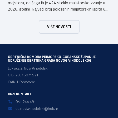
majstora, od čega ih je 424 steklo majstorsko zvanje u
2026. godini. Najveći broj položenih majstorskih ispita u
posljednjih godinu dana bio je u majstorskim zvanjima
majstor elektroinstalater, majstor frizer, majstor
VIŠE NOVOSTI
vodoinstalatera, instalatera grijanja i klimatizacije te
majstora automehaničara. Najveći broj navedenih
majstorskih ispita položeno […]
OBRTNIČKA KOMORA PRIMORSKO-GORANSKE ŽUPANIJE
UDRUŽENJE OBRTNIKA GRADA NOVOG VINODOLSKOG
Lokvica 2, Novi Vinodolski
OIB: 20615071521
IBAN: HRxxxxxxxx
BRZI KONTAKT
051 244 491
uo.novi.vinodolski@hok.hr