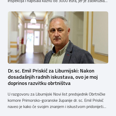
inspekcija i napisala kaznu od 3000 eura, jer je zaokružila
cijene za 9 centi. Gđa. Sabina podnijela je prigovor na
kaznu, jer je tvrdila da je na povećanje bila primorana zbog
rasta nabavnih cijena. Prekršajni sud je uvažio njezin […]
Dr. sc. Emil Priskić za Liburnijski: Nakon
dosadašnjih radnih iskustava, ovo je moj
doprinos razvitku obrtništva
U razgovoru za Liburnijski Novi list predsjednik Obrtničke
komore Primorsko-goranske županije dr. sc. Emil Priskić
naveo je kako će svojim znanjem i iskustvom pridonijeti
razvoju obrtništva i radu komorskog sustava. Predsjednik