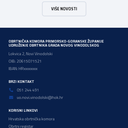
se dotaknuo i izgradnje obrtničkog obrazovnog sustava,
VIŠE NOVOSTI
naglasivši važnost obrazovanja učenika ali i cjeloživotnog
obrazovanja obrtnika. U nastavku donosimo cijeli intervju:
OBRTNIČKA KOMORA PRIMORSKO-GORANSKE ŽUPANIJE
UDRUŽENJE OBRTNIKA GRADA NOVOG VINODOLSKOG
Lokvica 2, Novi Vinodolski
OIB: 20615071521
IBAN: HRxxxxxxxx
BRZI KONTAKT
051 244 491
uo.novi.vinodolski@hok.hr
KORISNI LINKOVI
Hrvatska obrtnička komora
Obrtni registar