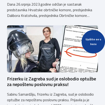
Dana 26.srpnja 2023.godine održan je sastanak
predstavnika Hrvatske obrtničke komore, predsjednika
Dalibora Kratohvila, predsjednika Obrtničke komore
Primorsko-goranske županije i potpredsjednika HOK-a,
Emila Priskića, predsjednika Udruženja obrtnika Rab, Željka
Dumičića sa gradonačelnikom Grada Raba. Tom prilikom
dodjeljena je nagrada ZLATNI OBRT za više od 50 godina
Upišite se u
poslovanja obrtu SANTINO, vlasnika Fabijana Delhyse. ”
bazu
Emil Priskić, predsjednik […]
Frizerku iz Zagreba sud je oslobodio optužbe
za nepoštenu poslovnu praksu!
Sabinu Samardžiju, frizerku iz Zagreba, sud je oslobodio
optužbe za nepoštenu poslovnu praksu. Prijavila ju je