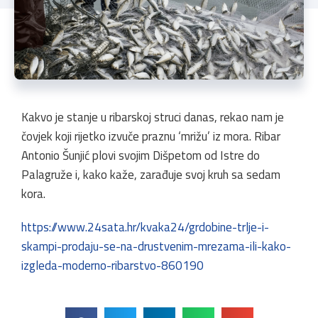
Kakvo je stanje u ribarskoj struci danas, rekao nam je
čovjek koji rijetko izvuče praznu ‘mrižu’ iz mora. Ribar
Antonio Šunjić plovi svojim Dišpetom od Istre do
Palagruže i, kako kaže, zarađuje svoj kruh sa sedam
kora.
https://www.24sata.hr/kvaka24/grdobine-trlje-i-
skampi-prodaju-se-na-drustvenim-mrezama-ili-kako-
izgleda-moderno-ribarstvo-860190