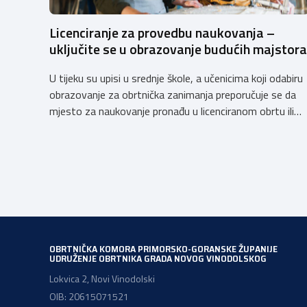
Licenciranje za provedbu naukovanja –
uključite se u obrazovanje budućih majstora
U tijeku su upisi u srednje škole, a učenicima koji odabiru
obrazovanje za obrtnička zanimanja preporučuje se da
mjesto za naukovanje pronađu u licenciranom obrtu ili
pravnoj osobi. Hrvatska obrtnička komora poziva
obrtnike koji još nemaju licenciju da pokrenu postupak
licenciranja kako bi budućim učenicima omogućili
kvalitetno i sigurno stjecanje praktičnih znanja, a
istodobno ulagali u razvoj […]
OBRTNIČKA KOMORA PRIMORSKO-GORANSKE ŽUPANIJE
UDRUŽENJE OBRTNIKA GRADA NOVOG VINODOLSKOG
Lokvica 2, Novi Vinodolski
OIB: 20615071521