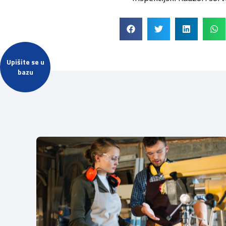
Upišite se u
bazu