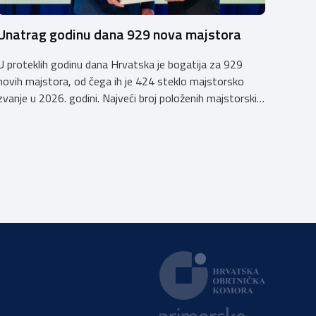
Unatrag godinu dana 929 nova majstora
U proteklih godinu dana Hrvatska je bogatija za 929
novih majstora, od čega ih je 424 steklo majstorsko
zvanje u 2026. godini. Najveći broj položenih majstorskih
ispita u posljednjih godinu dana bio je u majstorskim
zvanjima majstor elektroinstalater, majstor frizer,
majstor vodoinstalatera, instalatera grijanja i
klimatizacije te majstora automehaničara. Najveći broj
navedenih majstorskih ispita položeno […]