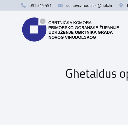
051 244 491
uo.novi.vinodolski@hok.hr
Ghetaldus o