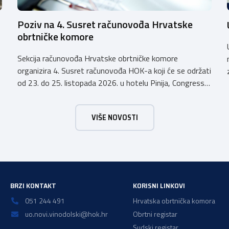
Poziv na 4. Susret računovođa Hrvatske
obrtničke komore
Sekcija računovođa Hrvatske obrtničke komore
organizira 4. Susret računovođa HOK-a koji će se održati
od 23. do 25. listopada 2026. u hotelu Pinija, Congress
& Event Center Zadar (Petrčane). Susret će službeno biti
otvoren u petak, 23. listopada 2026. u
VIŠE NOVOSTI
poslijepodnevnim, uz uvodno predavanje i pozdrav
domaćina. Tijekom subote, 24. listopada, održavat će se
predavanja, interaktivne radionice te okrugli stolovi na
aktualne teme. […]
BRZI KONTAKT
KORISNI LINKOVI
051 244 491
Hrvatska obrtnička komora
uo.novi.vinodolski@hok.hr
Obrtni registar
Sudski registar