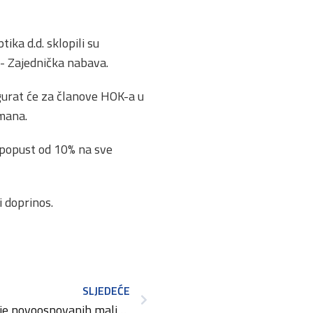
ka d.d. sklopili su
- Zajednička nabava.
gurat će za članove HOK-a u
mana.
 popust od 10% na sve
 doprinos.
SLJEDEĆE
Objavljen natječaj Inovacije novoosnovanih malih i srednjih poduzeća