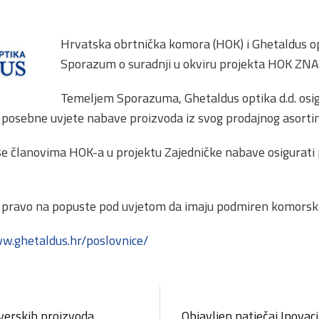
Hrvatska obrtnička komora (HOK) i Ghetaldus opti
Sporazum o suradnji u okviru projekta HOK ZNA
Temeljem Sporazuma, Ghetaldus optika d.d. osi
 posebne uvjete nabave proizvoda iz svog prodajnog asorti
se članovima HOK-a u projektu Zajedničke nabave osigurati
u pravo na popuste pod uvjetom da imaju podmiren komorski
ww.ghetaldus.hr/poslovnice/
tverskih proizvoda