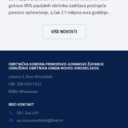
gotovo 85% paušalnih obrtnika zadržava postojeće
porezno opterećenje, a čak 27 milijuna eura godišnje
ostat će hrvatskim obrtnicima Hrvatska obrtnička
komora pozdravlja odluku Vlade Republike Hrvatske da u
VIŠE NOVOSTI
konačnom prijedlogu poreznih izmjena prihvati ključne
prijedloge HOK-a iznesene tijekom intenzivnog dijaloga s
Ministarstvom financija. Najvažniji među njima jest
zadržavanje postojećeg modela […]
OBRTNIČKA KOMORA PRIMORSKO-GORANSKE ŽUPANIJE
UDRUŽENJE OBRTNIKA GRADA NOVOG VINODOLSKOG
Lokvica 2, Novi Vinodolski
OIB: 20615071521
IBAN: HRxxxxxxxx
BRZI KONTAKT
051 244 491
uo.novi.vinodolski@hok.hr