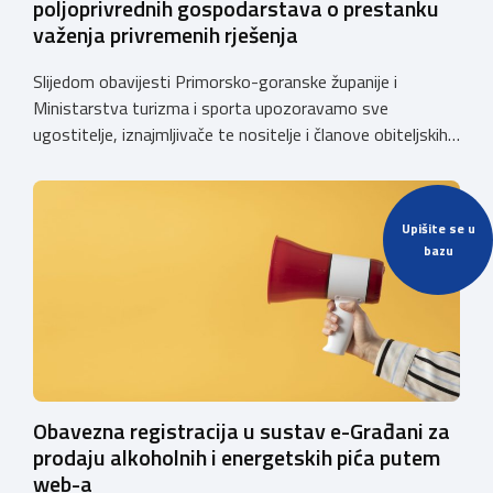
poljoprivrednih gospodarstava o prestanku
važenja privremenih rješenja
Slijedom obavijesti Primorsko-goranske županije i
Ministarstva turizma i sporta upozoravamo sve
ugostitelje, iznajmljivače te nositelje i članove obiteljskih
poljoprivrednih gospodarstava o prestanku važenja
privremenih rješenja izdanih sukladno Zakonu o
ugostiteljskoj djelatnosti. Ministarstvo podsjeća da se od
Upišite se u
1. siječnja 2025. godine više ne mogu podnositi novi
bazu
zahtjevi za izdavanje privremenih rješenja, dok već izdana
privremena rješenja […]
Obavezna registracija u sustav e-Građani za
prodaju alkoholnih i energetskih pića putem
web-a