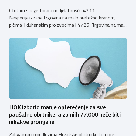
Obrtnici s registriranom djelatnošću 47.11.
Nespecijalizirana trgovina na malo pretežno hranom,
pićima i duhanskim proizvodima i 47.25 Trgovina na malo
pićima, koji putem webshopa prodaju alkoholna pića, pića
koja sadrže alkohol i energetska pića dužni su uskladiti
svoje poslovne procese i osigurati tehničko rješenje za
vjerodostojnu provjeru punoljetnosti kupca putem
sustava e-Građani ili putem mobilne […]
HOK izborio manje opterećenje za sve
paušalne obrtnike, a za njih 77.000 neće biti
nikakve promjene
Zahvaljujući prijedlozima Hrvatske obrtničke komore