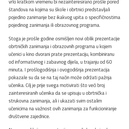
vrlo kratkom vremenu bi nezainteresirano prošle pored
štandova na kojima su škole i obrtnici predstavljali
pojedino zanimanje bez ikakvog upita o specifičnostima
pojedinog zanimanja ili obrazovnog programa.
Stoga je prošle godine osmišljen novi oblik prezentacije
obrtničkih zanimanja i obrazovnih programa u kojem
učenici u kino dvorani prate prezentaciju, kombiniranu
od informativnog i zabavnog dijela, u trajanju od 60
minuta. I prošlogodišnja i ovogodišnja prezentacija
pokazale su da se na taj način može održati pažnja
učenika. Cilj je prije svega motivirati što veći broj
zainteresiranih učenika da se upisuju u obrtnička i
strukovna zanimanja, ali i ukazati svim ostalim
učenicima na važnost ovih zanimanja za funkcioniranje
društvene zajednice.