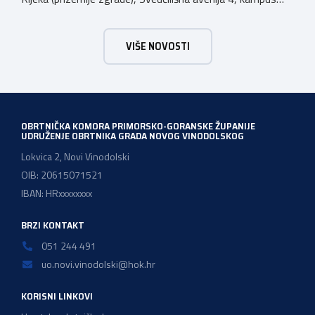
Trsat, u vremenu od 10:00 do 16:00 sati. Dan poslova je
sajamsko-edukativno događanje koje za cilj ima: Što Dan
VIŠE NOVOSTI
poslova nudi: U okviru Dana poslova, HZZ, Područna
služba Rijeka održati će prezentaciju o mjerama […]
OBRTNIČKA KOMORA PRIMORSKO-GORANSKE ŽUPANIJE
UDRUŽENJE OBRTNIKA GRADA NOVOG VINODOLSKOG
Lokvica 2, Novi Vinodolski
OIB: 20615071521
IBAN: HRxxxxxxxx
BRZI KONTAKT
051 244 491
uo.novi.vinodolski@hok.hr
KORISNI LINKOVI