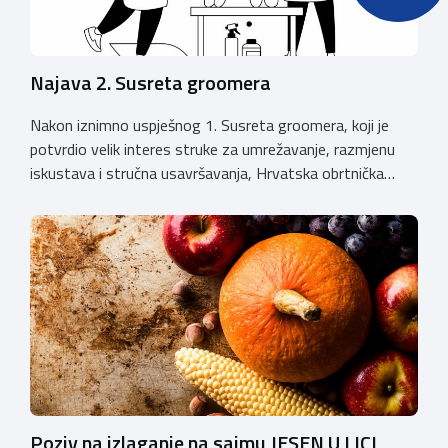
Najava 2. Susreta groomera
Nakon iznimno uspješnog 1. Susreta groomera, koji je
potvrdio velik interes struke za umrežavanje, razmjenu
iskustava i stručna usavršavanja, Hrvatska obrtnička
komora organizira 2. Susret groomera HOK-a, koji će se
održati 12. rujna u Kongresnom centru na Zagrebačkom
velesajmu. Susret će i ove godine okupiti groomere,
stručnjake i zaljubljenike u njegu pasa iz cijele Hrvatske,
[…]
Poziv na izlaganje na sajmu JESEN U LICI