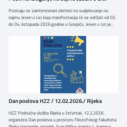
Pozivaju se zainteresirani obrtnici na sudjelovanje na
sajmu Jesen u Lici koja manifestacija će se održati od 02.
do 04. listopada 2026.godine u Gospiću. Jesen u Lici je
izložba tradicijskih proizvoda koja se po 28. puta održava
u Gospiću i prerasla je u najznačajnjiju gospodarsku,
kulturnu i etno manifestaciju na području Ličko-senjske
županije. Organizator izložbe […]
Dan poslova HZZ / 12.02.2026./ Rijeka
HZZ Područna služba Rijeka u četvrtak, 12.2.2026.
organizira Dan poslova u prostoru Filozofskog fakulteta
Rijeka (prizemlje zgrade), Sveučilišna avenija 4, kampus