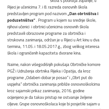
škola s područja županije, u
Rijeci je učenicima 7. i 8. razreda osnovnih škola
predstavljen program pod nazivom
„Dan obrtništva i
poduzetništva“
. Program u kojem su srednje škole,
njihovi učenici i obrtnici učenicima osnovnih škola
predstavili obrazovne programe za obrtnička i
strukovna zanimanja, održan je u Rijeci u Art kinu u dva
termina, 11.05. i 18.05.2017.g., zbog velikog interesa
škola i ograničenih kapaciteta dvorane kina.
Naime, nakon višegodišnjih pokušaja Obrtničke komore
PGŽ i Udruženja obrtnika Rijeka i Opatija, da kroz
programe „Odaberi-dobar je posao“ i „Obrt put do
uspjeha“ obrtnička zanimanja približe osnovnoškolcima
kroz sajamski prikaz zanimanja, 2016. godine
ocijenjeno je da takav pristup ne ostvaruje željene
ciljeve. Grupe osnovnoškolaca koje bi posjetile sajam u