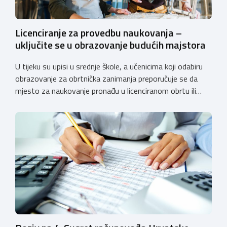
Licenciranje za provedbu naukovanja –
uključite se u obrazovanje budućih majstora
U tijeku su upisi u srednje škole, a učenicima koji odabiru
obrazovanje za obrtnička zanimanja preporučuje se da
mjesto za naukovanje pronađu u licenciranom obrtu ili
pravnoj osobi. Hrvatska obrtnička komora poziva obrtnike
koji još nemaju licenciju da pokrenu postupak
licenciranja kako bi budućim učenicima omogućili
kvalitetno i sigurno stjecanje praktičnih znanja, a
istodobno ulagali u razvoj […]