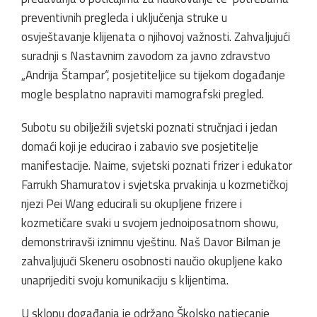
preventivnih pregleda i uključenja struke u
osvještavanje klijenata o njihovoj važnosti. Zahvaljujući
suradnji s Nastavnim zavodom za javno zdravstvo
„Andrija Štampar“, posjetiteljice su tijekom događanje
mogle besplatno napraviti mamografski pregled.
Subotu su obilježili svjetski poznati stručnjaci i jedan
domaći koji je educirao i zabavio sve posjetitelje
manifestacije. Naime, svjetski poznati frizer i edukator
Farrukh Shamuratov i svjetska prvakinja u kozmetičkoj
njezi Pei Wang educirali su okupljene frizere i
kozmetičare svaki u svojem jednoiposatnom showu,
demonstriravši iznimnu vještinu. Naš Davor Bilman je
zahvaljujući Skeneru osobnosti naučio okupljene kako
unaprijediti svoju komunikaciju s klijentima.
U sklopu događanja je održano Školsko natjecanje