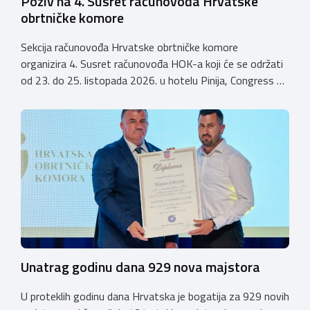
Poziv na 4. Susret računovođa Hrvatske
obrtničke komore
Sekcija računovođa Hrvatske obrtničke komore
organizira 4. Susret računovođa HOK-a koji će se održati
od 23. do 25. listopada 2026. u hotelu Pinija, Congress &
Event Center Zadar (Petrčane). Susret će službeno biti
otvoren u petak, 23. listopada 2026. u
poslijepodnevnim, uz uvodno predavanje i pozdrav
domaćina. Tijekom subote, 24. listopada, održavat će se
predavanja, interaktivne radionice te okrugli stolovi na
aktualne teme. […]
Unatrag godinu dana 929 nova majstora
U proteklih godinu dana Hrvatska je bogatija za 929 novih