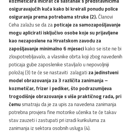
kozmetičara inicirat će sastanak s predstavnicima
osiguravajućih kuća kako bi kreirali ponudu police
osiguranja prema potrebama struke (2).
Članovi
Ceha zalažu se da za
poticaje za samozapošljavanje
mogu aplicirati isključivo osobe koje su prijavljene
kao nezaposlene na Hrvatskom zavodu za
zapošljavanje minimalno 6 mjeseci
kako se iste ne bi
zloupotrebljavalo, a vlasnike obrta koji zbog navedenih
poticaja gube zaposlenike stavljalo u nepovoljniji
položaj (3) te će se nastaviti zalagati
za jedinstveni
model obrazovanja za 3 različita zanimanja –
kozmetičar, frizer i pediker, što podrazumijeva
trogodišnje obrazovanje s više praktičnog rada, pri
čemu
smatraju da je za upis za navedena zanimanja
potrebna provjera fine motorike učenika te će takav
stav zauzeti i zastupati pri izradi kurikuluma za
zanimanja iz sektora osobnih usluga (4).