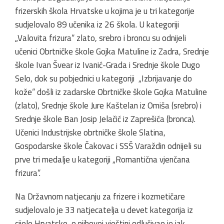
frizerskih škola Hrvatske u kojima je u tri kategorije
sudjelovalo 89 učenika iz 26 škola. U kategoriji
„Valovita frizura“ zlato, srebro i broncu su odnijeli
učenici Obrtničke škole Gojka Matuline iz Zadra, Srednje
škole Ivan Švear iz Ivanić-Grada i Srednje škole Dugo
Selo, dok su pobjednici u kategoriji „Izbrijavanje do
kože“ došli iz zadarske Obrtničke škole Gojka Matuline
(zlato), Srednje škole Jure Kaštelan iz Omiša (srebro) i
Srednje škole Ban Josip Jelačić iz Zaprešića (bronca).
Učenici Industrijske obrtničke škole Slatina,
Gospodarske škole Čakovac i SSŠ Varaždin odnijeli su
prve tri medalje u kategoriji „Romantična vjenčana
frizura“.
Na Državnom natjecanju za frizere i kozmetičare
sudjelovalo je 33 natjecatelja u devet kategorija iz
cijele Hrvatske, o njihovoj vještini odlučivao je jak