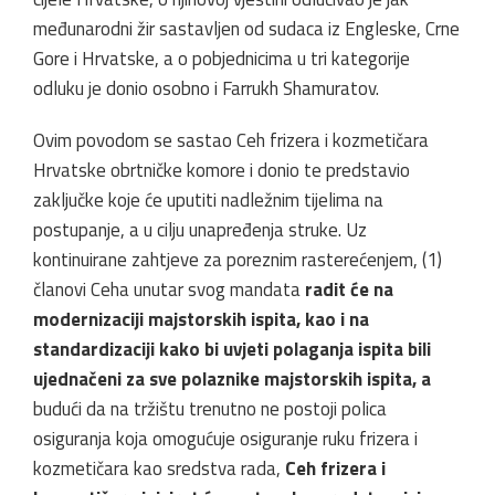
međunarodni žir sastavljen od sudaca iz Engleske, Crne
Gore i Hrvatske, a o pobjednicima u tri kategorije
odluku je donio osobno i Farrukh Shamuratov.
Ovim povodom se sastao Ceh frizera i kozmetičara
Hrvatske obrtničke komore i donio te predstavio
zaključke koje će uputiti nadležnim tijelima na
postupanje, a u cilju unapređenja struke. Uz
kontinuirane zahtjeve za poreznim rasterećenjem, (1)
članovi Ceha unutar svog mandata
radit će na
modernizaciji majstorskih ispita, kao i na
standardizaciji kako bi uvjeti polaganja ispita bili
ujednačeni za sve polaznike majstorskih ispita, a
budući da na tržištu trenutno ne postoji polica
osiguranja koja omogućuje osiguranje ruku frizera i
kozmetičara kao sredstva rada,
Ceh frizera i