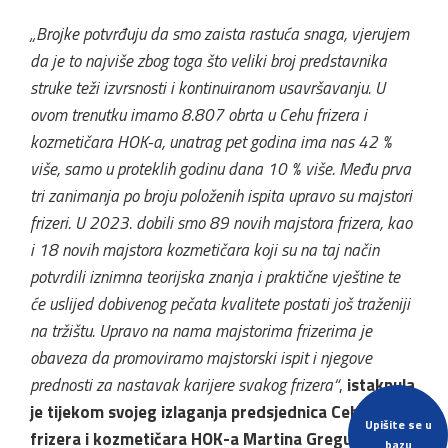
„Brojke potvrđuju da smo zaista rastuća snaga, vjerujem
da je to najviše zbog toga što veliki broj predstavnika
struke teži izvrsnosti i kontinuiranom usavršavanju. U
ovom trenutku imamo 8.807 obrta u Cehu frizera i
kozmetičara HOK-a, unatrag pet godina ima nas 42 %
više, samo u proteklih godinu dana 10 % više. Među prva
tri zanimanja po broju položenih ispita upravo su majstori
frizeri. U 2023. dobili smo 89 novih majstora frizera, kao
i 18 novih majstora kozmetičara koji su na taj način
potvrdili iznimna teorijska znanja i praktične vještine te
će uslijed dobivenog pečata kvalitete postati još traženiji
na tržištu. Upravo na nama majstorima frizerima je
obaveza da promoviramo majstorski ispit i njegove
prednosti za nastavak karijere svakog frizera“
,
istaknula
je tijekom svojeg izlaganja predsjednica Ceha
Upišite se u
frizera i kozmetičara HOK-a Martina Gregur
.
bazu