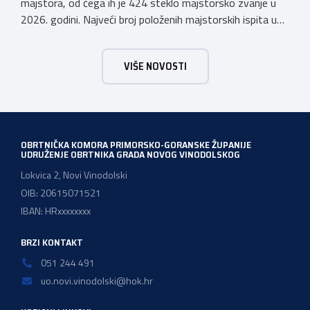
majstora, od čega ih je 424 steklo majstorsko zvanje u
2026. godini. Najveći broj položenih majstorskih ispita u
posljednjih godinu dana bio je u majstorskim zvanjima
majstor elektroinstalater, majstor frizer, majstor
VIŠE NOVOSTI
vodoinstalatera, instalatera grijanja i klimatizacije te
majstora automehaničara. Najveći broj navedenih
majstorskih ispita položeno […]
OBRTNIČKA KOMORA PRIMORSKO-GORANSKE ŽUPANIJE
UDRUŽENJE OBRTNIKA GRADA NOVOG VINODOLSKOG
Lokvica 2, Novi Vinodolski
OIB: 20615071521
IBAN: HRxxxxxxxx
BRZI KONTAKT
051 244 491
uo.novi.vinodolski@hok.hr