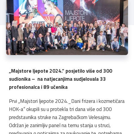
„Majstore ljepote 2024.“ posjetilo više od 300
sudionika – na natjecanjima sudjelovala 33
profesionalca i 89 učenika
Prvi „Majstori ljepote 2024._Dani frizera i kozmetičara
HOK-a“ okupili su u protekla tri dana više od 300
predstavnika struke na Zagrebačkom Velesajmu.
Održan je zanimljiv panel na temu stanja u struci,
predavanja o poticajima za naukovanje te potrebama