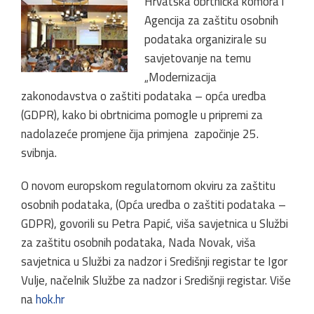
Hrvatska obrtnička komora i
Agencija za zaštitu osobnih
podataka organizirale su
savjetovanje na temu
„Modernizacija
zakonodavstva o zaštiti podataka – opća uredba
(GDPR), kako bi obrtnicima pomogle u pripremi za
nadolazeće promjene čija primjena započinje 25.
svibnja.
O novom europskom regulatornom okviru za zaštitu
osobnih podataka, (Opća uredba o zaštiti podataka –
GDPR), govorili su Petra Papić, viša savjetnica u Službi
za zaštitu osobnih podataka, Nada Novak, viša
savjetnica u Službi za nadzor i Središnji registar te Igor
Vulje, načelnik Službe za nadzor i Središnji registar. Više
na
hok.hr