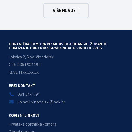
majstor elektroinstalater, majstor frizer, majstor
VIŠE NOVOSTI
vodoinstalatera, instalatera grijanja i klimatizacije te
majstora automehaničara. Najveći broj navedenih
majstorskih ispita položeno […]
OBRTNIČKA KOMORA PRIMORSKO-GORANSKE ŽUPANIJE
UDRUŽENJE OBRTNIKA GRADA NOVOG VINODOLSKOG
Lokvica 2, Novi Vinodolski
OIB: 20615071521
IBAN: HRxxxxxxxx
BRZI KONTAKT
051 244 491
uo.novi.vinodolski@hok.hr
KORISNI LINKOVI
Hrvatska obrtnička komora
Obrtni registar