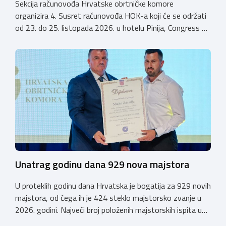
Sekcija računovođa Hrvatske obrtničke komore
organizira 4. Susret računovođa HOK-a koji će se održati
od 23. do 25. listopada 2026. u hotelu Pinija, Congress &
Event Center Zadar (Petrčane). Susret će službeno biti
otvoren u petak, 23. listopada 2026. u
poslijepodnevnim, uz uvodno predavanje i pozdrav
domaćina. Tijekom subote, 24. listopada, održavat će se
predavanja, interaktivne radionice te okrugli stolovi na
aktualne teme. […]
Unatrag godinu dana 929 nova majstora
U proteklih godinu dana Hrvatska je bogatija za 929 novih
majstora, od čega ih je 424 steklo majstorsko zvanje u
2026. godini. Najveći broj položenih majstorskih ispita u
posljednjih godinu dana bio je u majstorskim zvanjima