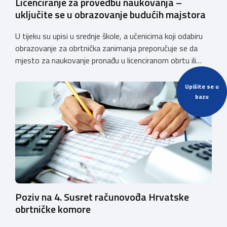
Licenciranje za provedbu naukovanja –
uključite se u obrazovanje budućih majstora
U tijeku su upisi u srednje škole, a učenicima koji odabiru
obrazovanje za obrtnička zanimanja preporučuje se da
mjesto za naukovanje pronađu u licenciranom obrtu ili
pravnoj osobi. Hrvatska obrtnička komora poziva obrtnike
koji još nemaju licenciju da pokrenu postupak
Upišite se u
licenciranja kako bi budućim učenicima omogućili
bazu
kvalitetno i sigurno stjecanje praktičnih znanja, a
istodobno ulagali u razvoj […]
Poziv na 4. Susret računovođa Hrvatske
obrtničke komore