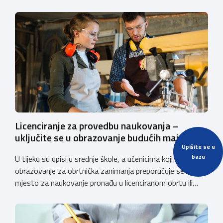
Licenciranje za provedbu naukovanja –
uključite se u obrazovanje budućih majstora
Upišite se u
bazu
U tijeku su upisi u srednje škole, a učenicima koji odabiru
obrazovanje za obrtnička zanimanja preporučuje se da
mjesto za naukovanje pronađu u licenciranom obrtu ili
pravnoj osobi. Hrvatska obrtnička komora poziva obrtnike
koji još nemaju licenciju da pokrenu postupak
licenciranja kako bi budućim učenicima omogućili