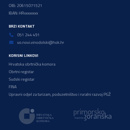
OIB: 20615071521
IBAN: HRxxxxxxxx
BRZI KONTAKT
051 244 491
uo.novi.vinodolski@hok.hr
KORISNI LINKOVI
Hrvatska obrtnička komora
Obrtni registar
Sudski registar
FINA
Upravni odjel za turizam, poduzetništvo i ruralni razvoj PGŽ