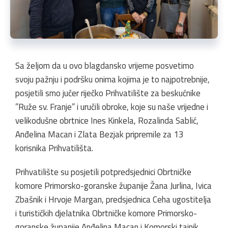
Sa željom da u ovo blagdansko vrijeme posvetimo
svoju pažnju i podršku onima kojima je to najpotrebnije,
posjetili smo jučer riječko Prihvatilište za beskućnike
”Ruže sv. Franje” i uručili obroke, koje su naše vrijedne i
velikodušne obrtnice Ines Kinkela, Rozalinda Sablić,
Anđelina Macan i Zlata Bezjak pripremile za 13
korisnika Prihvatilišta.
Prihvatilište su posjetili potpredsjednici Obrtničke
komore Primorsko-goranske županije Žana Jurlina, Ivica
Zbašnik i Hrvoje Margan, predsjednica Ceha ugostitelja
i turističkih djelatnika Obrtničke komore Primorsko-
goranske županije Anđelina Macan i Komorski tajnik