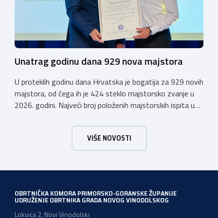
Unatrag godinu dana 929 nova majstora
U proteklih godinu dana Hrvatska je bogatija za 929 novih
majstora, od čega ih je 424 steklo majstorsko zvanje u
2026. godini. Najveći broj položenih majstorskih ispita u
posljednjih godinu dana bio je u majstorskim zvanjima
majstor elektroinstalater, majstor frizer, majstor
VIŠE NOVOSTI
vodoinstalatera, instalatera grijanja i klimatizacije te
majstora automehaničara. Najveći broj navedenih
majstorskih ispita položeno […]
OBRTNIČKA KOMORA PRIMORSKO-GORANSKE ŽUPANIJE
UDRUŽENJE OBRTNIKA GRADA NOVOG VINODOLSKOG
Lokvica 2, Novi Vinodolski