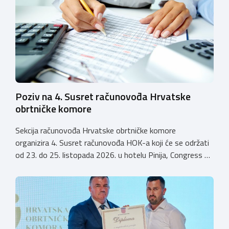
kvalitetno i sigurno stjecanje praktičnih znanja, a
istodobno ulagali u razvoj […]
Poziv na 4. Susret računovođa Hrvatske
obrtničke komore
Sekcija računovođa Hrvatske obrtničke komore
organizira 4. Susret računovođa HOK-a koji će se održati
od 23. do 25. listopada 2026. u hotelu Pinija, Congress &
Event Center Zadar (Petrčane). Susret će službeno biti
otvoren u petak, 23. listopada 2026. u
poslijepodnevnim, uz uvodno predavanje i pozdrav
domaćina. Tijekom subote, 24. listopada, održavat će se
predavanja, interaktivne radionice te okrugli stolovi na
aktualne teme. […]