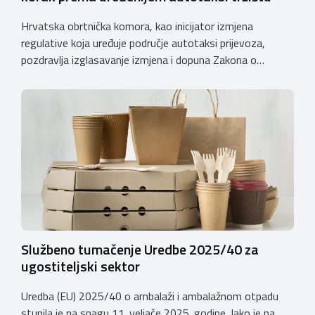
Hrvatska obrtnička komora, kao inicijator izmjena
regulative koja uređuje područje autotaksi prijevoza,
pozdravlja izglasavanje izmjena i dopuna Zakona o
prijevozu u cestovnom prometu. Još od 2018. godine
Komora upozorava na sve manjkavosti koje je donijela
potpuna liberalizacija taksi tržišta tako da ove izmjene
predstavljaju važan iskorak prema uređenijem tržištu,
sigurnijem prijevozu putnika i stvaranju pravednijih uvjeta
[…]
Službeno tumačenje Uredbe 2025/40 za
ugostiteljski sektor
Uredba (EU) 2025/40 o ambalaži i ambalažnom otpadu
stupila je na snagu 11. veljače 2025. godine. Iako je na