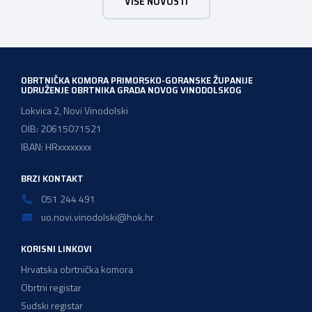
VIŠE NOVOSTI
promiče trud i posvećenost svojih obrtnika, koji doprinose
razvoju našeg društva i čine temelj našeg gospodarstva.
OBRTNIČKA KOMORA PRIMORSKO-GORANSKE ŽUPANIJE
UDRUŽENJE OBRTNIKA GRADA NOVOG VINODOLSKOG
Lokvica 2, Novi Vinodolski
OIB: 20615071521
IBAN: HRxxxxxxxx
BRZI KONTAKT
051 244 491
uo.novi.vinodolski@hok.hr
KORISNI LINKOVI
Hrvatska obrtnička komora
Obrtni registar
Sudski registar