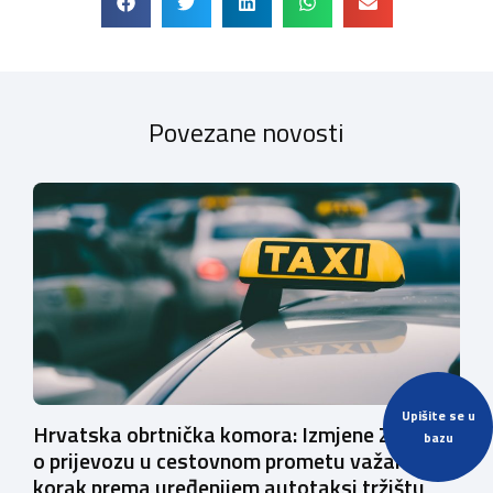
Povezane novosti
Upišite se u
Hrvatska obrtnička komora: Izmjene Zakona
bazu
o prijevozu u cestovnom prometu važan su
korak prema uređenijem autotaksi tržištu