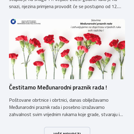
snazi, njezina primjena provodit će se postupno od 12.
kolovoza 2026.godine. Hrvatska obrtnička komora
zatražila je od Ministarstva zaštite okoliša i zelene
tranzicije službeno tumačenje Uredbe te njen utjecaj na
ugostiteljski sektor. Tumačenje prenosimo u cijelosti: […]
Čestitamo Međunarodni praznik rada !
Poštovane obrtnice i obrtnici, danas obilježavamo
Međunarodni praznik rada i posebno izražavamo
zahvalnost svim vrijednim rukama koje grade, stvaraju i
unaprjeđuju naš svakodnevni život. Obrtnička komora
Primorsko-goranske županije s ponosom podržava i