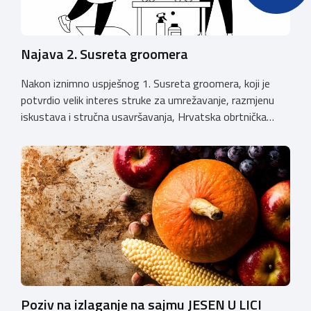
Najava 2. Susreta groomera
Nakon iznimno uspješnog 1. Susreta groomera, koji je
potvrdio velik interes struke za umrežavanje, razmjenu
iskustava i stručna usavršavanja, Hrvatska obrtnička
komora organizira 2. Susret groomera HOK-a, koji će se
održati 12. rujna u Kongresnom centru na Zagrebačkom
velesajmu. Susret će i ove godine okupiti groomere,
stručnjake i zaljubljenike u njegu pasa iz cijele Hrvatske,
[…]
Poziv na izlaganje na sajmu JESEN U LICI