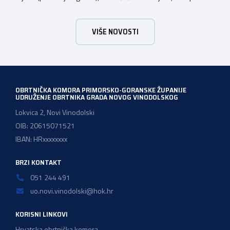
Trsat, u vremenu od 10:00 do 16:00 sati. Dan poslova je
sajamsko-edukativno događanje koje za cilj ima: Što Dan
VIŠE NOVOSTI
poslova nudi: U okviru Dana poslova, HZZ, Područna
služba Rijeka održati će prezentaciju o mjerama […]
OBRTNIČKA KOMORA PRIMORSKO-GORANSKE ŽUPANIJE
UDRUŽENJE OBRTNIKA GRADA NOVOG VINODOLSKOG
Lokvica 2, Novi Vinodolski
OIB: 20615071521
IBAN: HRxxxxxxxx
BRZI KONTAKT
051 244 491
uo.novi.vinodolski@hok.hr
KORISNI LINKOVI
Hrvatska obrtnička komora