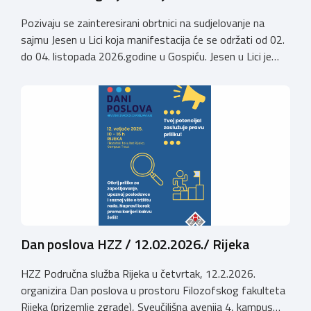
Pozivaju se zainteresirani obrtnici na sudjelovanje na
sajmu Jesen u Lici koja manifestacija će se održati od 02.
do 04. listopada 2026.godine u Gospiću. Jesen u Lici je
izložba tradicijskih proizvoda koja se po 28. puta održava
u Gospiću i prerasla je u najznačajnjiju gospodarsku,
kulturnu i etno manifestaciju na području Ličko-senjske
županije. Organizator izložbe […]
Dan poslova HZZ / 12.02.2026./ Rijeka
HZZ Područna služba Rijeka u četvrtak, 12.2.2026.
organizira Dan poslova u prostoru Filozofskog fakulteta
Rijeka (prizemlje zgrade), Sveučilišna avenija 4, kampus